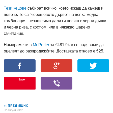
Тези кецове
събират всичко, което искаш да кажеш и
повече. Те са "черешовото дърво" на всяка модна
комбинация, независимо дали ги носиш с черни дънки
и черна риза, с костюм, или в някакво шарено
съчетание.
Намираме ги в
Mr Porter
за €481.94 и се надяваме да
оцелеят до разпродажбите. Доставката отново е
€
25.
Save
<<
ПРЕДИШНО
02 Август 2012