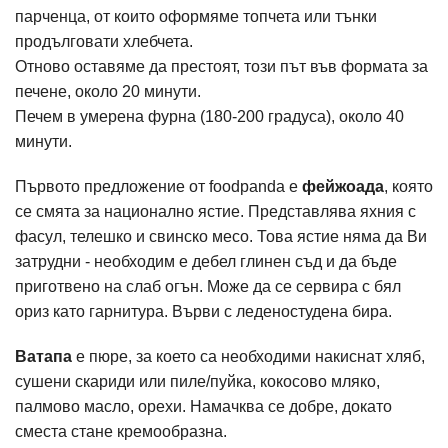
парченца, от които оформяме топчета или тънки
продълговати хлебчета.
Отново оставяме да престоят, този път във формата за
печене, около 20 минути.
Печем в умерена фурна (180-200 градуса), около 40
минути.
Първото предложение от foodpanda е
фейжоада
, която
се смята за национално ястие. Представлява яхния с
фасул, телешко и свинско месо. Това ястие няма да Ви
затрудни - необходим е дебел глинен съд и да бъде
приготвено на слаб огън. Може да се сервира с бял
ориз като гарнитура. Върви с леденостудена бира.
Ватапа
е пюре, за което са необходими накиснат хляб,
сушени скариди или пиле/пуйка, кокосово мляко,
палмово масло, орехи. Намачква се добре, докато
сместа стане кремообразна.