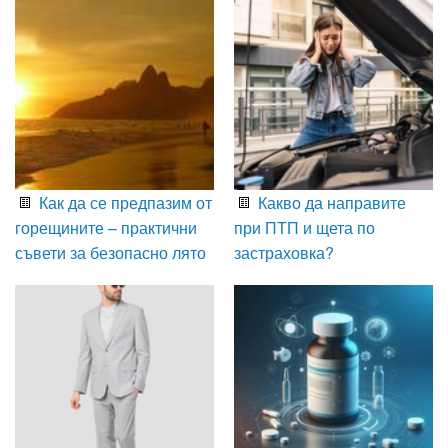
Как да се предпазим от
Какво да направите
горещините – практични
при ПТП и щета по
съвети за безопасно лято
застраховка?