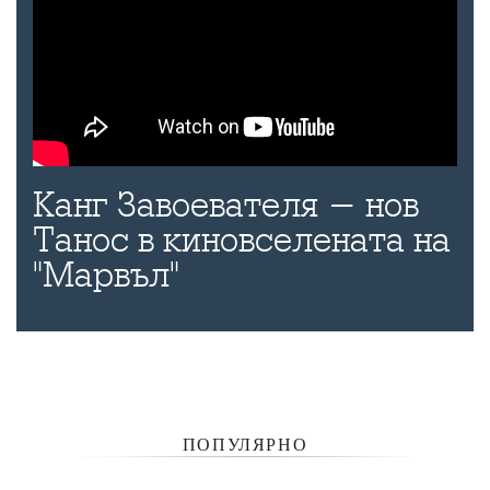
Канг Завоевателя - нов
Танос в киновселената на
"Марвъл"
ПОПУЛЯРНО