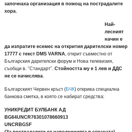
започнаха организация в помощ на пострадалите
хора.
Най-
лесният
начин е
да изпратите есемес на открития дарителски номер
17777 с текст DMS VARNA
, открит съвместно от
Българския дарителски форум и Нова телевизия,
съобщи в. "Стандарт".
Стойността му е 1 лев и ДДС
не се начислява
.
Българският Червен кръст (
БЧК
) открива специална
банкова сметка, в която се набират средства:
УНИКРЕДИТ БУЛБАНК АД
BG64UNCR76301078660913
UNCRBGSF
(За пострадалите от наводненията в страната).