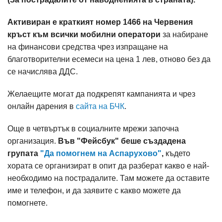
Активиран е краткият номер 1466 на Червения
кръст към всички мобилни оператори
за набиране
на финансови средства чрез изпращане на
благотворителни есемеси на цена 1 лев, отново без да
се начислява ДДС.
Желаещите могат да подкрепят кампанията и чрез
oнлайн дарения в
сайта на БЧК
.
Още в четвъртък в социалните мрежи започна
организация.
Във "Фейсбук" беше създадена
групата
"Да помогнем на Аспарухово"
,
където
хората се организират в опит да разберат какво е най-
необходимо на пострадалите. Там можете да оставите
име и телефон, и да заявите с какво можете да
помогнете.