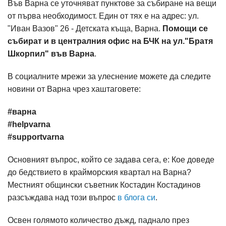
Във Варна се уточняват пунктове за събиране на вещи
от първа необходимост. Един от тях е на адрес: ул.
"Иван Вазов" 26 - Детската къща, Варна.
Помощи се
събират и в централния офис на БЧК на ул."Братя
Шкорпил" във Варна
.
В социалните мрежи за улеснение можете да следите
новини от Варна чрез хаштаговете:
‪#‎варна‬
#helpvarna
#supportvarna
Основният въпрос, който се задава сега, е: Кое доведе
до бедствието в крайморския квартал на Варна?
Местният общински съветник Костадин Костадинов
разсъждава над този въпрос
в блога си
.
Освен голямото количество дъжд, паднало през