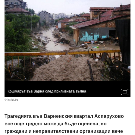
Кошмарът във Варна след приливната вълна
© intrigi.bg
Трагедията във Варненския квартал Аспарухово
все още трудно може да бъде оценена, но
граждани и неправителствени организации вече