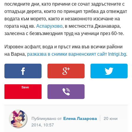
последните дни, като причини се сочат задръстените с
отпадъци дерета, които по принцип трябва да отвеждат
водата към морето, както и незаконното изсичане на
гората над кв.
Аспарухово
, в местността Джанавара,
залесена с безвъзмездния труд на ученици през 60-те.
Изровен асфалт, вода и пръст има във всички райони
на Варна,
разказва в снимки варненският сайт Intrigi.bg
.
Save
Публикувано от
Елена Лазарова
20 юни
2014, 10:57