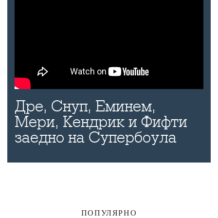
Дре, Снуп, Еминем,
Мери, Кендрик и Фифти
заедно на Супербоула
ПОПУЛЯРНО