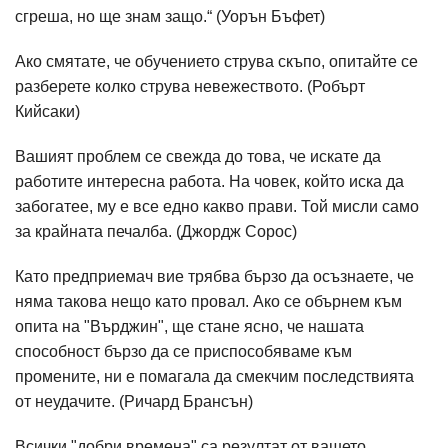
сгреша, но ще знам защо.“ (Уорън Бъфет)
Ако смятате, че обучението струва скъпо, опитайте се
разберете колко струва невежеството. (Робърт
Кийсаки)
Вашият проблем се свежда до това, че искате да
работите интересна работа. На човек, който иска да
забогатее, му е все едно какво прави. Той мисли само
за крайната печалба. (Джордж Сорос)
Като предприемач вие трябва бързо да осъзнаете, че
няма такова нещо като провал. Ако се обърнем към
опита на "Върджин", ще стане ясно, че нашата
способност бързо да се приспособяваме към
промените, ни е помагала да смекчим последствията
от неудачите. (Ричард Брансън)
Всички "добри времена" са резултат от вашето