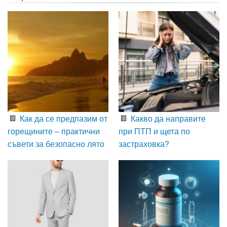
Как да се предпазим от
Какво да направите
горещините – практични
при ПТП и щета по
съвети за безопасно лято
застраховка?