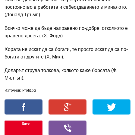
постоянство в работата и себеотдаването в миналото.
(Доналд Тръмп)
Всичко може да бъде направено по-добре, отколкото е
правено досега. (Х. Форд)
Хората не искат да са богати, те просто искат да са по-
богати от другите (Х. Мил).
Доларът струва толкова, колкото каже борсата (Ф.
Милтън).
Източник: Profit.bg
Save