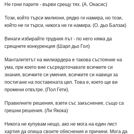
Не гони парите - върви срещу тях. (А. Онасис)
Този, който търси милиони, рядко ги намира, но този,
който не ги търси, никога не ги намира. (О. дьо Балзак)
Винаги избирайте трудния път - по него няма да
срещнете конкуренция (Шарл дьо Гол)
Манталитетът на милиардера е такова състояние на
ума, при което вие съсредоточавате всичките си
знания, всичките си умения, всичките си навици за
постигане на поставената цел. Това е, което ще ви
промени отвътре. (Пол Гети).
Правилните решения, взети със закъснение, също са
грешни решения. (Ли Якока)
Никога не купувам нещо, ако не мога на един лист
хартия да опиша своите обяснения и причини. Мога да