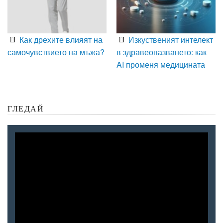
Как дрехите влияят на
Изкуственият интелект
самочувствието на мъжа?
в здравеопазването: как
AI променя медицината
ГЛЕДАЙ