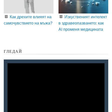
Как дрехите влияят на
Изкуственият интелект
самочувствието на мъжа?
в здравеопазването: как
AI променя медицината
ГЛЕДАЙ