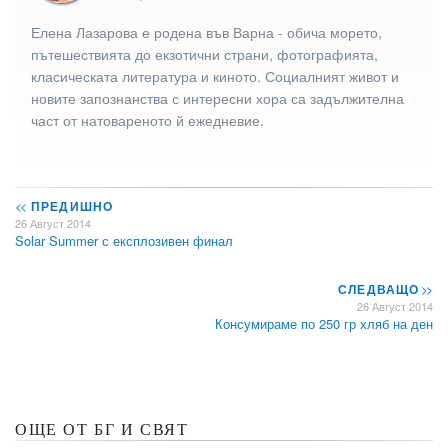
Елена Лазарова е родена във Варна - обича морето,
пътешествията до екзотични страни, фотографията,
класическата литература и киното. Социалният живот и
новите запознанства с интересни хора са задължителна
част от натовареното й ежедневие.
<<
ПРЕДИШНО
26 Август 2014
Solar Summer с експлозивен финал
СЛЕДВАЩО
>>
26 Август 2014
Консумираме по 250 гр хляб на ден
ОЩЕ ОТ БГ И СВЯТ