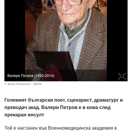
Валери Петров (1920-2014)
© Vassia Atanassova - Spiritia
Големият български поет, сценарист, драматург и
преводач акад. Валери Петров е в кома след
прекаран инсулт
Той е настанен във Военномедицинска академия в