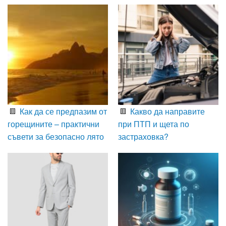
Как да се предпазим от
Какво да направите
горещините – практични
при ПТП и щета по
съвети за безопасно лято
застраховка?