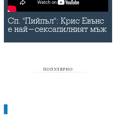
Сп. "Пийпъл": Крис Евънс
е най-сексапилният мъж
ПОПУЛЯРНО