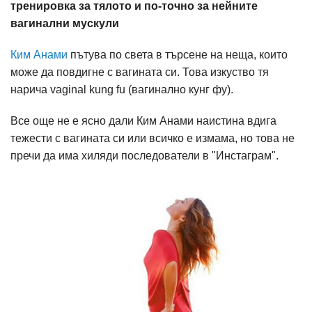
тренировка за тялото и по-точно за нейните
вагинални мускули
Ким Анами
пътува по света в търсене на неща, които
може да повдигне с вагината си. Това изкуство тя
нарича vaginal kung fu (вагинално кунг фу).
Все още не е ясно дали Ким Анами наистина вдига
тежести с вагината си или всичко е измама, но това не
пречи да има хиляди последователи в "Инстаграм".