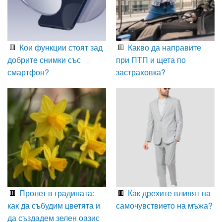
Кои функции стоят зад
Какво да направите
добрите снимки със
при ПТП и щета по
смартфон?
застраховка?
Пролет в градината:
Как дрехите влияят на
как да събудим цветята и
самочувствието на мъжа?
да създадем зелен оазис