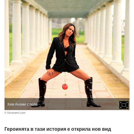
Ким Анами с гюле
© kimanami.com
Героинята в тази история е открила нов вид