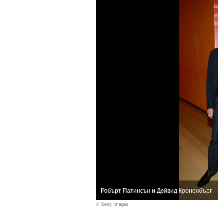
Робърт Патинсън и Дейвид Кроненбърг
© Getty Images