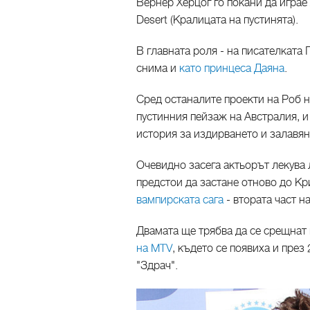
Вернер Херцог го покани да игра
Desert (Кралицата на пустинята).
В главната роля - на писателката 
снима и
като принцеса Даяна
.
Сред останалите проекти на Роб н
пустинния пейзаж на Австралия, 
история за издирването и залавя
Очевидно засега актьорът лекува 
предстои да застане отново до Кр
вампирската сага
- втората част н
Двамата ще трябва да се срещнат 
на MTV
, където се появиха и през
"Здрач".