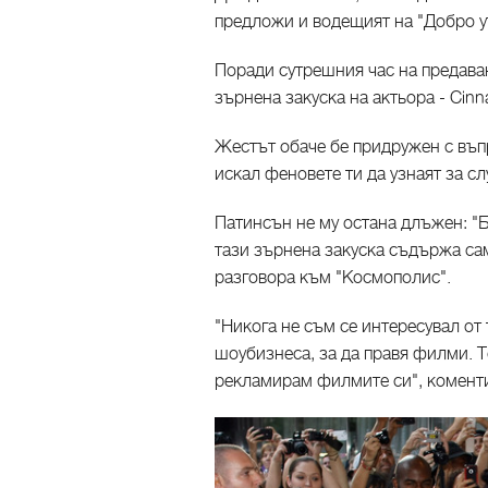
предложи и водещият на "Добро 
Поради сутрешния час на предаван
зърнена закуска на актьора - Cin
Жестът обаче бе придружен с въпр
искал феновете ти да узнаят за сл
Патинсън не му остана длъжен: "Б
тази зърнена закуска съдържа само
разговора към "Космополис".
"Никога не съм се интересувал от
шоубизнеса, за да правя филми. То
рекламирам филмите си", комент