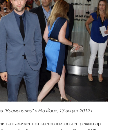
 "Космополис" в Ню Йорк, 13 август 2012 г.
дин ангажимент от световноизвестен режисьор -