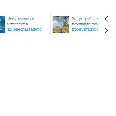
Изкуственият
Защо трябва да си
интелект в
почиваме: тайната на
здравеопазването:
продуктивността,
как AI променя
здравето и добрия
медицината
живот.