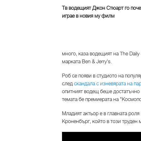
Тв водещият Джон Стюарт го почер
играе в новия му филм
много, каза водещият на The Dail
марката Ben & Jerry's.
Роб се появи в студиото на попул
след
скандала с изневярата на па
опитният водещ беше достатъчно д
темата бе премиерата на "Космопо
Младият актьор е в главната роля
Кроненбърг, който в този труден 