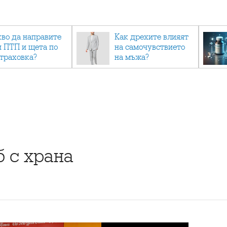
кво да направите
Как дрехите влияят
и ПТП и щета по
на самочувствието
страховка?
на мъжа?
б с храна