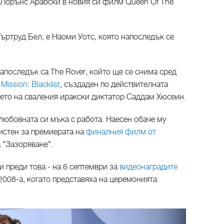
е Лорънс Арабски в новия си филм Queen Of The
Гъртруд Бел, е Наоми Уотс, която напоследък се
апоследък са The Rover, който ще се снима сред
и
Mission: Blacklist
, създаден по действителната
нето на сваления иракски диктатор Саддам Хюсеин.
любовната си мъка с работа. Наесен обаче му
истен за премиерата на
финалния филм от
а "Зазоряване".
и преди това - на 6 септември за
видеонаградите
 2008-а, когато представяха на церемонията