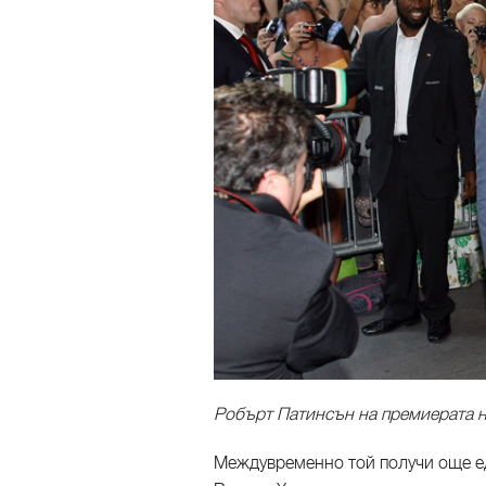
Робърт Патинсън на премиерата на
Междувременно той получи още е