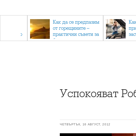
рез
Как да се предпазим
Ка
 - с
от горещините –
пр
ри отново
практични съвети за
за
та
безопасно лято
Успокояват Ро
ЧЕТВЪРТЪК, 16 АВГУСТ, 2012