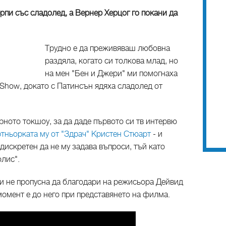
пи със сладолед, а Вернер Херцог го покани да
Трудно е да преживяваш любовна
раздяла, когато си толкова млад, но
на мен "Бен и Джери" ми помогнаха
y Show, докато с Патинсън ядяха сладолед от
ярното токшоу, за да даде първото си тв интервю
ртньорката му от "Здрач" Кристен Стюарт
- и
искретен да не му задава въпроси, тъй като
лис".
 и не пропусна да благодари на режисьора Дейвид
момент е до него при представянето на филма.