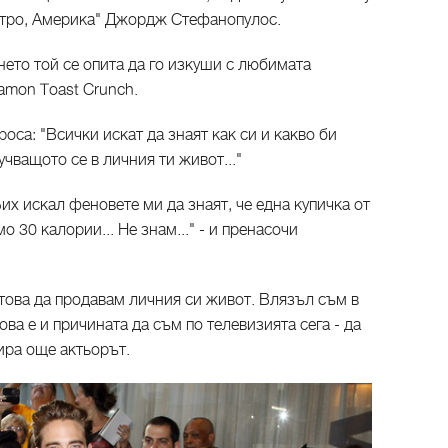
утро, Америка" Джордж Стефанопулос.
ето той се опита да го изкуши с любимата
namon Toast Crunch.
оса: "Всички искат да знаят как си и какво би
учващото се в личния ти живот..."
их искал феновете ми да знаят, че една купичка от
 30 калории... Не знам..." - и пренасочи
 това да продавам личния си живот. Влязъл съм в
ва е и причината да съм по телевизията сега - да
ира още актьорът.