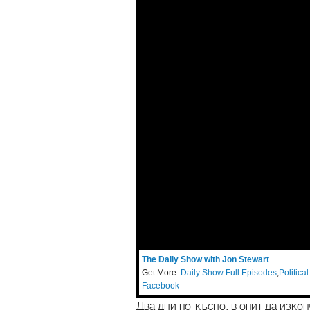
The Daily Show with Jon Stewart
Get More:
Daily Show Full Episodes
,
Politica
Facebook
Два дни по-късно, в опит да изко