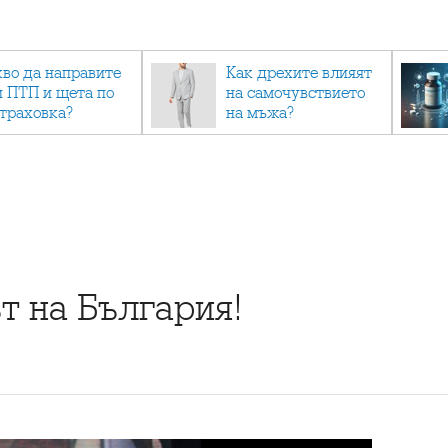
кво да направите
Как дрехите влияят
и ПТП и щета по
на самочувствието
страховка?
на мъжа?
т на България!