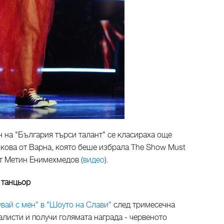
н на "България търси талант" се класираха още
нкова от Варна, която беше избрала The Show Must
ът Метин Енимехмедов (
видео
).
 танцьор
вай с мен" в "Шоуто на Слави"
след тримесечна
листи и получи голямата награда - червеното