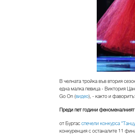
В челната тройка във втория сезо
една малка певица - Виктория Ца
Go On (
видео
), - както и фаворит
Преди пет години феноменалният
от Бургас
спечели конкурса "Танцу
конкуренция с останалите 11 фина