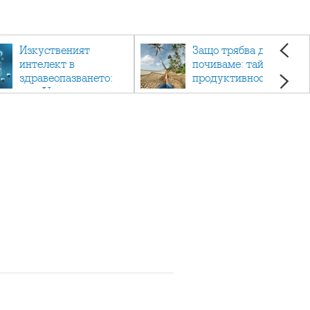
Изкуственият
Защо трябва да си
интелект в
почиваме: тайната на
здравеопазването:
продуктивността,
как AI променя
здравето и добрия
медицината
живот.