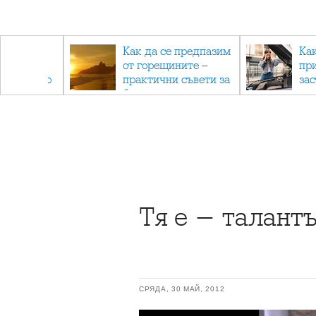
рез
Как да се предпазим
Ка
 - с
от горещините –
пр
ри отново
практични съвети за
за
та
безопасно лято
Тя е - талантъ
СРЯДА, 30 МАЙ, 2012