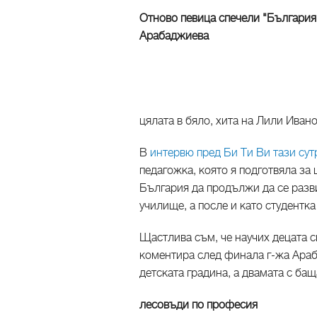
Отново певица спечели "България
Арабаджиева
цялата в бяло, хита на Лили Ивано
В
интервю пред Би Ти Ви тази сут
педагожка, която я подготвяла за
България да продължи да се разви
училище, а после и като студентка
Щастлива съм, че научих децата с
коментира след финала г-жа Араб
детската градина, а двамата с бащ
лесовъди по професия