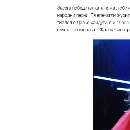
Засега победителката няма любим с
народни песни. Тя впечатли журит
"Излел е Дельо хайдутин" и "
Лале 
слуша, споменава... Франк Синатр