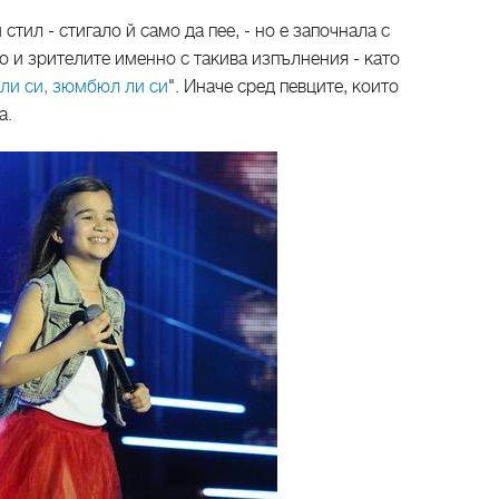
тил - стигало й само да пее, - но е започнала с
о и зрителите именно с такива изпълнения - като
ли си, зюмбюл ли си
". Иначе сред певците, които
а.