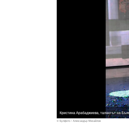
Кристина Арабаджиева, талантът на Бъл
© Булфото / Александър Михайлов