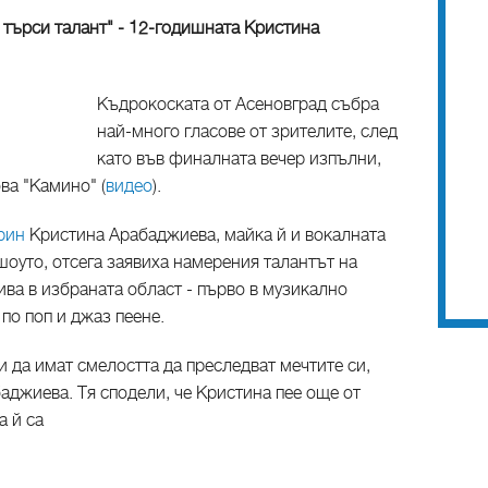
 търси талант" - 12-годишната Кристина
Къдрокоската от Асеновград събра
най-много гласове от зрителите, след
като във финалната вечер изпълни,
ва "Камино" (
видео
).
рин
Кристина Арабаджиева, майка й и вокалната
 шоуто, отсега заявиха намерения талантът на
ва в избраната област - първо в музикално
 по поп и джаз пеене.
и да имат смелостта да преследват мечтите си,
аджиева. Тя сподели, че Кристина пее още от
а й са