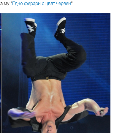
а му "
Едно ферари с цвят червен
".