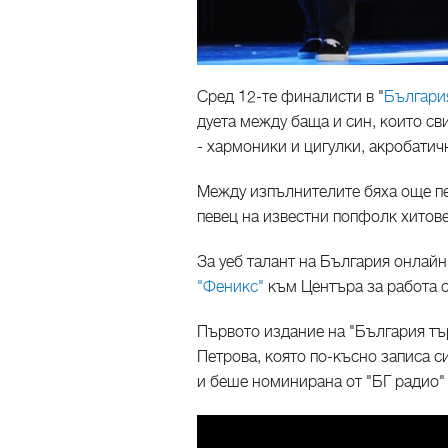
Сред 12-те финалисти в "
България
дуета между баща и син, които с
- хармоники и цигулки, акробатич
Между изпълнителите бяха още пев
певец на известни попфолк хитове
За уеб талант на България онлай
"Феникс"
към Центъра за работа с
Първото издание на "България тър
Петрова, която по-късно записа с
и беше номинирана от "БГ радио" 