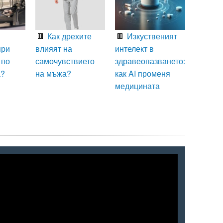
Как дрехите
Изкуственият
при
влияят на
интелект в
 по
самочувствието
здравеопазването:
а?
на мъжа?
как AI променя
медицината