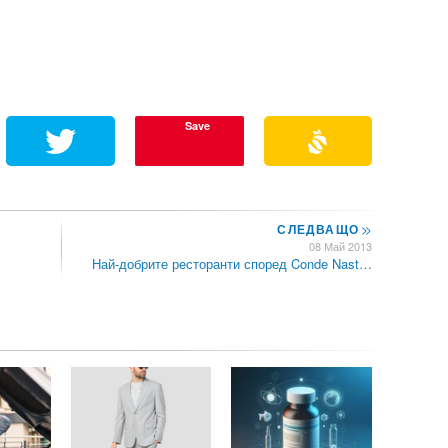
Save
СЛЕДВАЩО
>>
08 Май 2013
Най-добрите ресторанти според Conde Nast…