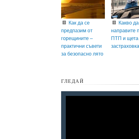
Как да се
Какво да
предпазим от
направите 
горещините –
ПТП и щета
практични съвети
застраховк
за безопасно лято
ГЛЕДАЙ