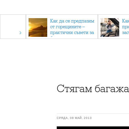
рез
Как да се предпазим
Ка
 - с
от горещините –
пр
ри отново
практични съвети за
за
та
безопасно лято
Стягам багажа 
СРЯДА, 08 МАЙ, 2013