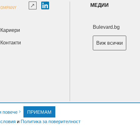
МЕДИИ
Bulevard.bg
Кариери
Контакти
Виж всички
Copyright © 2026 Ксениум ООД. Всички права запазени.
и повече
ПРИЕМАМ
Developed by
XeniumCompany.com
словия
и
Политика за поверителност