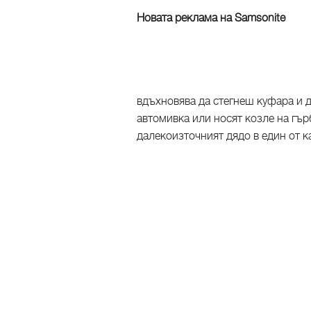
Новата реклама на Samsonite
вдъхновява да стегнеш куфара и д
автомивка или носят козле на гър
далекоизточният дядо в един от к