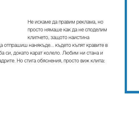
Не искаме да правим реклама, но
просто нямаше как да не споделим
клипчето, защото наистина
а отпрашиш нанякъде... където къпят кравите в
ба си, докато карат колело. Любим ни стана и
адрите. Но стига обяснения, просто виж клипа: