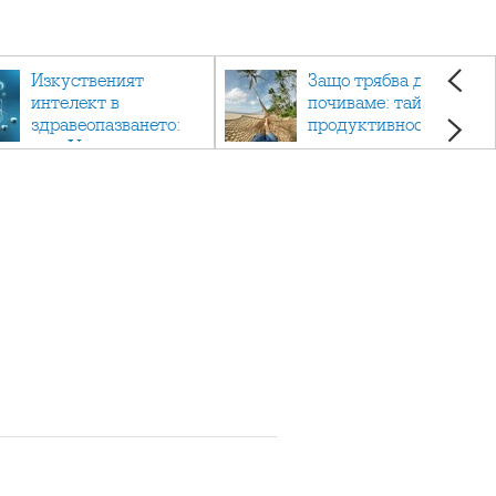
Изкуственият
Защо трябва да си
интелект в
почиваме: тайната на
здравеопазването:
продуктивността,
как AI променя
здравето и добрия
медицината
живот.