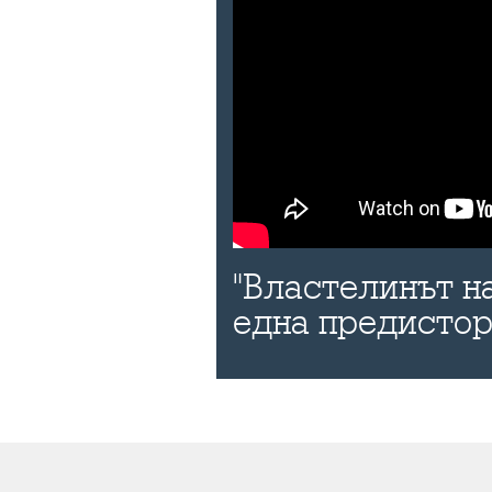
"Властелинът н
една предисто