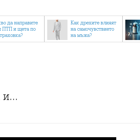
кво да направите
Как дрехите влияят
и ПТП и щета по
на самочувствието
страховка?
на мъжа?
и...