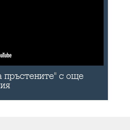
а пръстените" с още
рия