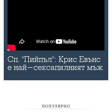
Сп. "Пийпъл": Крис Евънс
е най-сексапилният мъж
ПОПУЛЯРНО