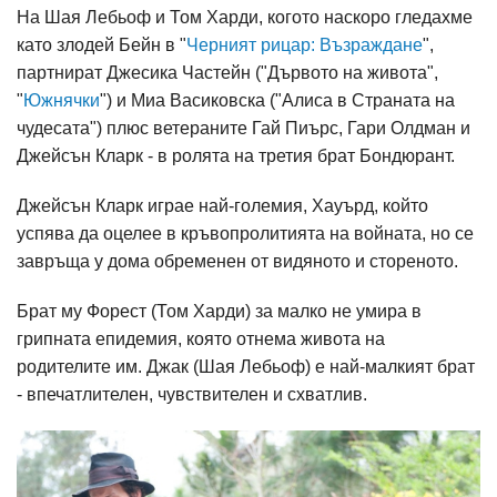
На Шая Лебьоф и Том Харди, когото наскоро гледахме
като злодей Бейн в "
Черният рицар: Възраждане
",
партнират Джесика Частейн ("Дървото на живота",
"
Южнячки
") и Миа Васиковска ("Алиса в Страната на
чудесата") плюс ветераните Гай Пиърс, Гари Олдман и
Джейсън Кларк - в ролята на третия брат Бондюрант.
Джейсън Кларк играе най-големия, Хауърд, който
успява да оцелее в кръвопролитията на войната, но се
завръща у дома обременен от видяното и стореното.
Брат му Форест (Том Харди) за малко не умира в
грипната епидемия, която отнема живота на
родителите им. Джак (Шая Лебьоф) е най-малкият брат
- впечатлителен, чувствителен и схватлив.