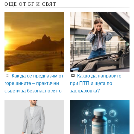
ОЩЕ ОТ БГ И СВЯТ
Как да се предпазим от
Какво да направите
горещините – практични
при ПТП и щета по
съвети за безопасно лято
застраховка?