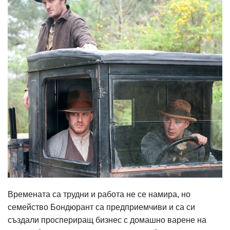
Времената са трудни и работа не се намира, но
семейство Бондюрант са предприемчиви и са си
създали проспериращ бизнес с домашно варене на