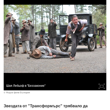
Шая Лебьоф в "Беззаконие"
© Форум филм България
Звездата от "Трансформърс" трябвало да