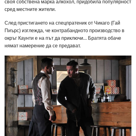
своя собствена марка алкохол, придобила популярност
сред местните жители.
След пристигането на спецпратеник от Чикаго (Гай
Пиърс) изглежда, че контрабандното производство в
окръг Каунти е на път да приключи... Братята обаче
нямат намерение да се предават.