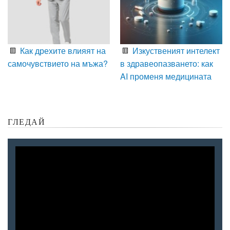
Как дрехите влияят на
Изкуственият интелект
самочувствието на мъжа?
в здравеопазването: как
AI променя медицината
ГЛЕДАЙ