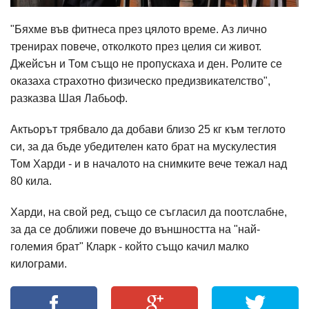
"Бяхме във фитнеса през цялото време. Аз лично
тренирах повече, отколкото през целия си живот.
Джейсън и Том също не пропускаха и ден. Ролите се
оказаха страхотно физическо предизвикателство",
разказва Шая Лабьоф.
Актьорът трябвало да добави близо 25 кг към теглото
си, за да бъде убедителен като брат на мускулестия
Том Харди - и в началото на снимките вече тежал над
80 кила.
Харди, на свой ред, също се съгласил да поотслабне,
за да се доближи повече до външността на "най-
големия брат" Кларк - който също качил малко
килограми.