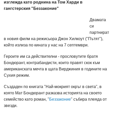
изглежда като роднина на Том Харди в
гангстерския "Беззаконие"
Двамата
си
партнират
в новия филм на режисьора Джон Хилкоут ("Пътят"),
който излиза по кината у нас на 7 септември.
Героите им са действителни - прословутите братя
Бондюрант, контрабандисти, които правят скок към
американската мечта в щата Вирджиния в годините на
Сухия режим.
Създаден по книгата "Най-мокрият окръг в света", в
която Мат Бондюрант разказва историята на своето
семейство като роман, "
Беззаконие
" събира плеяда от
звезди.