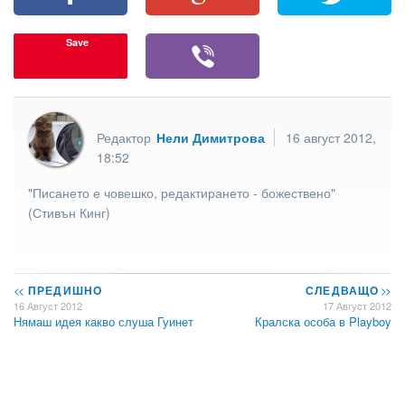
Save
Редактор
Нели Димитрова
16 август 2012,
18:52
"Писането е човешко, редактирането - божествено"
(Стивън Кинг)
<<
ПРЕДИШНО
СЛЕДВАЩО
>>
16 Август 2012
17 Август 2012
Нямаш идея какво слуша Гуинет
Кралска особа в Playboy