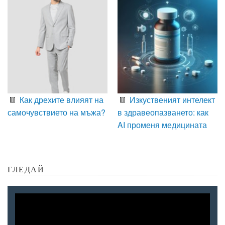
Как дрехите влияят на
Изкуственият интелект
самочувствието на мъжа?
в здравеопазването: как
AI променя медицината
ГЛЕДАЙ