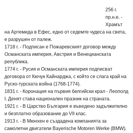
256 г.
пр.н.е. -
Храмът
на Артемида в Ефес, едно от седемте чудеса на света,
е разрушен от палеж.
1718 г. - Подписан е Пожаревският договор между
Османската империя, Австрия и Венецианската
република.
1774 г. - Русия и Османската империя подписват
договора от Кючук Кайнарджа, с който се слага край на
Руско-турската война (1768-1774).
1831 г. - Коронация на първия белгийски крал - Леополд
I. Денят става национален празник на страната.
1921 г. - В Царство България е въведено задължително
и безплатно образование до VII клас.
1913 г. - В Мюнхен е създадена компанията за
самолетни двигатели Bayerische Motoren Werke (BMW).