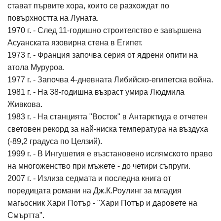
стават първите хора, които се разхождат по
повърхността на Луната.
1970 г. - След 11-годишно строителство е завършена
Асуанската язовирна стена в Египет.
1973 г. - Франция започва серия от ядрени опити на
атола Муруроа.
1977 г. - Започва 4-дневната Либийско-египетска война.
1981 г. - На 38-годишна възраст умира Людмила
Живкова.
1983 г. - На станцията "Восток" в Антарктида е отчетен
световен рекорд за най-ниска температура на въздуха
(-89,2 градуса по Целзий).
1999 г. - В Ингушетия е възстановено ислямското право
на многоженство при мъжете - до четири съпруги.
2007 г. - Излиза седмата и последна книга от
поредицата романи на Дж.К.Роулинг за младия
магьосник Хари Потър - "Хари Потър и даровете на
Смъртта".