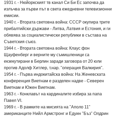
1931 г. - Нюйоркският тв канал Си Би Ес започва да
излъчва за първи път в света ежедневни телевизионни
емисии.
1940 г. - Втората световна война: СССР окупира трите
прибалтийски държави - Литва, Латвия и Естония, и ги
обявява за социалистически републики в състава на
Съветския съюз.
1944 г. - Втората световна война: Клаус фон
Щауфенберг и верните му съмишленици са
екзекутирани в Берлин заради заговора от 20 юли
против Адолф Хитлер, т.нар. "операция Валкирия".
1954 г. - Първа индокитайска война: На Женевската
конференция Виетнам е разделен надве - Северен
Виетнам и Южен Виетнам.
1963 г. - Конклавът на кардиналите избира за папа
Павел VI.
1969 г. - В рамките на мисията на "Аполо 11"
американците Нийл Армстронг и Едуин "Бъз" Олдрин