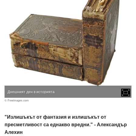
Днешният ден в историята
© Freeimages.com
"Излишъкът от фантазия и излишъкът от
пресметливост са еднакво вредни." - Александър
Алехин