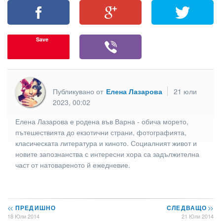
Save
Публикувано от
Елена Лазарова
21 юли
2023, 00:02
Елена Лазарова е родена във Варна - обича морето,
пътешествията до екзотични страни, фотографията,
класическата литература и киното. Социалният живот и
новите запознанства с интересни хора са задължителна
част от натовареното й ежедневие.
<<
ПРЕДИШНО
СЛЕДВАЩО
>>
18 Юли 2014
21 Юли 2014