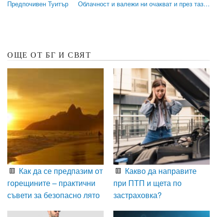
Предпочивен Туитър
Облачност и валежи ни очакват и през таз…
ОЩЕ ОТ БГ И СВЯТ
Как да се предпазим от
Какво да направите
горещините – практични
при ПТП и щета по
съвети за безопасно лято
застраховка?