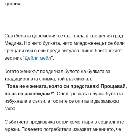
грозна
Сватбената церемония се състояла в свещения град
Медина. Но нито булката, нито младоженецът се били
срещали очи в очи преди ритуала, пише британският
вестник "
Дейли мейл
".
Когато женихът повдигнал булото на булката за
традиционната снимка, той възкликнал:
"Това не е жената, която си представях! Прощавай,
но аз се развеждам!"
. След грозната случка булката
избухнала в сълзи, а гостите се опитали да замажат
гафа.
Събитието предизвика остри коментари в социалните
мрежи. Повечето потребители изказват мнението, че