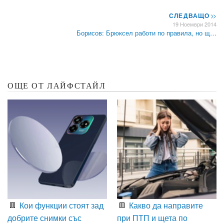
СЛЕДВАЩО
>>
19 Ноември 2014
Борисов: Брюксел работи по правила, но щ…
ОЩЕ ОТ ЛАЙФСТАЙЛ
Кои функции стоят зад
Какво да направите
добрите снимки със
при ПТП и щета по