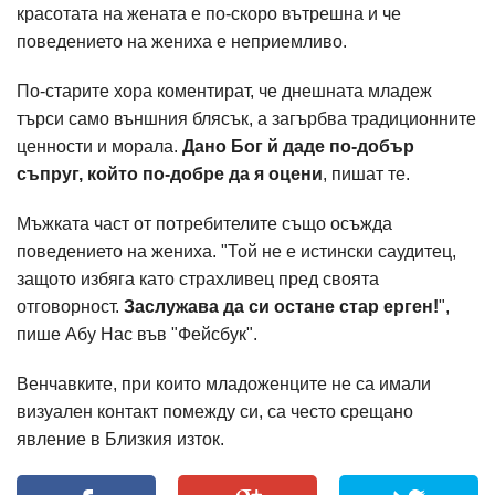
красотата на жената е по-скоро вътрешна и че
поведението на жениха е неприемливо.
По-старите хора коментират, че днешната младеж
търси само външния блясък, а загърбва традиционните
ценности и морала.
Дано Бог й даде по-добър
съпруг, който по-добре да я оцени
, пишат те.
Мъжката част от потребителите също осъжда
поведението на жениха. "Той не е истински саудитец,
защото избяга като страхливец пред своята
отговорност.
Заслужава да си остане стар ерген!
",
пише Абу Нас във "Фейсбук".
Венчавките, при които младоженците не са имали
визуален контакт помежду си, са често срещано
явление в Близкия изток.