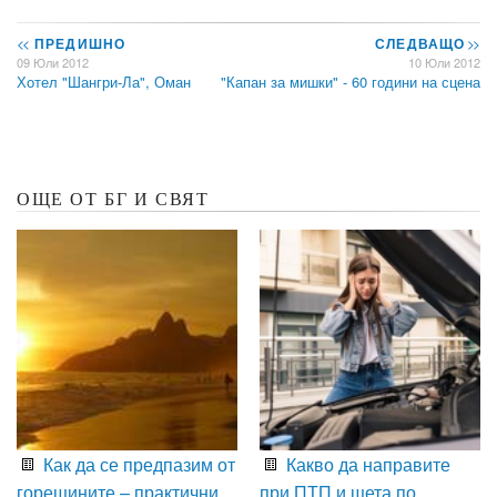
<<
ПРЕДИШНО
СЛЕДВАЩО
>>
09 Юли 2012
10 Юли 2012
Хотел "Шангри-Ла", Оман
"Капан за мишки" - 60 години на сцена
ОЩЕ ОТ БГ И СВЯТ
Как да се предпазим от
Какво да направите
горещините – практични
при ПТП и щета по