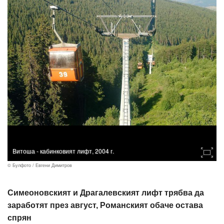
Витоша - кабинковият лифт, 2004 г.
© Булфото / Евгени Димитров
Симеоновският и Драгалевският лифт трябва да
заработят през август, Романският обаче остава
спрян