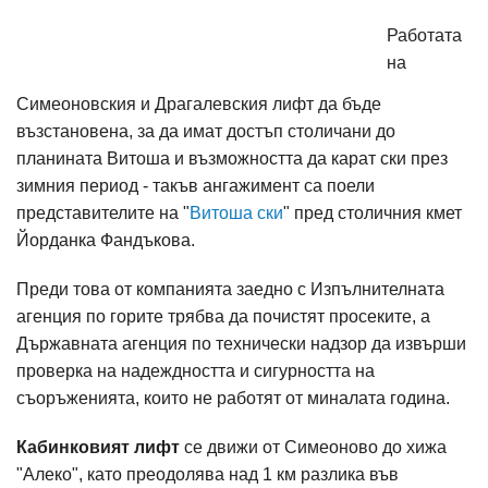
Работата
на
Симеоновския и Драгалевския лифт да бъде
възстановена, за да имат достъп столичани до
планината Витоша и възможността да карат ски през
зимния период - такъв ангажимент са поели
представителите на "
Витоша ски
" пред столичния кмет
Йорданка Фандъкова.
Преди това от компанията заедно с Изпълнителната
агенция по горите трябва да почистят просеките, а
Държавната агенция по технически надзор да извърши
проверка на надеждността и сигурността на
съоръженията, които не работят от миналата година.
Кабинковият лифт
се движи от Симеоново до хижа
"Алеко", като преодолява над 1 км разлика във