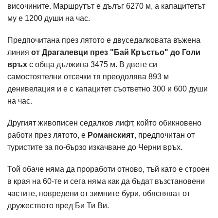
височините. Маршрутът е дълъг 6270 м, а капацитетът
му е 1200 души на час.
Предпочитана през лятото е двуседалковата въжена
линия
от Драгалевци през "Бай Кръстьо" до Голи
връх
с обща дължина 3475 м. В двете си
самостоятелни отсечки тя преодолява 893 м
денивелация и е с капацитет съответно 300 и 600 души
на час.
Другият живописен седалков лифт, който обикновено
работи през лятото, е
Романският
, предпочитан от
туристите за по-бързо изкачване до Черни връх.
Той обаче няма да проработи отново, тъй като е строен
в края на 60-те и сега няма как да бъдат възстановени
частите, повредени от зимните бури, обясняват от
дружеството пред Би Ти Ви.