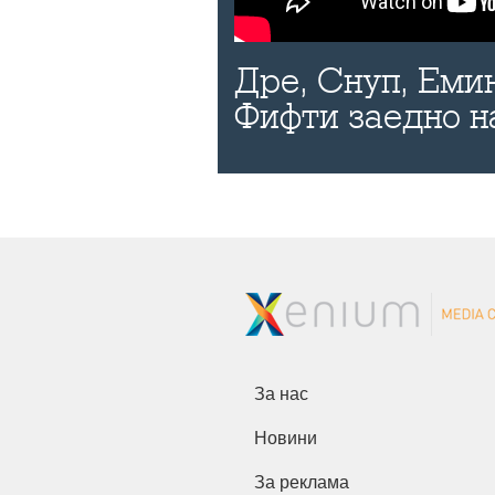
Дре, Снуп, Еми
Фифти заедно н
За нас
Новини
За реклама