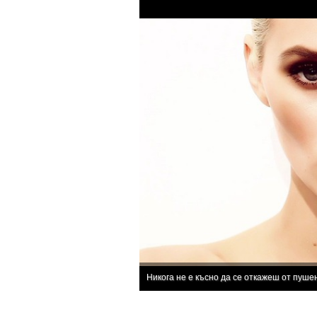
Никога не е късно да се откажеш от пуше