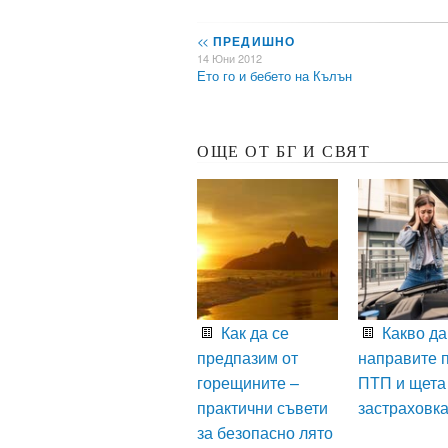
<<
ПРЕДИШНО
14 Юни 2012
Ето го и бебето на Кълън
ОЩЕ ОТ БГ И СВЯТ
Как да се
Какво да
предпазим от
направите 
горещините –
ПТП и щета
практични съвети
застраховк
за безопасно лято