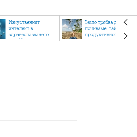
Изкуственият
Защо трябва да си
интелект в
почиваме: тайната на
здравеопазването:
продуктивността,
как AI променя
здравето и добрия
медицината
живот.