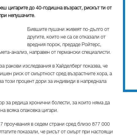
реш цигарите до 40-годишна възраст, рискът ти от
при непушачите.
Бившите пушачи живеят по-дълго от
другите, които не са се отказали от
вредния порок, предаде Ройтерс,
 мета-анализ, направен от германски специалисти.
за ракови изследвания в Хайделберг показва, че
ишен риск от смъртност сред възрастните хора, а
ва този процент дори за индивиди в напреднала
р за редица хронични болести, за които няма да
 на всяка опаковка цигари.
7 проучвания в седем страни сред близо 877 000
лтатите показали, че рисът от смърт при настоящи