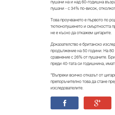
пушачи на и над 60-годишна възра
пушачи - с 34% по-висок, отколкот
Това проучването е първото по ро
тютюнопушенето и смъртността пр
не е късно да откажем цигарите.
Доказателство е британско изсле
продължение на 50 години. На 80
сравнение с 26% от пушачите. Бри
преди 40-тата си годишнина, има
"Въпреки всичко отказът от цигар
препоръчително това да стане пре
изследователите.