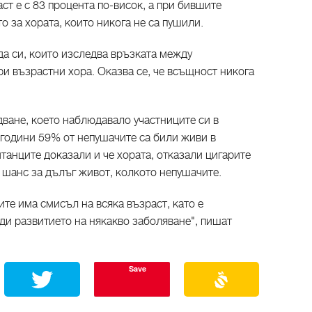
ст е с 83 процента по-висок, а при бившите
о за хората, които никога не са пушили.
да си, които изследва връзката между
и възрастни хора.
Оказва се, че всъщност никога
дване, което наблюдавало участниците си в
 години 59% от непушачите са били живи в
танците доказали и че хората, отказали цигарите
т шанс за дълъг живот, колкото непушачите.
ите има смисъл на всяка възраст, като е
ди развитието на някакво заболяване", пишат
Save