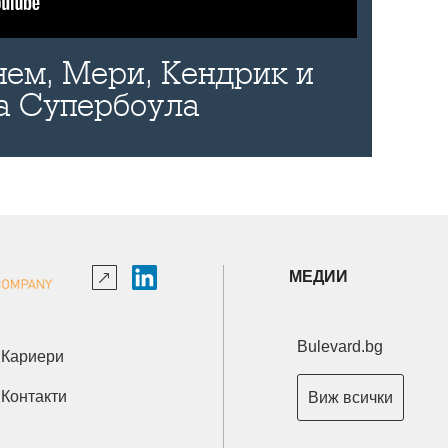
нем, Мери, Кендрик и
а Супербоула
МЕДИИ
Bulevard.bg
Кариери
Контакти
Виж всички