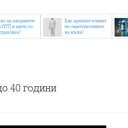
кво да направите
Как дрехите влияят
и ПТП и щета по
на самочувствието
страховка?
на мъжа?
до 40 години