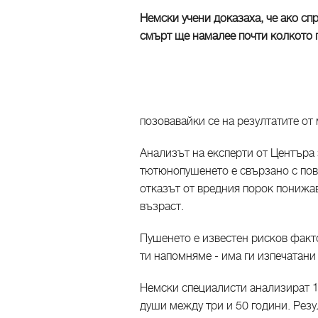
Немски учени доказаха, че ако сп
смърт ще намалее почти колкото 
позовавайки се на резултатите от
Анализът на експерти от Центъра 
тютюнопушенето е свързано с пов
отказът от вредния порок понижа
възраст.
Пушенето е известен рисков факто
ти напомняме - има ги изпечатани
Немски специалисти анализират 1
души между три и 50 години. Резу