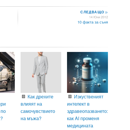
СЛЕДВАЩО
>>
14 Юни 2012
10 факта за съня
Как дрехите
Изкуственият
при
влияят на
интелект в
 по
самочувствието
здравеопазването:
а?
на мъжа?
как AI променя
медицината