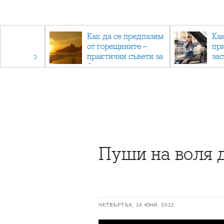
рез
Как да се предпазим
Ка
 - с
от горещините –
пр
ри отново
практични съвети за
за
та
безопасно лято
Пуши на воля 
ЧЕТВЪРТЪК, 14 ЮНИ, 2012