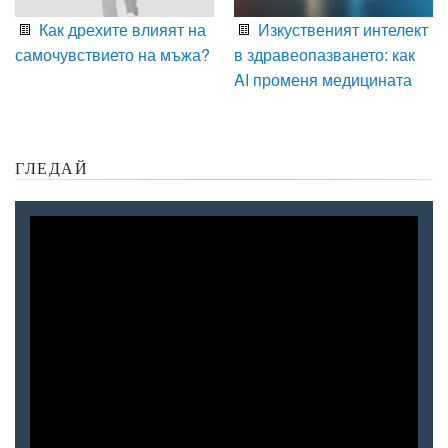
Как дрехите влияят на
Изкуственият интелект
самочувствието на мъжа?
в здравеопазването: как
AI променя медицината
ГЛЕДАЙ