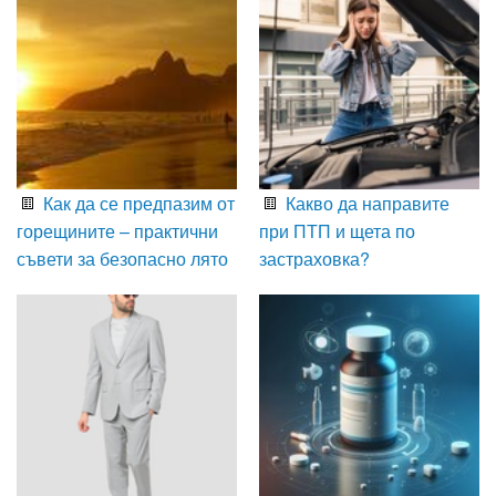
Как да се предпазим от
Какво да направите
горещините – практични
при ПТП и щета по
съвети за безопасно лято
застраховка?