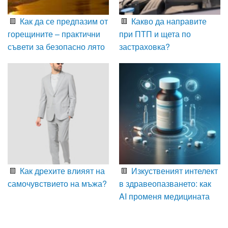
Как да се предпазим от
Какво да направите
горещините – практични
при ПТП и щета по
съвети за безопасно лято
застраховка?
Как дрехите влияят на
Изкуственият интелект
самочувствието на мъжа?
в здравеопазването: как
AI променя медицината