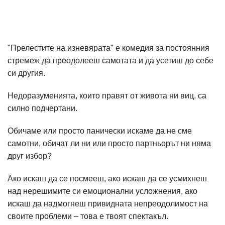
"Прелестите на изневярата" е комедия за постоянния
стремеж да преодолееш самотата и да усетиш до себе
си другия.
Недоразуменията, които правят от живота ни виц, са
силно подчертани.
Обичаме или просто панически искаме да не сме
самотни, обичат ли ни или просто партньорът ни няма
друг избор?
Ако искаш да се посмееш, ако искаш да се усмихнеш
над нерешимите си емоционални усложнения, ако
искаш да надмогнеш привидната непреодолимост на
своите проблеми – това е твоят спектакъл.