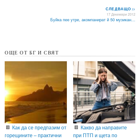
СЛЕДВАЩО
>>
17 Декември 2012
Буйка пее утре, акомпанират й 50 музикан…
ОЩЕ ОТ БГ И СВЯТ
Как да се предпазим от
Какво да направите
горещините – практични
при ПТП и щета по