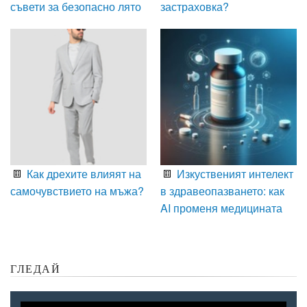
съвети за безопасно лято
застраховка?
Как дрехите влияят на
Изкуственият интелект
самочувствието на мъжа?
в здравеопазването: как
AI променя медицината
ГЛЕДАЙ