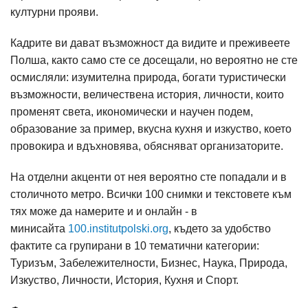
културни прояви.
Кадрите ви дават възможност да видите и преживеете
Полша, както само сте се досещали, но вероятно не сте
осмисляли: изумителна природа, богати туристически
възможности, величествена история, личности, които
променят света, икономически и научен подем,
образование за пример, вкусна кухня и изкуство, което
провокира и вдъхновява, обясняват организаторите.
На отделни акценти от нея вероятно сте попадали и в
столичното метро. Всички 100 снимки и текстовете към
тях може да намерите и и онлайн - в
минисайта
100.institutpolski.org
, където за удобство
фактите са групирани в 10 тематични категории:
Туризъм, Забележителности, Бизнес, Наука, Природа,
Изкуство, Личности, История, Кухня и Спорт.