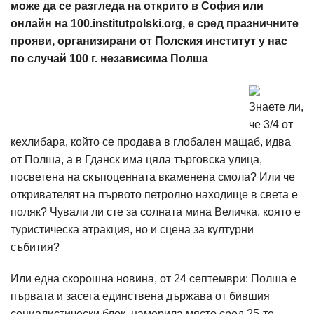
може да се разгледа на открито в София или
онлайн на 100.institutpolski.org, е сред празничните
прояви, организирани от Полския институт у нас
по случай 100 г. независима Полша
Знаете ли,
че 3/4 от
кехлибара, който се продава в глобален мащаб, идва
от Полша, а в Гданск има цяла търговска улица,
посветена на скъпоценната вкаменена смола? Или че
откривателят на първото петролно находище в света е
поляк? Чували ли сте за солната мина Величка, която е
туристическа атракция, но и сцена за културни
събития?
Или една скорошна новина, от 24 септември: Полша е
първата и засега единствена държава от бившия
социалистически блок, намерила място сред 25-те