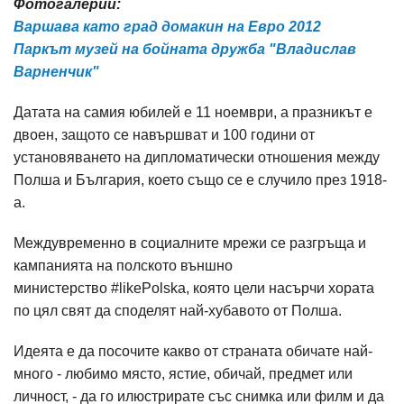
Фотогалерии:
Варшава като град домакин на Евро 2012
Паркът музей на бойната дружба "Владислав
Варненчик"
Датата на самия юбилей е 11 ноември, а празникът е
двоен, защото се навършват и 100 години от
установяването на дипломатически отношения между
Полша и България, което също се е случило през 1918-
а.
Междувременно в социалните мрежи се разгръща и
кампанията на полското външно
министерство #likePolska, която цели насърчи хората
по цял свят да споделят най-хубавото от Полша.
Идеята е да посочите какво от страната обичате най-
много - любимо място, ястие, обичай, предмет или
личност, - да го илюстрирате със снимка или филм и да