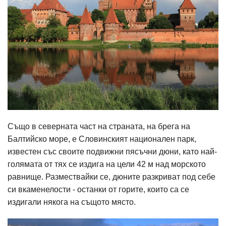
Също в северната част на страната, на брега на
Балтийско море, е Словинският национален парк,
известен със своите подвижни пясъчни дюни, като най-
голямата от тях се издига на цели 42 м над морското
равнище. Размествайки се, дюните разкриват под себе
си вкаменелости - останки от горите, които са се
издигали някога на същото място.