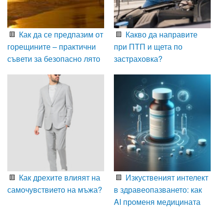
Как да се предпазим от
Какво да направите
горещините – практични
при ПТП и щета по
съвети за безопасно лято
застраховка?
Как дрехите влияят на
Изкуственият интелект
самочувствието на мъжа?
в здравеопазването: как
AI променя медицината