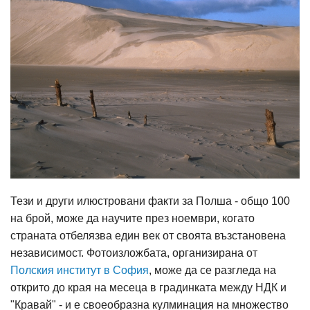
Тези и други илюстровани факти за Полша - общо 100
на брой, може да научите през ноември, когато
страната отбелязва един век от своята възстановена
независимост. Фотоизложбата, организирана от
Полския институт в София
, може да се разгледа на
открито до края на месеца в градинката между НДК и
"Кравай" - и е своеобразна кулминация на множество