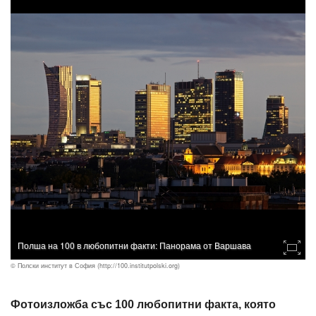
Полша на 100 в любопитни факти: Панорама от Варшава
© Полски институт в София (http://100.institutpolski.org)
Фотоизложба със 100 любопитни факта, която