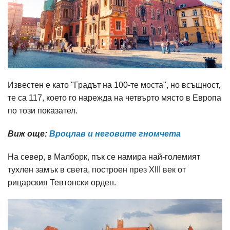
Известен е като "Градът на 100-те моста", но всъщност,
те са 117, което го нарежда на четвърто място в Европа
по този показател.
Виж още:
Вроцлав и неговите гномчета
На север, в Малборк, пък се намира най-големият
тухлен замък в света, построен през XIII век от
рицарския Тевтонски орден.