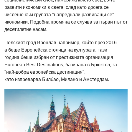
развити икономики в света, след като досега се
числеше към групата "напреднали развиващи се"
икономики. Подобна промяна се случва за първи път от
десетилетие насам.
Полският град Вроцлав например, който през 2016-
а беше Европейска столица на културата, тази
година беше избран от престижната организация
European Best Destinations, базирана в Брюксел, за
"най-добра европейска дестинация",
като изпреварва Билбао, Милано и Амстердам.