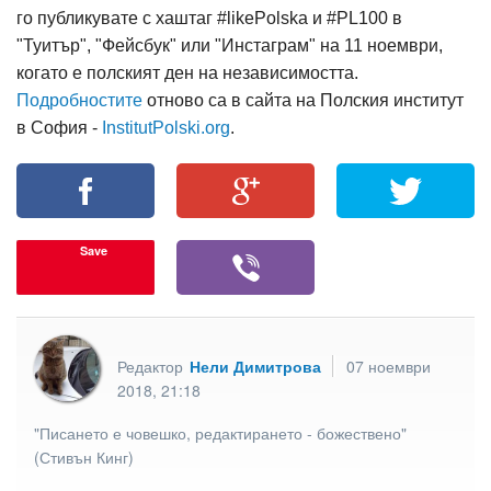
го публикувате с хаштаг #likePolska и #PL100 в
"Туитър", "Фейсбук" или "Инстаграм" на 11 ноември,
когато е полският ден на независимостта.
Подробностите
отново са в сайта на Полския институт
в София -
InstitutPolski.org
.
Save
Редактор
Нели Димитрова
07 ноември
2018, 21:18
"Писането е човешко, редактирането - божествено"
(Стивън Кинг)