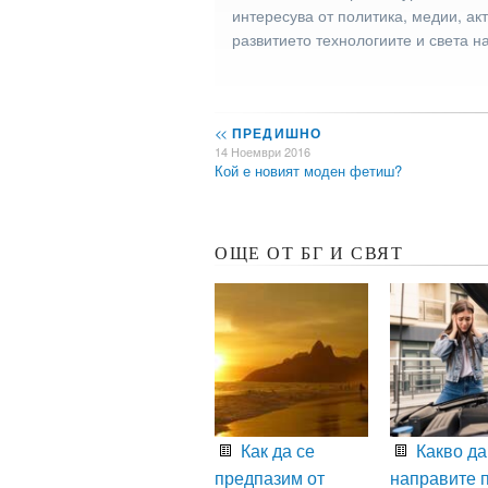
интересува от политика, медии, ак
развитието технологиите и света н
<<
ПРЕДИШНО
14 Ноември 2016
Кой е новият моден фетиш?
ОЩЕ ОТ БГ И СВЯТ
Как да се
Какво да
предпазим от
направите 