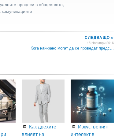
туалните процеси в обществото,
а комуникациите
СЛЕДВАЩО
>>
15 Ноември 2016
Кога най-рано могат да се проведат предс…
Как дрехите
Изкуственият
при
влияят на
интелект в