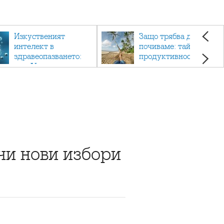
Изкуственият
Защо трябва да си
интелект в
почиваме: тайната на
здравеопазването:
продуктивността,
как AI променя
здравето и добрия
медицината
живот.
чи нови избори