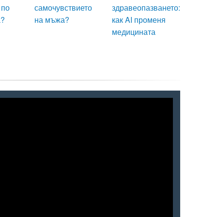
 по
самочувствието
здравеопазването:
а?
на мъжа?
как AI променя
медицината