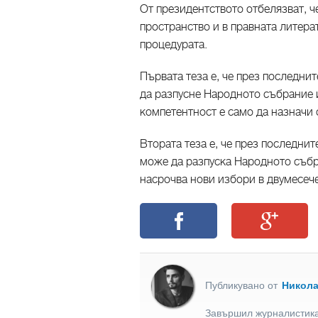
От президентството отбелязват, 
пространство и в правната литер
процедурата.
Първата теза е, че през последни
да разпусне Народното събрание и
компетентност е само да назначи
Втората теза е, че през последни
може да разпуска Народното събр
насрочва нови избори в двумесече
Публикувано от
Никол
Завършил журналистика