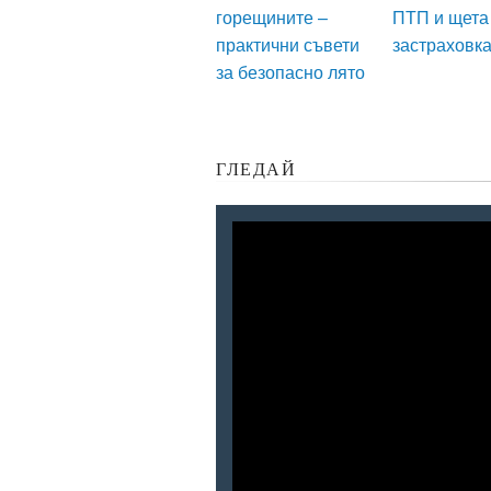
горещините –
ПТП и щета
практични съвети
застраховк
за безопасно лято
ГЛЕДАЙ