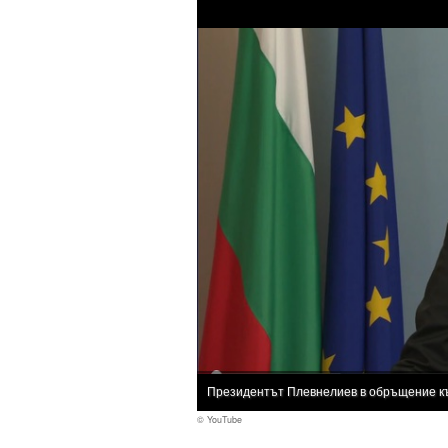
Президентът Плевнелиев в обръщение к
© YouTube