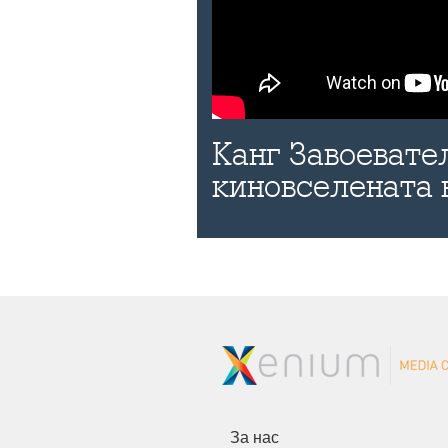
Канг Завоевател
киновселената 
За нас