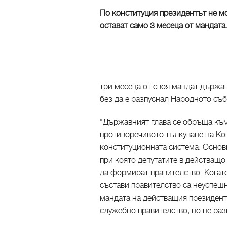
По конституция президентът не м
остават само 3 месеца от мандата
три месеца от своя мандат държа
без да е разпуснал Народното съб
"Държавният глава се обръща към
противоречивото тълкуване на Кон
конституционната система. Основн
при която депутатите в действащо
да формират правителство. Когато
състави правителство са неуспешн
мандата на действащия президент 
служебно правителство, но не раз