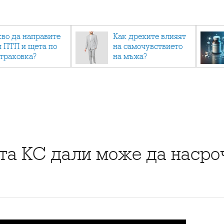
кво да направите
Как дрехите влияят
и ПТП и щета по
на самочувствието
страховка?
на мъжа?
та КС дали може да насро