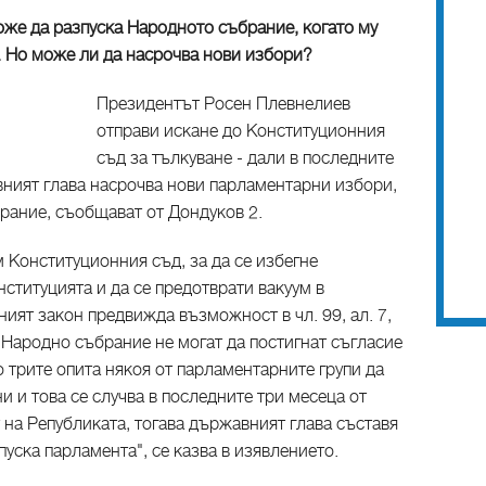
оже да разпуска Народното събрание, когато му
. Но може ли да насрочва нови избори?
Президентът Росен Плевнелиев
отправи искане до Конституционния
съд за тълкуване - дали в последните
вният глава насрочва нови парламентарни избори,
рание, съобщават от Дондуков 2.
 Конституционния съд, за да се избегне
ституцията и да се предотврати вакуум в
ият закон предвижда възможност в чл. 99, ал. 7,
 Народно събрание не могат да постигнат съгласие
 трите опита някоя от парламентарните групи да
и и това се случва в последните три месеца от
на Републиката, тогава държавният глава съставя
пуска парламента", се казва в изявлението.