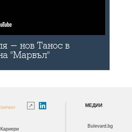
я - нов Танос в
на "Марвъл"
МЕДИИ
Bulevard.bg
Кариери