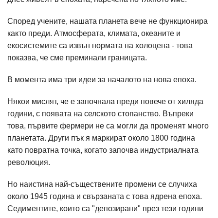
Според учените, нашата планета вече не функционира
както преди. Атмосферата, климата, океаните и
екосистемите са извън нормата на холоцена - това
показва, че сме преминали границата.
В момента има три идеи за началото на нова епоха.
Някои мислят, че е започнала преди повече от хиляда
години, с появата на селското стопанство. Въпреки
това, първите фермери не са могли да променят много
планетата. Други пък я маркират около 1800 година
като повратна точка, когато започва индустриалната
революция.
Но наистина най-съществените промени се случиха
около 1945 година и свързаната с това ядрена епоха.
Седиментите, които са "депозирани" през тези години