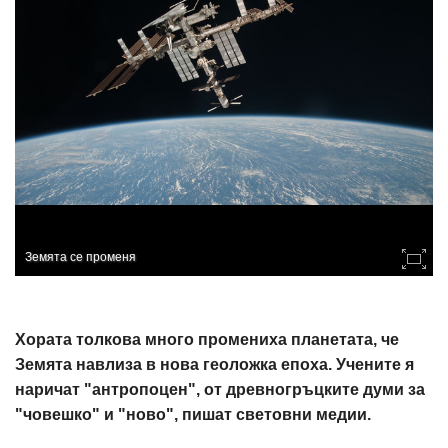
Земята се променя
Хората толкова много промениха планетата, че
Земята навлиза в нова геоложка епоха. Учените я
наричат ​​"антропоцен", от древногръцките думи за
"човешко" и "ново", пишат световни медии.