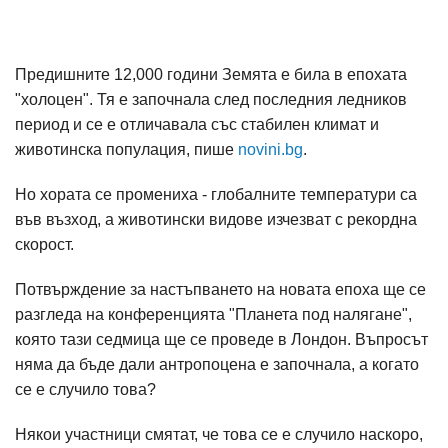
Предишните 12,000 години Земята е била в епохата
"холоцен". Тя е започнала след последния ледников
период и се е отличавала със стабилен климат и
животинска популация, пише
novini.bg
.
Но хората се промениха - глобалните температури са
във възход, а животински видове изчезват с рекордна
скорост.
Потвърждение за настъпването на новата епоха ще се
разгледа на конференцията "Планета под налягане",
която тази седмица ще се проведе в Лондон. Въпросът
няма да бъде дали антропоцена е започнала, а когато
се е случило това?
Някои участници смятат, че това се е случило наскоро,