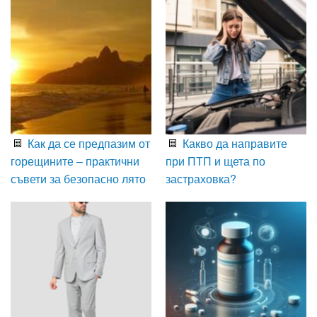
Как да се предпазим от
Какво да направите
горещините – практични
при ПТП и щета по
съвети за безопасно лято
застраховка?