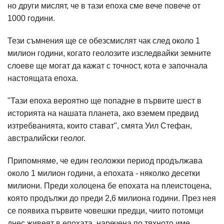
но други мислят, че в тази епоха сме вече повече от
1000 години.
Тези съмнения ще се обезсмислят чак след около 1
милион години, когато геолозите изследвайки земните
слоеве ще могат да кажат с точност, кота е започнала
настоящата епоха.
"Тази епоха вероятно ще попадне в първите шест в
историята на нашата планета, ако вземем предвид
изтребванията, които стават", смята Уил Стефан,
австралийски геолог.
Припомняме, че един геоложки период продължава
около 1 милион години, а епохата - няколко десетки
милиони. Преди холоцена бе епохата на плеистоцена,
която продължи до преди 2,6 милиона години. През нея
се появиха първите човешки предци, чиито потомци
днес живеят в епохата, наречена по тяхното име.