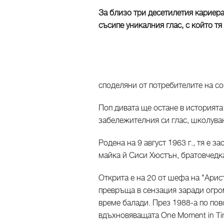
За близо три десетилетия кариер
съсипе уникалния глас, с който тя
споделяни от потребителите на со
Поп дивата ще остане в историят
забележителния си глас, школуван
Родена на 9 август 1963 г., тя е з
майка й Сиси Хюстън, братовчедк
Открита е на 20 от шефа на "Арис
превръща в сензация заради огром
време балади. През 1988-а по пов
вдъхновяващата One Moment in Tim