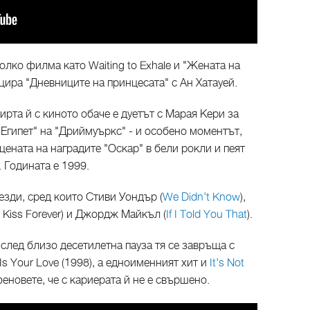
олко филма като Waiting to Exhale и "Жената на
цира "Дневниците на принцесата" с Ан Хатауей.
та й с киното обаче е дуетът с Марая Кери за
гипет" на "Дриймуъркс" - и особено моментът,
цената на наградите "Оскар" в бели рокли и пеят
. Годината е 1999.
езди, сред които Стиви Уондър (
We Didn't Know
),
s Kiss Forever) и Джордж Майкъл (
If I Told You That
).
 след близо десетилетна пауза тя се завръща с
Is Your Love (1998), а едноименният хит и
It's Not
новете, че с кариерата й не е свършено.