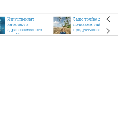
Изкуственият
Защо трябва да си
интелект в
почиваме: тайната на
здравеопазването:
продуктивността,
как AI променя
здравето и добрия
медицината
живот.