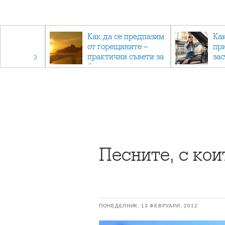
рез
Как да се предпазим
Ка
 - с
от горещините –
пр
ри отново
практични съвети за
за
та
безопасно лято
Песните, с ко
ПОНЕДЕЛНИК, 13 ФЕВРУАРИ, 2012