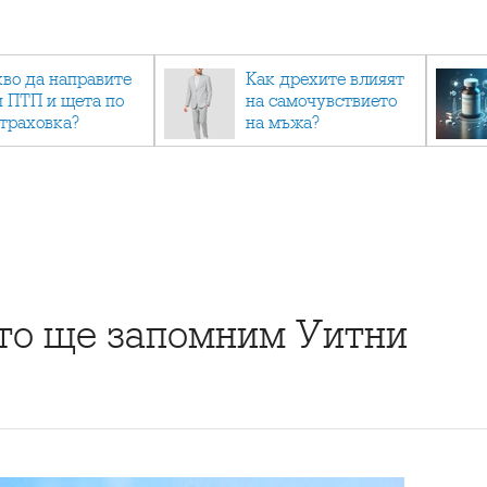
кво да направите
Как дрехите влияят
и ПТП и щета по
на самочувствието
страховка?
на мъжа?
ито ще запомним Уитни