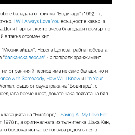
be е баладата от филма "Бодигард" (1992 г.) ,
стнър.
I Will Always Love You
всъщност е кавър, а
та Доли Партън, която вчера благодари посмъртно
 й в такъв огромен хит.
я "Мюзик айдъл", Невена Цонева грабна победата
а "
балканска версия"
- с попфолк аранжимент.
ни от ранния й период има не само балади, но и
Dance with Somebody
,
How Will I Know
и
I'm Your
y Woman, също от саундтрака на "Бодигард", с
преднала бременност, докато чака появата на бял
.
 класацията на "Билборд" -
Saving All My Love For
от 1978 г., а оригиналната изпълнителка Шака Кан,
ато беквокалистка, се появява редом с нея в