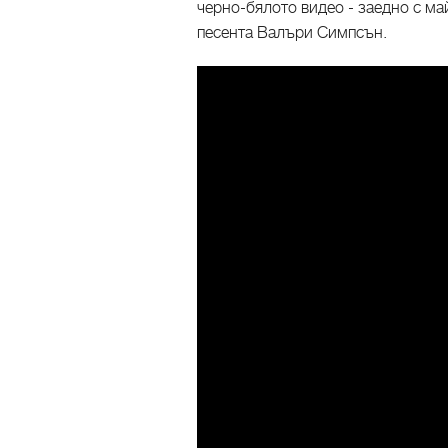
черно-бялото видео - заедно с май
песента Валъри Симпсън.