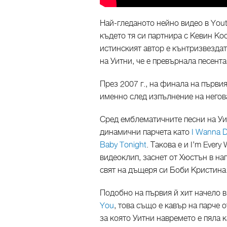
Най-гледаното нейно видео в Youtu
където тя си партнира с Кевин Ко
истинският автор е кънтризвезда
на Уитни, че е превърнала песента
През 2007 г., на финала на първи
именно след изпълнение на негов
Сред емблематичните песни на Уит
динамични парчета като
I Wanna 
Baby Tonight
. Такова е и I'm Ever
видеоклип, заснет от Хюстън в на
свят на дъщеря си Боби Кристина
Подобно на първия й хит начело в
You
, това също е кавър на парче 
за която Уитни навремето е пяла к