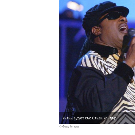
Уитни в дует със Стиви Уондър
© Getty Images