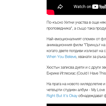
По-късно Уитни участва в още няк
проповедника", а също така проду
Най-емоционалният спомен от флир
анимационния филм "Принцът на Е
когато двете попдиви излизат на с
When You Believe
, хванати за ръка
Хюстън записва дуети и с други зв
Енрике Иглесиас (Could I Have Thi
На прага на новото хилядолетие и
четвърти студиен албум - My Love 
Right But It's Okay
обнадеждават фе