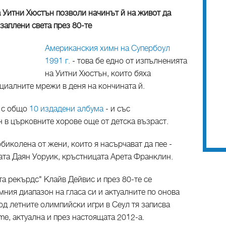
а Уитни Хюстън позволи начинът й на живот да
 заплени света през 80-те
Американския химн на Супербоул
1991 г.
- това бе едно от изпълненията
на Уитни Хюстън, които бяха
циалните мрежи в деня на кончината й.
а с общо
10 издадени албума
- и със
 в църковните хорове още от детска възраст.
аобиколена от жени, които я насърчават да пее -
ата Даян Уоруик, кръстницата Арета Франклин.
та рекърдс" Клайв Дейвис и през 80-те се
ния диапазон на гласа си и актуалните по онова
од летните олимпийски игри в Сеул тя записва
e, актуална и през настоящата 2012-а.