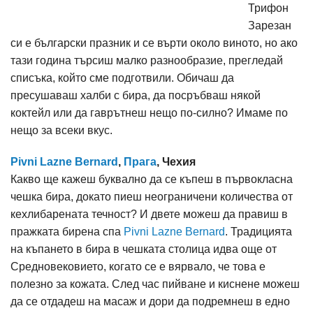
Трифон
Зарезан
си е български празник и се върти около виното, но ако
тази година търсиш малко разнообразие, прегледай
списъка, който сме подготвили. Обичаш да
пресушаваш халби с бира, да посръбваш някой
коктейл или да гаврътнеш нещо по-силно? Имаме по
нещо за всеки вкус.
Pivni Lazne Bernard
,
Прага
, Чехия
Какво ще кажеш буквално да се къпеш в първокласна
чешка бира, докато пиеш неограничени количества от
кехлибарената течност? И двете можеш да правиш в
пражката бирена спа
Pivni Lazne Bernard
. Традицията
на къпането в бира в чешката столица идва още от
Средновековието, когато се е вярвало, че това е
полезно за кожата. След час пийване и киснене можеш
да се отдадеш на масаж и дори да подремнеш в едно