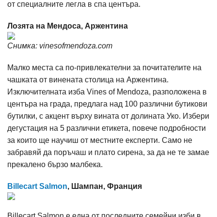
от специалните легла в спа центъра.
Лозята на Мендоса, Аржентина
Снимка: vinesofmendoza.com
Малко места са по-привлекателни за почитателите на
чашката от винената столица на Аржентина.
Изключителната изба Vines of Mendoza, разположена в
центъра на града, предлага над 100 различни бутикови
бутилки, с акцент върху вината от долината Уко. Избери
дегустация на 5 различни етикета, повече подробности
за които ще научиш от местните експерти. Само не
забравяй да поръчаш и плато сирена, за да не те замае
прекалено бързо малбека.
Billecart Salmon
, Шампан, Франция
Billecart Salmon е една от последните семейни изби в