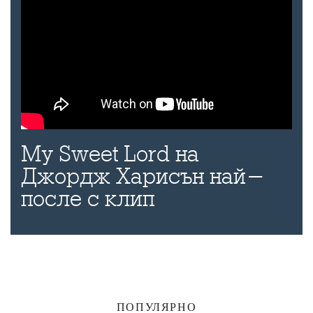
My Sweet Lord на
Джордж Харисън най-
после с клип
ПОПУЛЯРНО