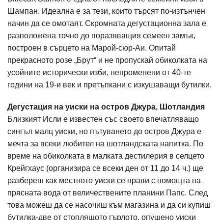
Шампан. Идеална е за тези, които търсят по-изтънчен
начин да се омотаят. Скромната дегустационна зала е
разположена точно до поразяващия семеен замък,
построен в сърцето на Марой-сюр-Аи. Опитай
прекрасното розе „Брут“ и не пропускай обиколката на
усойните исторически изби, непроменени от 40-те
години на 19-и век и претъпкани с изкушаващи бутилки.
Дегустация на уиски на остров Джура, Шотландия
Близкият Исли е известен със своето впечатляващо
сингъл малц уиски, но пътуването до остров Джура е
мечта за всеки любител на шотландската напитка. По
време на обиколката в малката дестилерия в селцето
Крейгхаус (организира се всеки ден от 11 до 14 ч.) ще
разбереш как местното уиски се прави с помощта на
прясната вода от величествените планини Папс. След
това можеш да се насочиш към магазина и да си купиш
бутилка-две от стоплящото гърлото, опушено уиски