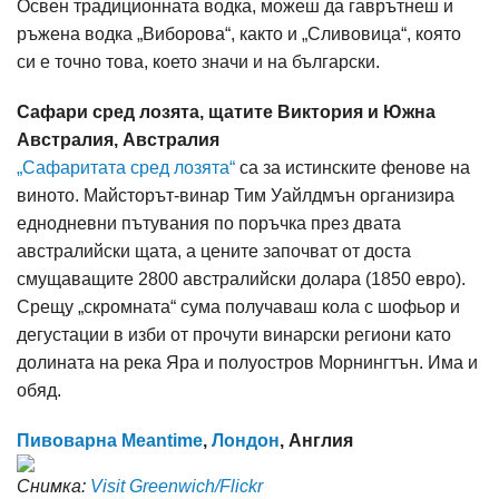
Освен традиционната водка, можеш да гаврътнеш и
ръжена водка „Виборова“, както и „Сливовица“, която
си е точно това, което значи и на български.
Сафари сред лозята, щатите Виктория и Южна
Австралия, Австралия
„Сафаритата сред лозята“
са за истинските фенове на
виното. Майсторът-винар Тим Уайлдмън организира
еднодневни пътувания по поръчка през двата
австралийски щата, а цените започват от доста
смущаващите 2800 австралийски долара (1850 евро).
Срещу „скромната“ сума получаваш кола с шофьор и
дегустации в изби от прочути винарски региони като
долината на река Яра и полуостров Морнингтън. Има и
обяд.
Пивоварна Meantime
,
Лондон
, Англия
Снимка:
Visit Greenwich/Flickr