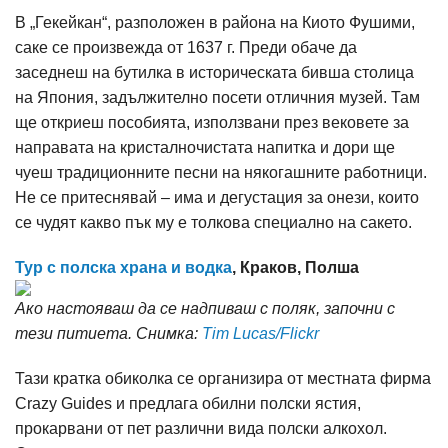
В „Гекейкан“, разположен в района на Киото Фушими,
саке се произвежда от 1637 г. Преди обаче да
заседнеш на бутилка в историческата бивша столица
на Япония, задължително посети отличния музей. Там
ще откриеш пособията, използвани през вековете за
направата на кристалночистата напитка и дори ще
чуеш традиционните песни на някогашните работници.
Не се притеснявай – има и дегустация за онези, които
се чудят какво пък му е толкова специално на сакето.
Тур с полска храна и водка
, Краков, Полша
Ако настояваш да се надпиваш с поляк, започни с
тези питиета. Снимка:
Tim Lucas/Flickr
Тази кратка обиколка се организира от местната фирма
Crazy Guides и предлага обилни полски ястия,
прокарвани от пет различни вида полски алкохол.