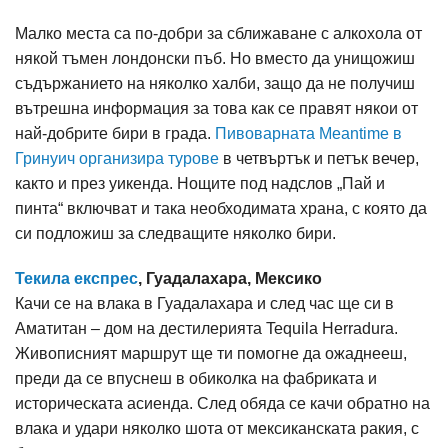
Малко места са по-добри за сближаване с алкохола от
някой тъмен лондонски пъб. Но вместо да унищожиш
съдържанието на няколко халби, защо да не получиш
вътрешна информация за това как се правят някои от
най-добрите бири в града.
Пивоварната Meantime в
Гринуич организира турове
в четвъртък и петък вечер,
както и през уикенда. Нощите под надслов „Пай и
пинта“ включват и така необходимата храна, с която да
си подложиш за следващите няколко бири.
Текила експрес
, Гуадалахара, Мексико
Качи се на влака в Гуадалахара и след час ще си в
Аматитан – дом на дестилерията Tequila Herradura.
Живописният маршрут ще ти помогне да ожаднееш,
преди да се впуснеш в обиколка на фабриката и
историческата асиенда. След обяда се качи обратно на
влака и удари няколко шота от мексиканската ракия, с