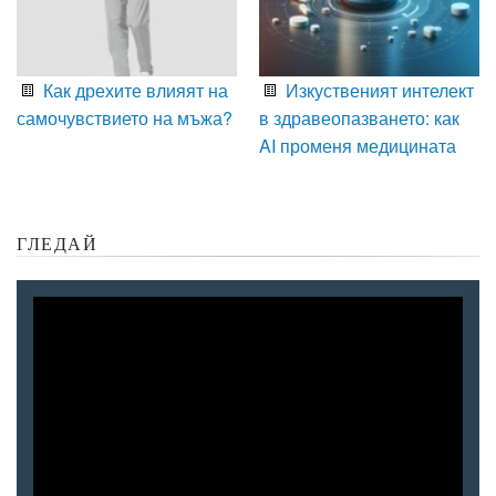
Как дрехите влияят на
Изкуственият интелект
самочувствието на мъжа?
в здравеопазването: как
AI променя медицината
ГЛЕДАЙ