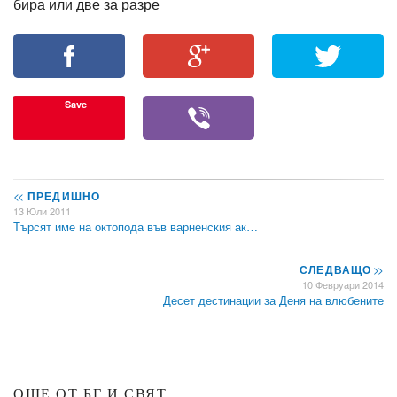
бира или две за разре
Save
<<
ПРЕДИШНО
13 Юли 2011
Търсят име на октопода във варненския ак…
СЛЕДВАЩО
>>
10 Февруари 2014
Десет дестинации за Деня на влюбените
ОЩЕ ОТ БГ И СВЯТ