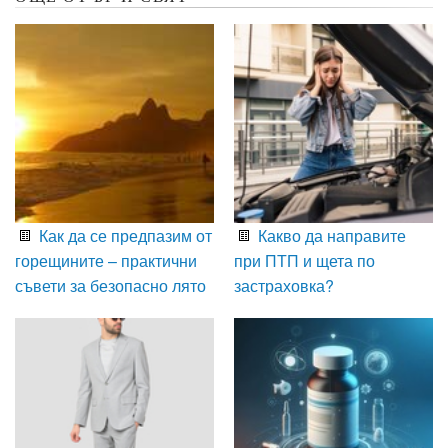
Как да се предпазим от
Какво да направите
горещините – практични
при ПТП и щета по
съвети за безопасно лято
застраховка?