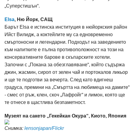
„Суперстишън“.
Elsa
, Ню Йорк, САЩ
Барът Elsa е истинска институция в нюйоркския район
Ийст Вилидж, а коктейлите му са едновременно
смъртоносни и легендарни. Подходът на заведението
към напитките е пълна противоположност на този на
консервативните барове в скъпарските хотели.
Започни с „Покана за обезглавяване“, който съдържа
джин, жасмин, сироп от зелен чай и портокалов ликьор
и ще те подготви за вечерта. След като вдигнеш
градуса, премини на „Смъртта на любимеца на дамите“
- смес от ръж, клен, скоч „Лафройг“ и лимон, която ще
те отнесе в щастлива безпаметност.
Музеят на сакето „Гекейкан Окура“, Киото, Япония
Снимка:
lensonjapan/Flickr