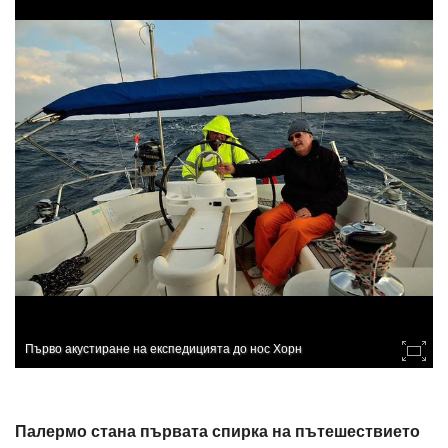
Първо акустиране на експедицията до нос Хорн
Палермо стана първата спирка на пътешествието