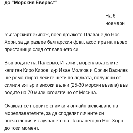
до "Морския Еверест"
На 6
ноември
българският екипаж, поел дръзкото Плаване до Нос
Хорн, за да развее българския флаг, акостира на първо
пристанище след отплаването си.
Във водите на Палермо, Италия, мореплавателите
капитан Киро Киров, д-р Иван Моллов и Орлин Василев
ще ремонтират леките щети по лодката, получени от
силния вятър и високи вълни (25-30 морски възела) във
водите на 70 мили югоизточно от Месина.
Очакват се първите снимки и онлайн включване на
мореплавателите, за да споделят личните си
впечатления и случването на Плаването до Нос Хорн
до този момент.