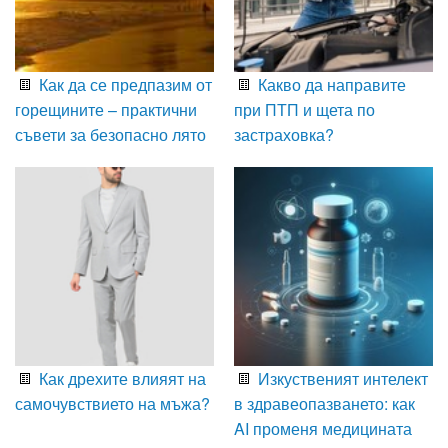
Как да се предпазим от
Какво да направите
горещините – практични
при ПТП и щета по
съвети за безопасно лято
застраховка?
Как дрехите влияят на
Изкуственият интелект
самочувствието на мъжа?
в здравеопазването: как
AI променя медицината