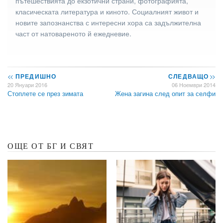
пътешествията до екзотични страни, фотографията,
класическата литература и киното. Социалният живот и
новите запознанства с интересни хора са задължителна
част от натовареното й ежедневие.
<<
ПРЕДИШНО
СЛЕДВАЩО
>>
20 Януари 2016
06 Ноември 2014
Стоплете се през зимата
Жена загина след опит за селфи
ОЩЕ ОТ БГ И СВЯТ