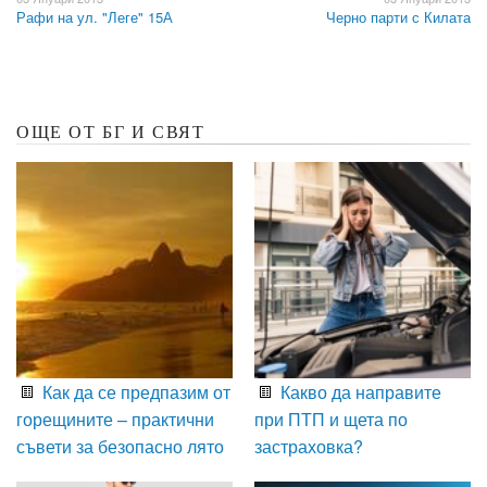
Рафи на ул. "Леге" 15А
Черно парти с Килата
ОЩЕ ОТ БГ И СВЯТ
Как да се предпазим от
Какво да направите
горещините – практични
при ПТП и щета по
съвети за безопасно лято
застраховка?