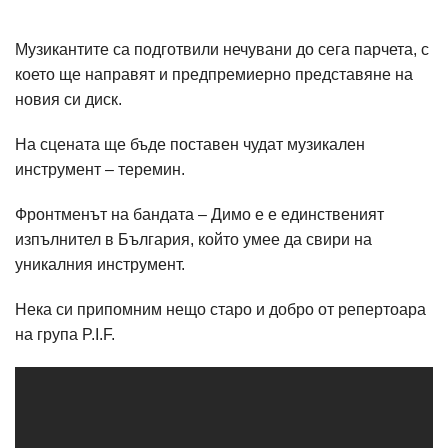
Музикантите са подготвили нечувани до сега парчета, с
което ще направят и предпремиерно представяне на
новия си диск.
На сцената ще бъде поставен чудат музикален
инструмент – теремин.
Фронтменът на бандата – Димо е е единственият
изпълнител в България, който умее да свири на
уникалния инструмент.
Нека си припомним нещо старо и добро от репертоара
на група P.I.F.