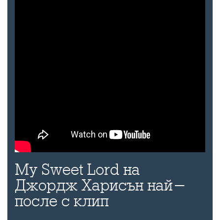
My Sweet Lord на
Джордж Харисън най-
после с клип