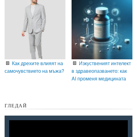
Как дрехите влияят на
Изкуственият интелект
самочувствието на мъжа?
в здравеопазването: как
AI променя медицината
ГЛЕДАЙ