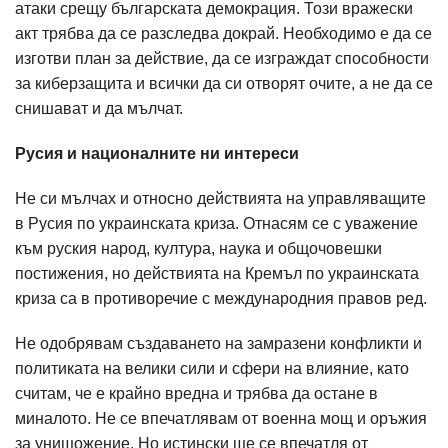
атаки срещу българската демокрация. Този вражески
акт трябва да се разследва докрай. Необходимо е да се
изготви план за действие, да се изграждат способности
за киберзащита и всички да си отворят очите, а не да се
снишават и да мълчат.
Русия и националните ни интереси
Не си мълчах и относно действията на управляващите
в Русия по украинската криза. Отнасям се с уважение
към руския народ, култура, наука и общочовешки
постижения, но действията на Кремъл по украинската
криза са в противоречие с международния правов ред.
Не одобрявам създаването на замразени конфликти и
политиката на велики сили и сфери на влияние, като
считам, че е крайно вредна и трябва да остане в
миналото. Не се впечатлявам от военна мощ и оръжия
за унищожение. Но истински ще се впечатля от