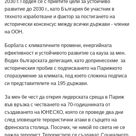
2030 г. Гордея се с приетите цели за устойчиво
развитие до 2030 г., като България бе участник в
тяхното изработване и фактор за постигането на
исторически консенсус между всички държави - членки
на ООН.
Борбата с климатичните промени, енергийната
ефективност и устойчивото развитие са кауза за мен.
Водих българската делегация, като допринесохме за
историческия пробив с подписването на Парижкото
споразумение за климата, под което сложиха подписа
си представителите на 195 държави.
За мен бе чест да открия лидерската среща в Париж
във връзка с честването на 70-годишнината от
създаването на ЮНЕСКО, която се проведе два дни
след зловещите терористични атаки в сърцето на
френската столица. Посочих, че никой по света не се
ражда терорист. Терористите се създават. Социалното