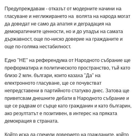
Предупреждавам - отказът от модерните начини на
гласуване и неглижирането на волята на народа могат
да доведат не само да апатия и деградация на
демократичните ценности, но и до упадък на самата
държавност, още по-ниско доверие на гражданите и
още по-голяма нестабилност.
Едно "НЕ" на референдума от Народното събрание ще
преформатира и политическото пространство, тъй като
близо 2 млн. българи, които казаха "Да" на
електронното гласуване, ще се почувстват
непредставени в партийното статукво днес. Затова ще
приветсвам днешните дебати в Народното събрание и
ще се радвам от сърце като гражданин и като българин,
ако резултатът е позитивен, в интерес на пряката
демокрация в страната.
Който иска да спечели доверието на гражданите, който