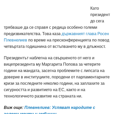
Като
президент
до сега
трябваше да се справя с редица особено големи
предизвикателства. Това каза
държавният глава Росен
Плевнелиев
по време на пресконференцията по повод
четвъртата годишнина от встъпването му в длъжност.
Президентът наблегна на свършеното от него и
вицепрезидента му Маргарита Попова за четерите
години на мандата, засегна проблемите с липсата на
доверие в институциите, породени от парламентарните
кризи за последните няколко години, на заплахите за
сигурността и развитието на ЕС, както и на
технологичното развитие на страната ни.
Виж още:
Плевнелиев: Успяват народите с
големи мечти и амбиции