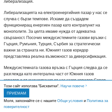
либерализация.
Либерализацията на електроенергийния пазар у нас се
случва с бързи темпове. Искаме да създадем
функциониращ енергиен пазар като контрапункт на
монополите. За целта имаме нужда от адекватна
свързаност. Посочих междусистемните газови връзки с
Гърция, Румъния, Турция, Сърбия за стратегически
важни за страната ни. Южният газов коридор
представлява реална възможност за диверсификация.
Междусистемната газова връзка с Гърция следва да се
разглежда като интегрална част от Южния газов
коридор и от инициирания от нас газов коридор Север -
Tози сайт използва "Бисквитки".
Научи повече
Юг. Работим за създаване на балканска енергийна
ПРИЕМАМ
борса и газов хъб в България, които да допринесат
съществено както за сигурността, така и за
Моля, запознайте се с нашите
Общи условия
и
Политика за
осигуряването на конкурентни пазарни цени и
поверителност
доставки в региона. Разработваме собствени газови