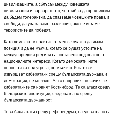
цивилизациите, а сблъсък между човешката
цивилизация и варварството, че трябва да продължим
да бъдем толерантни, да спазваме човешките права и
свободи, да уважаваме различния, ако не искаме
терористите да победят.
Като демократ и политик, от мен се очаква да имам
позиция и да не мълча, когато се рушат устоите на
международния ред или са поставени под опасност
националните интереси. Когато демократичните
ценности са под угроза, не мълчиш. Когато се
извършват кибератаки срещу българската държава и
демокрация, не мълчиш. Аз го направих - посочих, че
кибератаките са новият Костинброд. Те са атаки срещу
българските институции, следователно срещу
българската държавност.
Това бяха атаки срещу референдума, следователно са