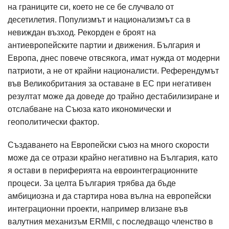
на границите си, което не се бе случвало от
десетилетия. Популизмът и национализмът са в
невиждан възход. Рекорден е броят на
антиевропейските партии и движения. България и
Европа, днес повече отвсякога, имат нужда от модерни
патриоти, а не от крайни националисти. Референдумът
във Великобритания за оставане в ЕС при негативен
резултат може да доведе до трайно дестабилизиране и
отслабване на Съюза като икономически и
геополитически фактор.
Създаването на Европейски съюз на много скорости
може да се отрази крайно негативно на България, като
я остави в периферията на евроинтеграционните
процеси. За целта България трябва да бъде
амбициозна и да стартира нова вълна на европейски
интеграционни проекти, например влизане във
валутния механизъм ERMII, с последващо членство в