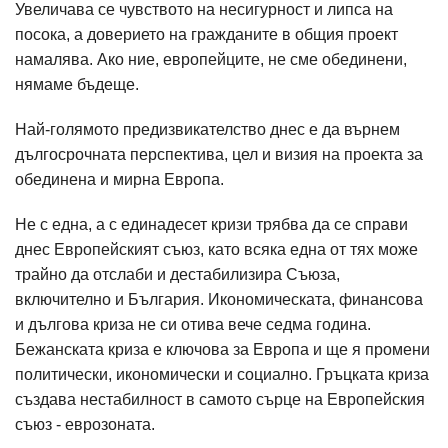
Увеличава се чувството на несигурност и липса на
посока, а доверието на гражданите в общия проект
намалява. Ако ние, европейците, не сме обединени,
нямаме бъдеще.
Най-голямото предизвикателство днес е да върнем
дългосрочната перспектива, цел и визия на проекта за
обединена и мирна Европа.
Не с една, а с единадесет кризи трябва да се справи
днес Европейският съюз, като всяка една от тях може
трайно да отслаби и дестабилизира Съюза,
включително и България. Икономическата, финансова
и дългова криза не си отива вече седма година.
Бежанската криза е ключова за Европа и ще я промени
политически, икономически и социално. Гръцката криза
създава нестабилност в самото сърце на Европейския
съюз - еврозоната.