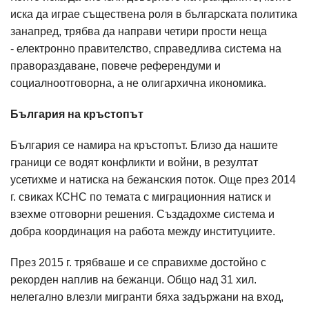
иска да играе съществена роля в българската политика
занапред, трябва да направи четири прости неща
- електронно правителство, справедлива система на
правораздаване, повече референдуми и
социалноотговорна, а не олигархична икономика.
България на кръстопът
България се намира на кръстопът. Близо да нашите
граници се водят конфликти и войни, в резултат
усетихме и натиска на бежанския поток. Още през 2014
г. свиках КСНС по темата с миграционния натиск и
взехме отговорни решения. Създадохме система и
добра координация на работа между институциите.
През 2015 г. трябваше и се справихме достойно с
рекорден наплив на бежанци. Общо над 31 хил.
нелегално влезли мигранти бяха задържани на вход,