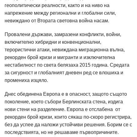
геополитически реалности, както и на ниво на
напрежение между регионални и глобални сили,
невиждано от Втората световна война насам.
Провалени държави, замразени конфликти, войни,
включително хибридни и конвенционални,
терористични атаки, невиждана миграционна вълна,
рекорден брой кризи и мигранти и изключителна
нестабилност по света белязаха 2015 година. Средата
за сигурност и глобалният дневен ред се влошиха и
промениха изцяло.
Днес обединена Европа е в опасност, защото същото
поколение, което събори Берлинската стена, издига
нови стени на разделение. Европа е отслабена от
рекорден брой кризи, които сякаш по-скоро регистрира,
без да успее да наложи устойчиви решения. Борим се с
последствията, но не решаваме първопричините.