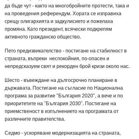
да бъде чут - както на многобройните протести, така и
на проведения референдум. Хората се изправиха
срещу олигархията и задкулисието и пожелаха
промяна. Като президент, всячески подкрепям
активното гражданско общество.
Пето предизвикателство - постигане на стабилност в
страната, въпреки неспокойния, по-опасен и
непредсказуем свят и рекорден брой кризи около нас.
Шесто - въвеждане на дългосрочно планиране в
държавата. Постигане на съгласие по Национална
програма за развитие "България 2020", а вече и по
приоритетите на "България 2030". Постигане на
приемственост в изпълнението на програмата от
различните правителства.
Седмо - ускоряване модернизацията на страната,