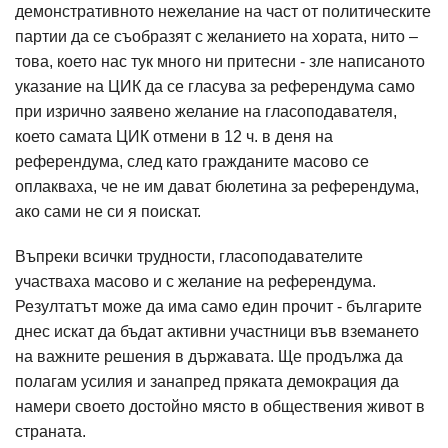
демонстративното нежелание на част от политическите
партии да се съобразят с желанието на хората, нито –
това, което нас тук много ни притесни - зле написаното
указание на ЦИК да се гласува за референдума само
при изрично заявено желание на гласоподавателя,
което самата ЦИК отмени в 12 ч. в деня на
референдума, след като гражданите масово се
оплакваха, че не им дават бюлетина за референдума,
ако сами не си я поискат.
Въпреки всички трудности, гласоподавателите
участваха масово и с желание на референдума.
Резултатът може да има само един прочит - българите
днес искат да бъдат активни участници във вземането
на важните решения в държавата. Ще продължа да
полагам усилия и занапред пряката демокрация да
намери своето достойно място в обществения живот в
страната.