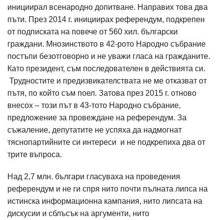
инициирал всенародно допитване. Направих това два
пъти. През 2014 г. инициирах референдум, подкрепен
от подписката на повече от 560 хил. български
граждани. Мнозинството в 42-рото Народно събрание
постъпи безотговорно и не уважи гласа на гражданите.
Като президент, съм последователен в действията си.
Трудностите и предизвикателствата не ме отказват от
пътя, по който съм поел. Затова през 2015 г. отново
внесох – този път в 43-тото Народно събрание,
предложение за провеждане на референдум. За
съжаление, депутатите не успяха да надмогнат
тяснопартийните си интереси и не подкрепиха два от
трите въпроса.
Над 2,7 млн. българи гласуваха на проведения
референдум и не ги спря нито почти пълната липса на
истинска информационна кампания, нито липсата на
дискусии и сблъсък на аргументи, нито