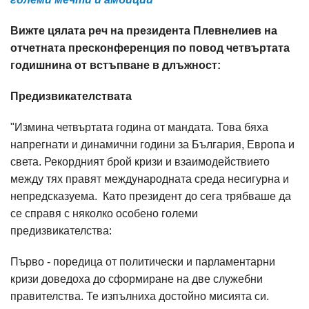
Вижте цялата реч на президента Плевнелиев на
отчетната пресконференция по повод четвъртата
годишнина от встъпване в длъжност:
Предизвикателствата
"Измина четвъртата година от мандата. Това бяха
напрегнати и динамични години за България, Европа и
света. Рекордният брой кризи и взаимодействието
между тях правят международната среда несигурна и
непредсказуема. Като президент до сега трябваше да
се справя с няколко особено големи
предизвикателства:
Първо - поредица от политически и парламентарни
кризи доведоха до сформиране на две служебни
правителства. Те изпълниха достойно мисията си.