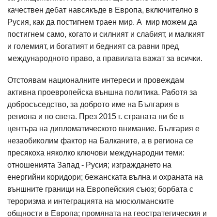
качествен дебат навсякъде в Европа, включително в
Русия, как да постигнем траен мир. А мир можем да
постигнем само, когато и силният и слабият, и малкият
и големият, и богатият и бедният са равни пред
международното право, а правилата важат за всички.
Отстоявам националните интереси и провеждам
активна проевропейска външна политика. Работя за
добросъседство, за доброто име на България в
региона и по света. През 2015 г. страната ни бе в
центъра на дипломатическото внимание. България е
незаобиколим фактор на Балканите, а в региона се
пресякоха няколко ключови международни теми:
отношенията Запад - Русия; изграждането на
енергийни коридори; бежанската вълна и охраната на
външните граници на Европейския съюз; борбата с
тероризма и интеграцията на мюсюлманските
общности в Европа; промяната на геостратегическия и