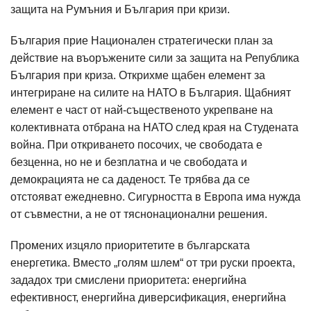
защита на Румъния и България при кризи.
България прие Национален стратегически план за
действие на въоръжените сили за защита на Република
България при криза. Открихме щабен елемент за
интегриране на силите на НАТО в България. Щабният
елемент е част от най-същественото укрепване на
колективната отбрана на НАТО след края на Студената
война. При откриването посочих, че свободата е
безценна, но не и безплатна и че свободата и
демокрацията не са даденост. Те трябва да се
отстояват ежедневно. Сигурността в Европа има нужда
от съвместни, а не от тяснонационални решения.
Промених изцяло приоритетите в българската
енергетика. Вместо „голям шлем“ от три руски проекта,
зададох три смислени приоритета: енергийна
ефективност, енергийна диверсификация, енергийна