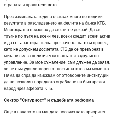
страната и правителството.
През изминалата година очаквах много по-видими
резултати в разследването на фалита на банка КТБ.
Многократно призовах да се стигне докрай. Да се
тръгне по пътя на всеки лев, всеки кредит, всеки актив
и да се гарантира пълна прозрачност на този процес,
като не допуснем досиетата КТБ да се превърнат в
механизъм за политически шантаж и задкулисно
управление. За мое съжаление, съм длъжен да заявя,
че не съм удовлетворен от постигнатото към момента.
Няма да спра да изисквам от отговорните институции
да не позволят поредното ограбване на българския
народ чрез аферата КТБ.
Сектор "Сигурност" и съдебната реформа
Още в началото на мандата посочих като приоритет