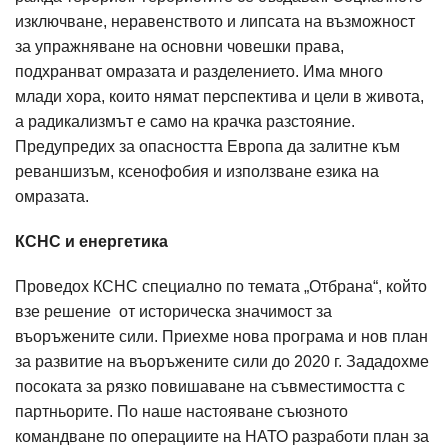
изключване, неравенството и липсата на възможност
за упражняване на основни човешки права,
подхранват омразата и разделението. Има много
млади хора, които нямат перспектива и цели в живота,
а радикализмът е само на крачка разстояние.
Предупредих за опасността Европа да залитне към
реваншизъм, ксенофобия и използване езика на
омразата.
КСНС и енергетика
Проведох КСНС специално по темата „Отбрана“, който
взе решение от историческа значимост за
въоръжените сили. Приехме нова програма и нов план
за развитие на въоръжените сили до 2020 г. Зададохме
посоката за рязко повишаване на съвместимостта с
партньорите. По наше настояване съюзното
командване по операциите на НАТО разработи план за