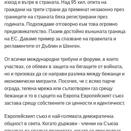
изход и вътре в страната. Над 95 хил. опита на
граждани на трети страни да преминат незаконно през
границите на страната бяха регистрирани през
годината. Подхождаме отговорно към това огромно
предизвикателство. Пазим достойно външната граница
на ЕС. Даваме пример за спазване на правилата и
регламентите от Дъблин и Шенген.
От всички международни трибуни и форуми, в които
участвах, се обявих в защита на бягащите от войната,
но и призовах да се направи разлика между бежанци и
икономически мигранти. Посочих, че с всяко парче
ограда, телена мрежа или сълзотворен газ срещу
бежанци и то в сърцето на Европа Европейският съюз
застава срещу собствените си ценности и идентичност.
Европейският съюз е най-голямата демократична
общност в света. Когато държави - членки на Съюза
отказват да спазват правилата, когато се преследват