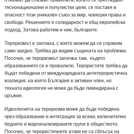
тяснонационални и популистки цели, се поставя в
опасност този уникален съюз за мир, човешки права и
свободи. Решението е солидарност и общ европейски
подход. Затова работим и ние, българите.
Тероризмът е заплаха, с която можем да се справим
само заедно. Трябва да видим същината на проблема.
Посочих, че тероризмът започва там, където
образованието се е провалило. Терористите трябва да
бъдат победени от международната антитерористична
коалиция, на която България е активен член, но
тяхната идеология не може да бъде ликвидирана с
оръжие.
Идеологията на тероризма може да бъде победена
чрез образование и интеграция за всеки, включително
бедните и маргинализираните групи в обществото.
Посочих, че терористичните атаки не са сблъсък на