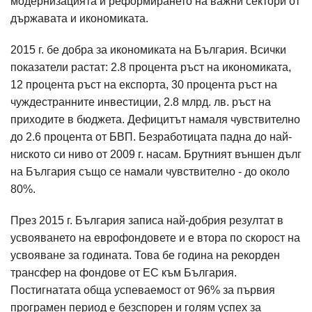
модернизацията и реформирането на важни сектори от
държавата и икономиката.
2015 г. бе добра за икономиката на България. Всички
показатели растат: 2.8 процента ръст на икономиката,
12 процента ръст на експорта, 30 процента ръст на
чуждестранните инвестиции, 2.8 млрд. лв. ръст на
приходите в бюджета. Дефицитът намаля чувствително
до 2.6 процента от БВП. Безработицата падна до най-
ниското си ниво от 2009 г. насам. Брутният външен дълг
на България също се намали чувствително - до около
80%.
През 2015 г. България записа най-добрия резултат в
усвояването на еврофондовете и е втора по скорост на
усвояване за годината. Това бе година на рекорден
трансфер на фондове от ЕС към България.
Постигнатата обща успеваемост от 96% за първия
програмен период е безспорен и голям успех за