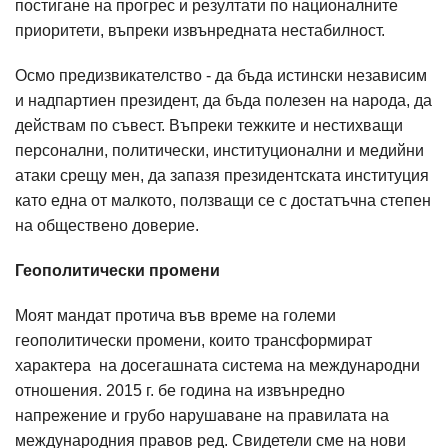
постигане на прогрес и резултати по националните
приоритети, въпреки извънредната нестабилност.
Осмо предизвикателство - да бъда истински независим
и надпартиен президент, да бъда полезен на народа, да
действам по съвест. Въпреки тежките и нестихващи
персонални, политически, институционални и медийни
атаки срещу мен, да запазя президентската институция
като една от малкото, ползващи се с достатъчна степен
на обществено доверие.
Геополитически промени
Моят мандат протича във време на големи
геополитически промени, които трансформират
характера на досегашната система на международни
отношения. 2015 г. бе година на извънредно
напрежение и грубо нарушаване на правилата на
международния правов ред. Свидетели сме на нови