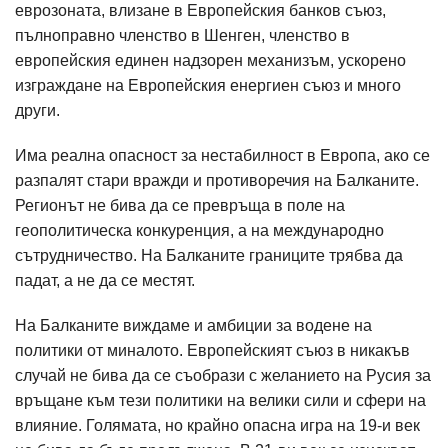
еврозоната, влизане в Европейския банков съюз,
пълноправно членство в Шенген, членство в
европейския единен надзорен механизъм, ускорено
изграждане на Европейския енергиен съюз и много
други.
Има реална опасност за нестабилност в Европа, ако се
разпалят стари вражди и противоречия на Балканите.
Регионът не бива да се превръща в поле на
геополитическа конкуренция, а на международно
сътрудничество. На Балканите границите трябва да
падат, а не да се местят.
На Балканите виждаме и амбиции за водене на
политики от миналото. Европейският съюз в никакъв
случай не бива да се съобрази с желанието на Русия за
връщане към тези политики на велики сили и сфери на
влияние. Голямата, но крайно опасна игра на 19-и век