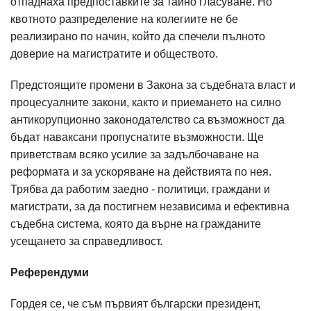
отпаднаха предпоставките за тайно гласуване. Но
квотното разпределение на колегиите не бе
реализирано по начин, който да спечели пълното
доверие на магистратите и обществото.
Предстоящите промени в Закона за съдебната власт и
процесуалните закони, както и приемането на силно
антикорупционно законодателство са възможност да
бъдат наваксани пропуснатите възможности. Ще
приветствам всяко усилие за задълбочаване на
реформата и за ускоряване на действията по нея.
Трябва да работим заедно - политици, граждани и
магистрати, за да постигнем независима и ефективна
съдебна система, която да върне на гражданите
усещането за справедливост.
Референдуми
Гордея се, че съм първият български президент,