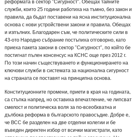
реформата в сектор "Сигурност". Обещах тайните
служби, които 25 години работиха на тъмно, без закон и
правила, да бъдат поставени на ясна институционална
основа с нови устройствени закони и правила. Обещах
и изпълних. Благодарен съм, че политическите сили в
43-ото Народно събрание постъпиха отговорно, като
приеха пакета закони в сектор "Сигурност", по който бе
постигнат пълен консенсус на КСНС още през 2012 г.
По този начин съществуването и функционирането на
ключови служби в системата за национална сигурност
на страната се поставят на принципна основа.
Конституционните промени, приети в края на годината,
са стъпка напред, но оставиха впечатление, че липсват
смелост и политическа воля за по-всеобхватна и
дълбока реформа в българското правосъдие. Добре е,
че ВСС бе разделен на две отделни колегии и бе
въведен директен избор от всички магистрати, като