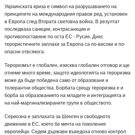
Украинската криза е символ на разрушаването на
принципите на международния правов ред, установен
в Европа след Втората световна война. В резултат
последваха санкции, контрасанкции и
противопоставяне по оста ЕС - Русия. Днес
терористичните заплахи за Европа са по-високи и по-
опасни отвсякога.
Тероризмът е глобален, изисква глобален отговор и ще
отнеме много време, защото идеологията на тероризма
може да бъде победена само от образовани и
толерантни общества. Борбата срещу тероризма е и
борба за образованието на младите и интеграцията и
на най-маргинализираните групи в обществото.
Сериозна е заплахата за Шенген и свободното
движение в ЕС, което бе мечта на поколения
европейци. Седем държави въведоха отново контрол