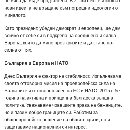
не бива да бъде продължена. В 21-ви век се изискват
нови идеи, а не връщане към погрешни идеологии от
миналото.
Като президент, убеден демократ и европеец, ще дам
всичко от себе си в подкрепа на обединена и силна
Европа, която да мине през кризите и да стане по-
силна от тях.
България в Европа и НАТО
Днес България е фактор на стабилност. Изпълняваме
своята отговорна мисия на проевропейска сила на
Балканите и отговорен член на ЕС и НАТО. 2015 г. бе
година на активна и принципна българска външна
политика. Уважаваме човешките права на бежанците,
но и пазим добре границите си. Работим за
общоевропейско решение на общите кризи, но и
защитаваме националния си интерес.