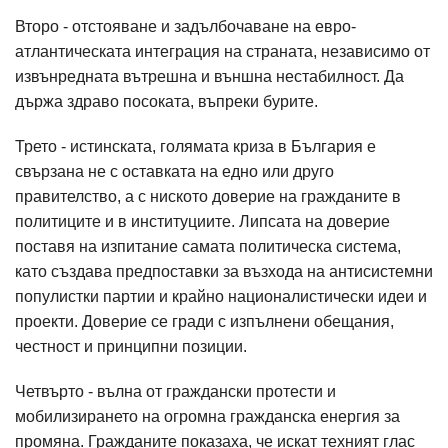
Второ - отстояване и задълбочаване на евро-
атлантическата интеграция на страната, независимо от
извънредната вътрешна и външна нестабилност. Да
държа здраво посоката, въпреки бурите.
Трето - истинската, голямата криза в България е
свързана не с оставката на едно или друго
правителство, а с ниското доверие на гражданите в
политиците и в институциите. Липсата на доверие
поставя на изпитание самата политическа система,
като създава предпоставки за възхода на антисистемни
популистки партии и крайно националистически идеи и
проекти. Доверие се гради с изпълнени обещания,
честност и принципни позиции.
Четвърто - вълна от граждански протести и
мобилизирането на огромна гражданска енергия за
промяна. Гражданите показаха, че искат техният глас