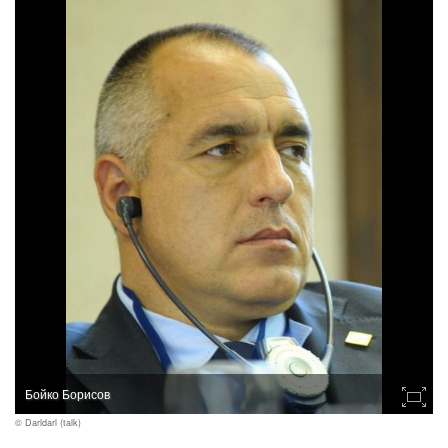
Бойко Борисов
© Darldarl (talk)