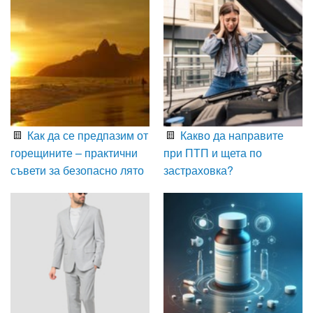
Как да се предпазим от
Какво да направите
горещините – практични
при ПТП и щета по
съвети за безопасно лято
застраховка?