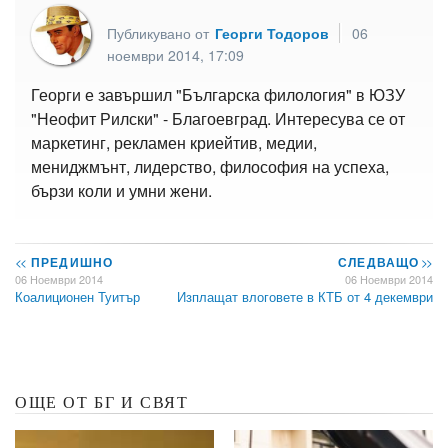
Публикувано от
Георги Тодоров
06
ноември 2014, 17:09
Георги е завършил "Българска филология" в ЮЗУ
"Неофит Рилски" - Благоевград. Интересува се от
маркетинг, рекламен криейтив, медии,
мениджмънт, лидерство, философия на успеха,
бързи коли и умни жени.
<<
ПРЕДИШНО
СЛЕДВАЩО
>>
06 Ноември 2014
06 Ноември 2014
Коалиционен Туитър
Изплащат влоговете в КТБ от 4 декември
ОЩЕ ОТ БГ И СВЯТ