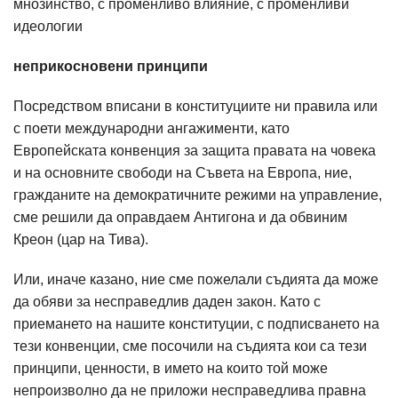
мнозинство, с променливо влияние, с променливи
идеологии
неприкосновени принципи
Посредством вписани в конституциите ни правила или
с поети международни ангажименти, като
Европейската конвенция за защита правата на човека
и на основните свободи на Съвета на Европа, ние,
гражданите на демократичните режими на управление,
сме решили да оправдаем Антигона и да обвиним
Креон (цар на Тива).
Или, иначе казано, ние сме пожелали съдията да може
да обяви за несправедлив даден закон. Като с
приемането на нашите конституции, с подписването на
тези конвенции, сме посочили на съдията кои са тези
принципи, ценности, в името на които той може
непроизволно да не приложи несправедлива правна