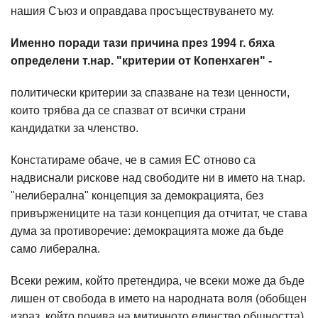
нашия Съюз и оправдава просъществуването му.
Именно поради тази причина през 1994 г. бяха
определени т.нар. "критерии от Копенхаген" -
политически критерии за спазване на тези ценности,
които трябва да се спазват от всички страни
кандидатки за членство.
Констатираме обаче, че в самия ЕС отново са
надвиснали рискове над свободите ни в името на т.нар.
"нелиберална" концепция за демокрацията, без
привържениците на тази концепция да отчитат, че става
дума за противоречие: демокрацията може да бъде
само либерална.
Всеки режим, който претендира, че всеки може да бъде
лишен от свобода в името на народната воля (обобщен
израз, който почива на митичното единство общността),