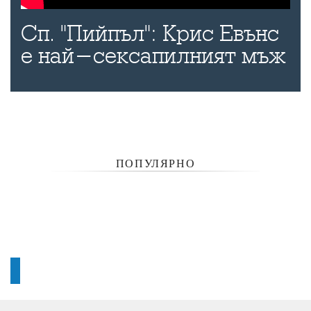
Сп. "Пийпъл": Крис Евънс
е най-сексапилният мъж
ПОПУЛЯРНО