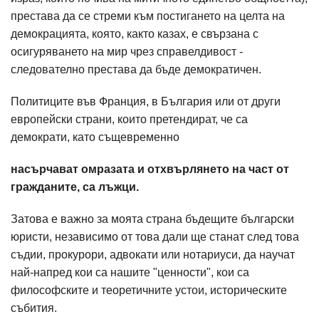
престава да се стреми към постигането на целта на
демокрацията, която, както казах, е свързана с
осигуряването на мир чрез справелдивост -
следователно престава да бъде демократичен.
Политиците във Франция, в България или от други
европейски страни, които претендират, че са
демократи, като същевременно
насърчават омразата и отхвърлянето на част от
гражданите, са лъжци.
Затова е важно за моята страна бъдещите български
юристи, независимо от това дали ще станат след това
съдии, прокурори, адвокати или нотариуси, да научат
най-напред кои са нашите "ценности", кои са
философските и теоретичните устои, историческите
събития.