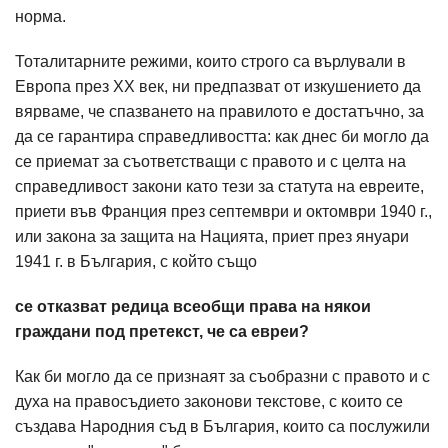
норма.
Тоталитарните режими, които строго са върлували в
Европа през ХХ век, ни предпазват от изкушението да
вярваме, че спазването на правилото е достатъчно, за
да се гарантира справедливостта: как днес би могло да
се приемат за съответстващи с правото и с целта на
справедливост закони като тези за статута на евреите,
приети във Франция през септември и октомври 1940 г.,
или закона за защита на Нацията, приет през януари
1941 г. в България, с който също
се отказват редица всеобщи права на някои
граждани под претекст, че са евреи?
Как би могло да се признаят за съобразни с правото и с
духа на правосъдието законови текстове, с които се
създава Народния съд в България, които са послужили