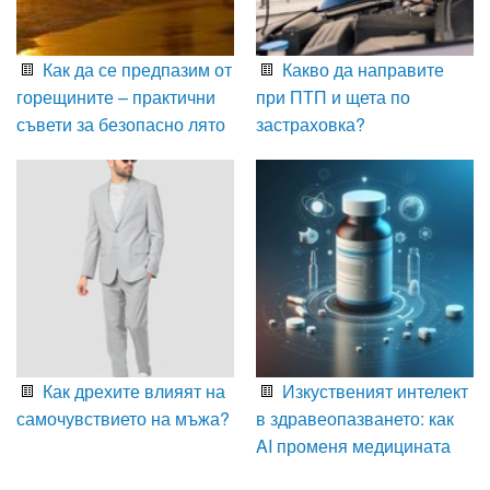
Как да се предпазим от
Какво да направите
горещините – практични
при ПТП и щета по
съвети за безопасно лято
застраховка?
Как дрехите влияят на
Изкуственият интелект
самочувствието на мъжа?
в здравеопазването: как
AI променя медицината