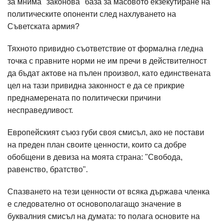
за мнима "законова" база за масовото екзекутиране на
политическите опоненти след нахлуването на
Съветската армия?
Тяхното привидно съответствие от формална гледна
точка с правните норми не им пречи в действителност
да бъдат актове на пълен произвол, като единствената
цел на тази привидна законност е да се прикрие
преднамерената по политически причини
несправедливост.
Европейският съюз губи своя смисъл, ако не постави
на преден план своите ценности, които са добре
обобщени в девиза на моята страна: "Свобода,
равенство, братство".
Спазването на тези ценности от всяка държава членка
е следователно от основополагащо значение в
буквалния смисъл на думата: то полага основите на