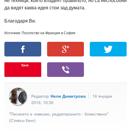
не техници, които владеят правилото, но са неспособни
да видят каква идея стои зад думата.
Благодаря Ви.
Източник: Посолство на Франция в София
Save
Редактор
Нели Димитрова
16 януари
2016, 10:30
"Писането е човешко, редактирането - божествено"
(Стивън Кинг)