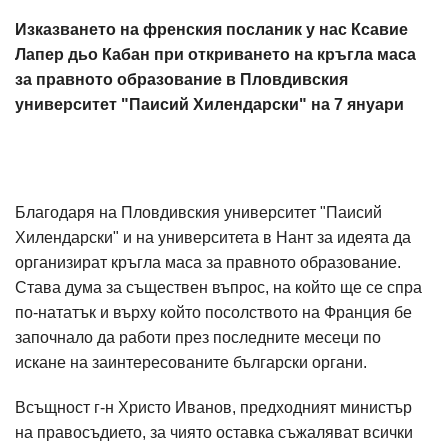
Изказването на френския посланик у нас Ксавие
Лапер дьо Кабан при откриването на кръгла маса
за правното образование в Пловдивския
университет "Паисий Хилендарски" на 7 януари
Благодаря на Пловдивския университет "Паисий
Хилендарски" и на университета в Нант за идеята да
организират кръгла маса за правното образование.
Става дума за съществен въпрос, на който ще се спра
по-нататък и върху който посолството на Франция бе
започнало да работи през последните месеци по
искане на заинтересованите български органи.
Всъщност г-н Христо Иванов, предходният министър
на правосъдието, за чиято оставка съжаляват всички