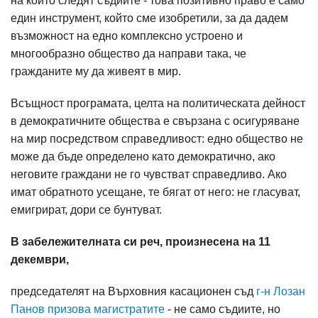
на които следят съдиите - това позитивно право е само
един инструмент, който сме изобретили, за да дадем
възможност на едно комплексно устроено и
многообразно общество да направи така, че
гражданите му да живеят в мир.
Всъщност програмата, целта на политическата дейност
в демократичните общества е свързана с осигуряване
на мир посредством справедливост: едно общество не
може да бъде определено като демократично, ако
неговите граждани не го чувстват справедливо. Ако
имат обратното усещане, те бягат от него: не гласуват,
емигрират, дори се бунтуват.
В забележителната си реч, произнесена на 11
декември,
председателят на Върховния касационен съд
г-н Лозан
Панов призова магистратите
- не само съдиите, но