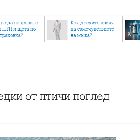
кво да направите
Как дрехите влияят
и ПТП и щета по
на самочувствието
страховка?
на мъжа?
едки от птичи поглед