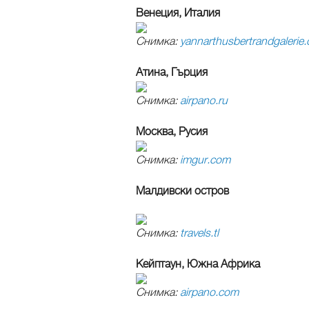
Венеция, Италия
Снимка:
yannarthusbertrandgalerie
Атина, Гърция
Снимка:
airpano.ru
Москва, Русия
Снимка:
imgur.com
Малдивски остров
Снимка:
travels.tl
Кейптаун, Южна Африка
Снимка:
airpano.com