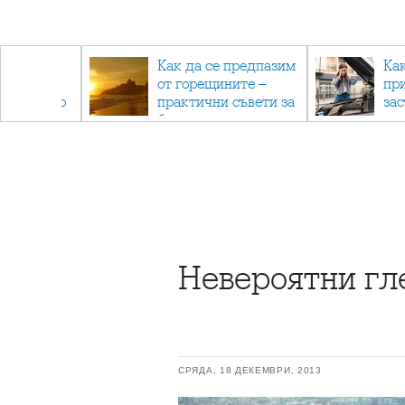
рез
Как да се предпазим
Ка
 - с
от горещините –
пр
ри отново
практични съвети за
за
та
безопасно лято
Невероятни гл
СРЯДА, 18 ДЕКЕМВРИ, 2013