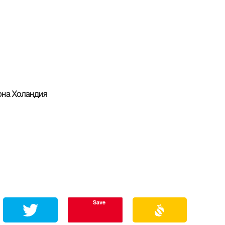
рна Холандия
Save