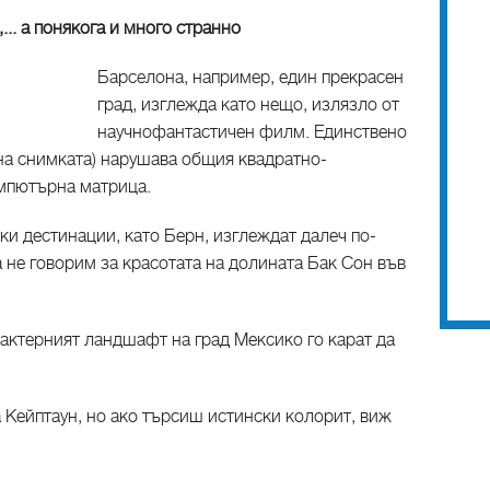
... а понякога и много странно
Барселона, например, един прекрасен
град, изглежда като нещо, излязло от
научнофантастичен филм. Единствено
 на снимката) нарушава общия квадратно-
мпютърна матрица.
ки дестинации, като Берн, изглеждат далеч по-
а не говорим за красотата на долината Бак Сон във
актерният ландшафт на град Мексико го карат да
 Кейптаун, но ако търсиш истински колорит, виж