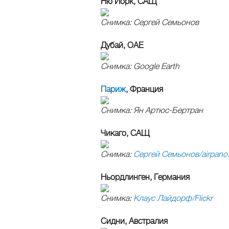
Ню Йорк, САЩ
Снимка: Сергей Семьонов
Дубай, ОАЕ
Снимка: Google Earth
Париж
, Франция
Снимка: Ян Артюс-Бертран
Чикаго, САЩ
Снимка:
Сергей Семьонов/airpano
Ньордлинген, Германия
Снимка:
Клаус Лайдорф/Flickr
Сидни, Австралия