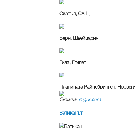
Сиатъл, САЩ
Берн, Швейцария
Гиза, Египет
Планината Райнебринген, Норвег
Снимка:
imgur.com
Ватиканът