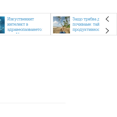
Изкуственият
Защо трябва да си
интелект в
почиваме: тайната на
здравеопазването:
продуктивността,
как AI променя
здравето и добрия
медицината
живот.