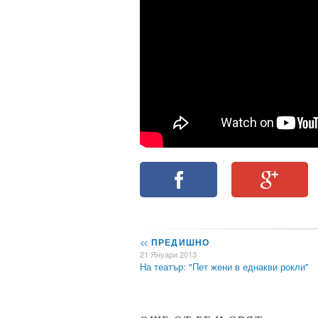
<<
ПРЕДИШНО
21 Януари 2013
На театър: "Пет жени в еднакви рокли"