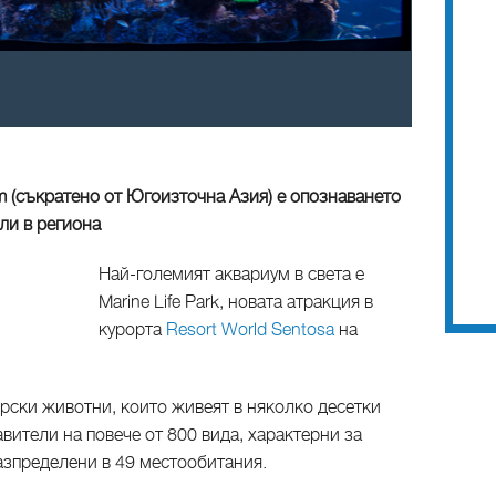
um (съкратено от Югоизточна Азия) е опознаването
ли в региона
Най-големият аквариум в света е
Marine Life Park, новата атракция в
курорта
Resort World Sentosa
на
рски животни, които живеят в няколко десетки
вители на повече от 800 вида, характерни за
разпределени в 49 местообитания.