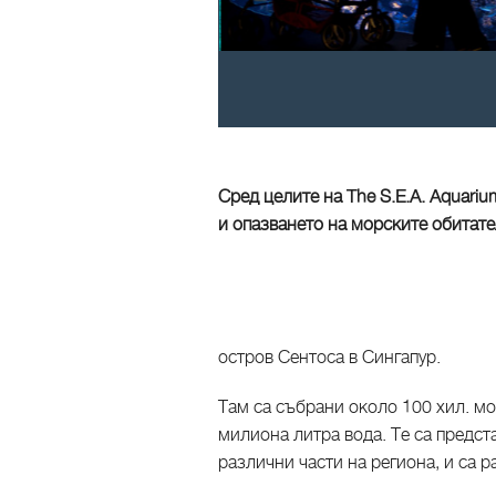
Сред целите на The S.E.A. Aquari
и опазването на морските обитате
остров Сентоса в Сингапур.
Там са събрани около 100 хил. мо
милиона литра вода. Те са предста
различни части на региона, и са 