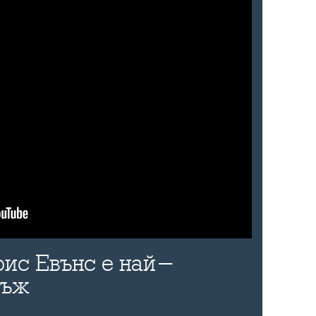
рис Евънс е най-
мъж