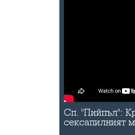
Сп. "Пийпъл": К
сексапилният 