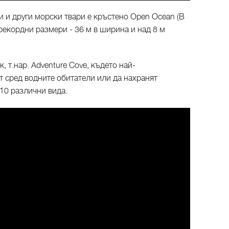
 и други морски твари е кръстено Open Ocean (В
 рекордни размери - 36 м в ширина и над 8 м
, т.нар. Adventure Cove, където най-
т сред водните обитатели или да нахранят
 10 различни вида.