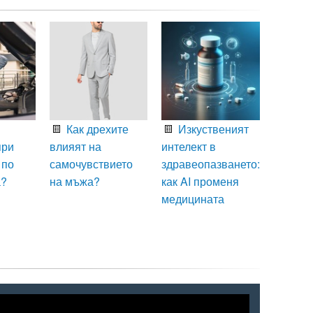
Как дрехите
Изкуственият
при
влияят на
интелект в
 по
самочувствието
здравеопазването:
а?
на мъжа?
как AI променя
медицината