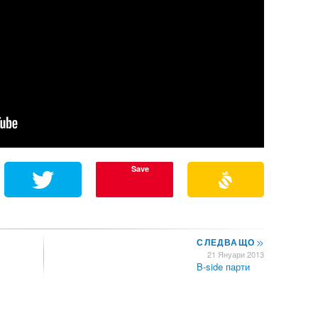
Save
СЛЕДВАЩО
>>
21 Януари 2013
B-side парти