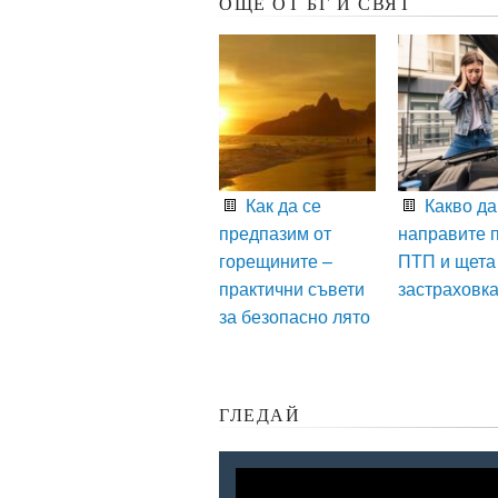
ОЩЕ ОТ БГ И СВЯТ
Как да се
Какво да
предпазим от
направите 
горещините –
ПТП и щета
практични съвети
застраховк
за безопасно лято
ГЛЕДАЙ