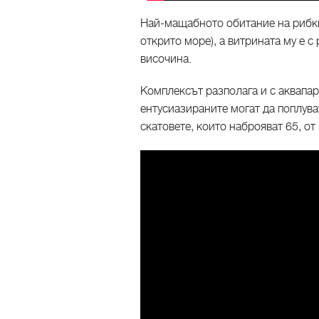
Най-мащабното обитание на рибки
открито море), а витрината му е с
височина.
Комплексът разполага и с аквапарк
ентусиазираните могат да поплува
скатовете, които наброяват 65, от