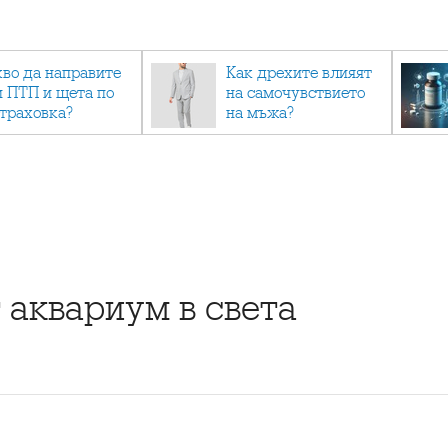
кво да направите
Как дрехите влияят
и ПТП и щета по
на самочувствието
страховка?
на мъжа?
аквариум в света