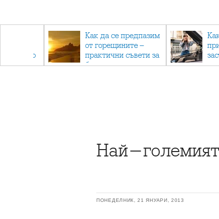
рез
Как да се предпазим
Ка
 - с
от горещините –
пр
ри отново
практични съвети за
за
та
безопасно лято
Най-големият 
ПОНЕДЕЛНИК, 21 ЯНУАРИ, 2013