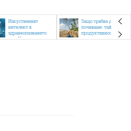
Изкуственият
Защо трябва да си
интелект в
почиваме: тайната на
здравеопазването:
продуктивността,
как AI променя
здравето и добрия
медицината
живот.