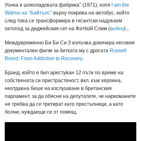
Уонка и шоколадовата фабрика" (1971), изпя
I am the
Walrus на "Бийтълс"
върху покрива на автобус, който
след това се трансформира в гигантски надуваем
октопод за диджейския сет на Фатбой Слим
(
видео
)
...
Междувременно Би Би Си 3 излъчва довечера неговия
документален филм за битката му с дрогата
Russell
Brand: From Addiction to Recovery
.
Бранд, който е бил арестуван 12 пъти по време на
собствената си пристрастеност, вкл. към хероина,
неотдавна беше на изслушване в британския
парламент, за да обясни на депутатите, че наркоманите
не трябва да се третират като престъпници, а като
болни, нуждаещи се от помощ.