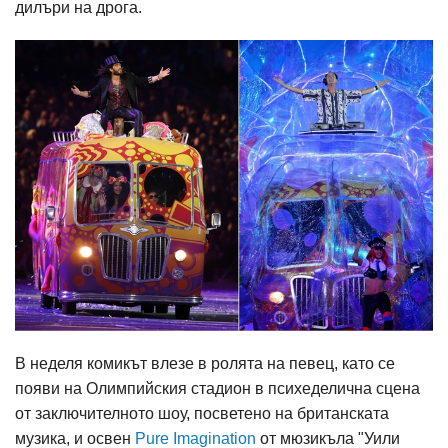
дилъри на дрога.
В неделя комикът влезе в ролята на певец, като се
появи на Олимпийския стадион в психеделична сцена
от заключителното шоу, посветено на британската
музика, и освен
Pure Imagination
от мюзикъла "Уили