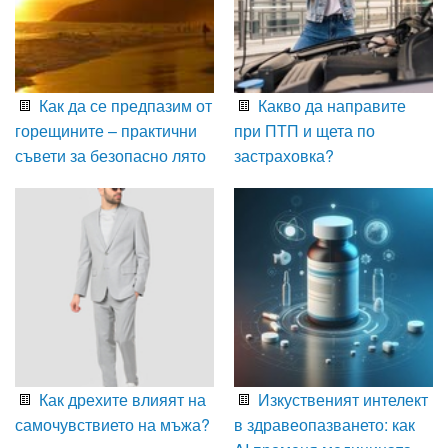
Как да се предпазим от
Какво да направите
горещините – практични
при ПТП и щета по
съвети за безопасно лято
застраховка?
Как дрехите влияят на
Изкуственият интелект
самочувствието на мъжа?
в здравеопазването: как