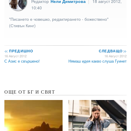
Редактор
Нели Димитрова
18 август 2012,
10:40
"Писането е човешко, редактирането - божествено"
(Стивън Кинг)
<<
ПРЕДИШНО
СЛЕДВАЩО
>>
16 Август 2012
16 Август 2012
С Азис е свършено!
Нямаш идея какво слуша Гуинет
ОЩЕ ОТ БГ И СВЯТ