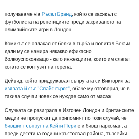
получаваме via
Ръсел Бранд
, който се засякъл с
футболиста на репетициите преди закриването на
олимпийските игри в Лондон.
Комикът се оплакал от болки в гърба и попитал Бекъм
дали му се намира някакво ефикасно
болкоуспокояващо - като инжекциите, които им слагат,
когато се контузят на терена.
Дейвид, който придружавал съпругата си Виктория за
изявата й със "Спайс гърлс"
, обаче му отговорил, че в
такива случаи човек се нуждае само от масаж.
Случката се разиграла в Източен Лондон и британските
медии не пропускат да припомнят по този случай, че
бившият съпруг на Кейти Пери
е и бивш наркоман, а
преди десетина години кръстосвал района, търсейки