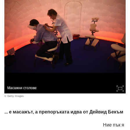
Масажни столове
© Getty Images
... е масажът, а препоръката идва от Дейвид Бекъм
Ние пък я