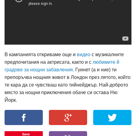
В кампанията откриваме още и
видео
с музикалните
предпочитания на актрисата, както и с
любимите й
градове за нощни забавления.
Гуинет (а и ние) ти
препоръчва нощния живот в Лондон през лятото, който
те кара да се чувстваш като тийнейджър. Най-доброто
място за нощни приключения обаче си остава Ню
Йорк.
Save