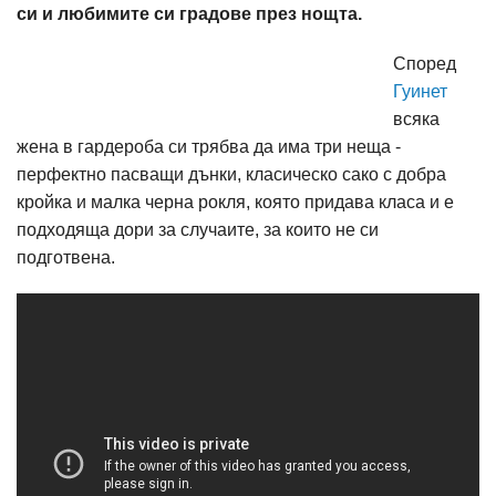
си и любимите си градове през нощта.
Според
Гуинет
всяка
жена в гардероба си трябва да има три неща -
перфектно пасващи дънки, класическо сако с добра
кройка и малка черна рокля, която придава класа и е
подходяща дори за случаите, за които не си
подготвена.