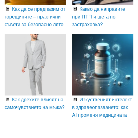
Как да се предпазим от
Какво да направите
горещините – практични
при ПТП и щета по
съвети за безопасно лято
застраховка?
Как дрехите влияят на
Изкуственият интелект
самочувствието на мъжа?
в здравеопазването: как
AI променя медицината