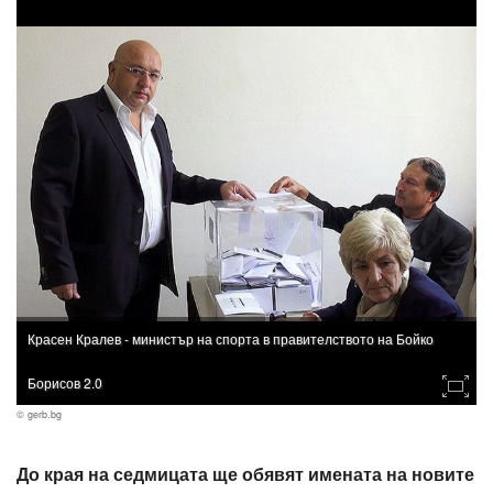
Красен Кралев - министър на спорта в правителството на Бойко
Борисов 2.0
© gerb.bg
До края на седмицата ще обявят имената на новите