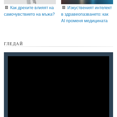
Как дрехите влияят на
Изкуственият интелект
самочувствието на мъжа?
в здравеопазването: как
AI променя медицината
ГЛЕДАЙ