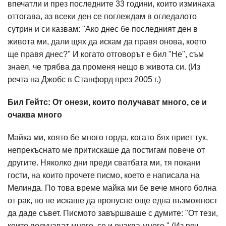
впечатли и през последните 33 години, които изминаха
оттогава, аз всеки ден се поглеждам в огледалото
сутрин и си казвам: "Ако днес бе последният ден в
живота ми, дали щях да искам да правя онова, което
ще правя днес?" И когато отговорът е бил "Не", съм
знаел, че трябва да променя нещо в живота си. (Из
речта на Джобс в Станфорд през 2005 г.)
Бил Гейтс: От онези, които получават много, се и
очаква много
Майка ми, която бе много горда, когато бях приет тук,
непрекъснато ме притискаше да постигам повече от
другите. Няколко дни преди сватбата ми, тя покани
гости, на които прочете писмо, което е написала на
Мелинда. По това време майка ми бе вече много болна
от рак, но не искаше да пропусне още една възможност
да даде съвет. Писмото завършваше с думите: "От тези,
които получават много, се и очаква много." (Из реч,