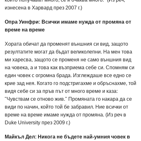
изнесена в Харвард през 2007 г.)
Опра Уинфри: Всички имаме нужда от промяна от
време на време
Хората обичат да променят външния си вид, защото
резултатите могат да бъдат великолепни. На мен това
ми харесва, защото се променя не само външния вид
на човека, а и това как възприема себе си. Спомням си
един човек с огромна брада. Изглеждаше все едно се
крие зад нея. Когато го подстригахме и обръснахме, той
видя себе си за пръв път от много време и каза:
"Чувствам се отново жив." Промяната го накара да се
види по начин, който той бе забравил. Ние всички от
време на време имаме нужда от промяна. (Из реч в
Duke University през 2009 г.)
Майкъл Дел: Никога не бъдете най-умния човек в