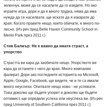
зеленчук, може да се насилите да го изядете. Но ако
играете игра, дори и да е много трудна, няма да има
нужда да се насилвате, ще искате да я изкарате до
края. Когато правите нещо, което обичате, е много по-
лесно. (Из реч пред Belle Haven Community School in
Menlo Park през 2011 г.)
Стив Балмър: Не е важно да имате страст, а
упорство
Страстта ви кара да заобичате нещо. Упорството ви
кара да останете с него до края. Много компании
фалират. Дори ако погледнете историята на Microsoft,
Apple, Google, Facebook, ще видите, че и те са имали
много неуспехи. Опитвате нещо ново - не успявате.
Това доколко ще бъдете упорит и доколко ще бъдете
оптимист, ще определи успеха или неуспеха ви. (Из реч
пред University of Southern California през 2011 г.)