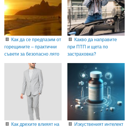
Как да се предпазим от
Какво да направите
горещините – практични
при ПТП и щета по
съвети за безопасно лято
застраховка?
Как дрехите влияят на
Изкуственият интелект