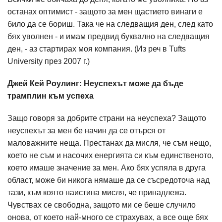
останах оптимист - защото за мен щастието винаги е
било да се бориш. Така че на следващия ден, след като
бях уволнен - и имам предвид буквално на следващия
ден, - аз стартирах моя компания. (Из реч в Tufts
University през 2007 г.)
Джей Кей Роулинг: Неуспехът може да бъде
трамплин към успеха
Защо говоря за добрите страни на неуспеха? Защото
неуспехът за мен бе начин да се отърся от
маловажните неща. Престанах да мисля, че съм нещо,
което не съм и насочих енергията си към единственото,
което имаше значение за мен. Ако бях успяла в друга
област, може би никога нямаше да се съсредоточа над
тази, към която наистина мисля, че принадлежа.
Чувствах се свободна, защото ми се беше случило
онова, от което най-много се страхувах, а все още бях