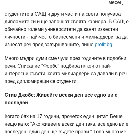
месец
студентите в САЩ и други части на света получават
дипломите си и ще започнат своята кариера. В САЩ е
обичайно големи университети да канят известни
личности - най-често бизнесмени и милиардери, за да
изнесат реч пред завършващите, пише
profit.bg
.
Много мъдри думи сме чули през годините в подобни
речи. Списание "Форбс" подбира някои от най-
интересни съвети, които милиардери са давали в реч
пред дипломиращи се студенти:
Стив Джобс: Живейте всеки ден все едно ви е
последен
Когато бях на 17 години, прочетох един цитат. Беше
нещо като: "Ако живеете всеки ден така, все едно ви е
последен, един ден ще бъдете прави." Това много ме