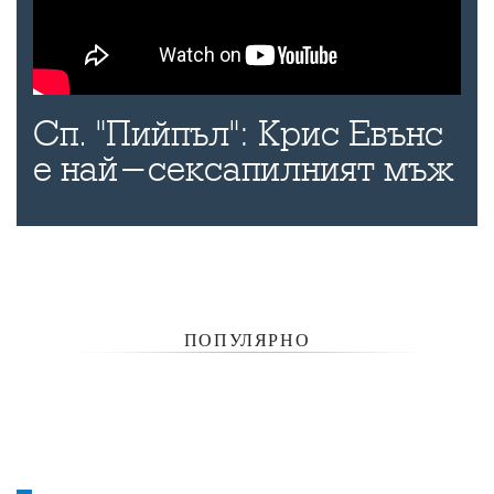
Сп. "Пийпъл": Крис Евънс
е най-сексапилният мъж
ПОПУЛЯРНО