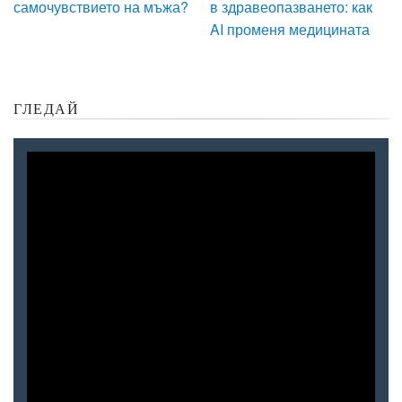
самочувствието на мъжа?
в здравеопазването: как
AI променя медицината
ГЛЕДАЙ