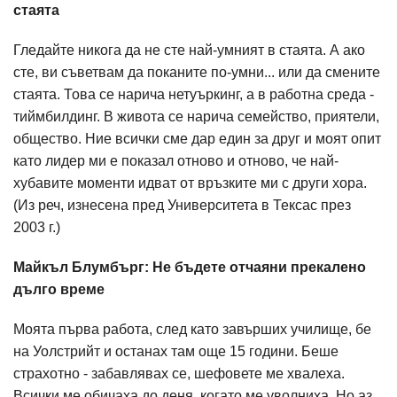
стаята
Гледайте никога да не сте най-умният в стаята. А ако
сте, ви съветвам да поканите по-умни... или да смените
стаята. Това се нарича нетуъркинг, а в работна среда -
тиймбилдинг. В живота се нарича семейство, приятели,
общество. Ние всички сме дар един за друг и моят опит
като лидер ми е показал отново и отново, че най-
хубавите моменти идват от връзките ми с други хора.
(Из реч, изнесена пред Университета в Тексас през
2003 г.)
Майкъл Блумбърг: Не бъдете отчаяни прекалено
дълго време
Моята първа работа, след като завърших училище, бе
на Уолстрийт и останах там още 15 години. Беше
страхотно - забавлявах се, шефовете ме хвалеха.
Всички ме обичаха до деня, когато ме уволниха. Но аз