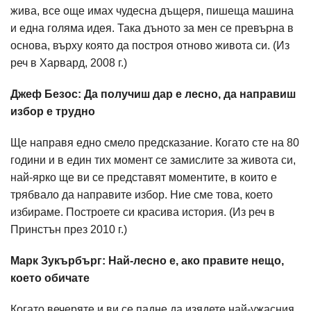
жива, все още имах чудесна дъщеря, пишеща машина
и една голяма идея. Така дъното за мен се превърна в
основа, върху която да построя отново живота си. (Из
реч в Харвард, 2008 г.)
Джеф Безос: Да получиш дар е лесно, да направиш
избор е трудно
Ще направя едно смело предсказание. Когато сте на 80
години и в един тих момент се замислите за живота си,
най-ярко ще ви се представят моментите, в които е
трябвало да направите избор. Ние сме това, което
избираме. Построете си красива история. (Из реч в
Принстън през 2010 г.)
Марк Зукърбърг: Най-лесно е, ако правите нещо,
което обичате
Когато вечеряте и ви се падне да изядете най-ужасния