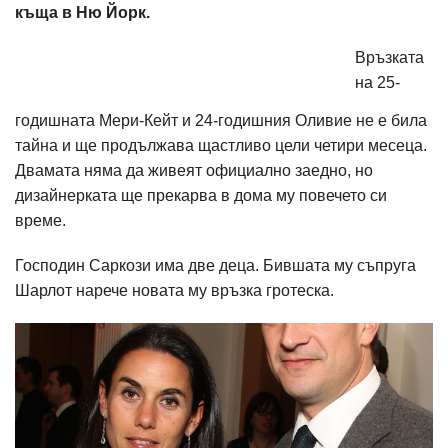
къща в Ню Йорк.
Връзката
на 25-
годишната Мери-Кейт и 24-годишния Оливие не е била
тайна и ще продължава щастливо цели четири месеца.
Двамата няма да живеят официално заедно, но
дизайнерката ще прекарва в дома му повечето си
време.
Господин Саркози има две деца. Бившата му съпруга
Шарлот нарече новата му връзка гротеска.