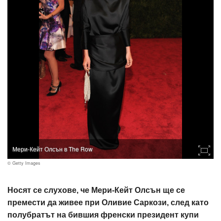
Мери-Кейт Олсън в The Row
© Getty Images
Носят се слухове, че Мери-Кейт Олсън ще се
премести да живее при Оливие Саркози, след като
полубратът на бившия френски президент купи