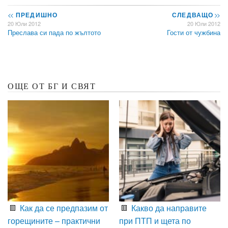
<<
ПРЕДИШНО
СЛЕДВАЩО
>>
20 Юли 2012
20 Юли 2012
Преслава си пада по жълтото
Гости от чужбина
ОЩЕ ОТ БГ И СВЯТ
Как да се предпазим от
Какво да направите
горещините – практични
при ПТП и щета по