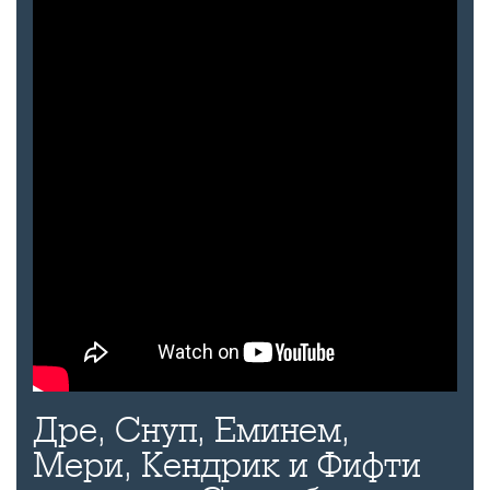
Дре, Снуп, Еминем,
Мери, Кендрик и Фифти