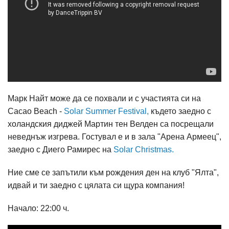
Марк Найт може да се похвали и с участията си на
Cacao Beach -
Solar Summer Festival,
където заедно с
холандския диджей Мартин тен Велден са посрещали
неведнъж изгрева. Гостувал е и в зала "Арена Армеец",
заедно с Диего Рамирес на
Solar Christmas.
Ние сме се запътили към рождения ден на клуб "Ялта",
идвай и ти заедно с цялата си щура компания!
Начало: 22:00 ч.