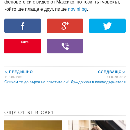
феновете си с видео от Максико, но този път човекът,
който ще плаща е друг
, пише
novini.bg
.
Save
<<
ПРЕДИШНО
СЛЕДВАЩО
>>
11 Юли 2012
11 Юли 2012
Обичам те до върха на пръстите си!
Дъждобран в ключодържателя
ОЩЕ ОТ БГ И СВЯТ