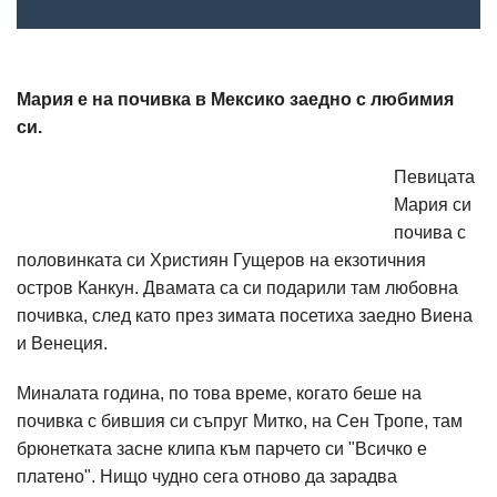
Мария е на почивка в Мексико заедно с любимия
си.
Певицата
Мария си
почива с
половинката си Християн Гущеров на екзотичния
остров Канкун. Двамата са си подарили там любовна
почивка, след като през зимата посетиха заедно Виена
и Венеция.
Миналата година, по това време, когато беше на
почивка с бившия си съпруг Митко, на Сен Тропе, там
брюнетката засне клипа към парчето си "Всичко е
платено". Нищо чудно сега отново да зарадва