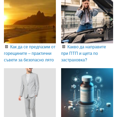
Как да се предпазим от
Какво да направите
горещините – практични
при ПТП и щета по
съвети за безопасно лято
застраховка?