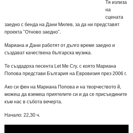
Тя излиза
на
сцената
заедно с бенда на
Дани Милев, за да ни представят
проекта "Отново заедно".
Мариана и Дани работят от дълго време заедно и
създават качествена българска музика.
Те създадоха песента
Let Me Cry, с която
Мариана
Попова представи България на Евровизия през 2006 г.
Ако си фен на Мариана Попова и на творчеството й,
можеш да вземеш приятелите си и да се присъедините
към нас в събота вечерта.
Начало: 22,30 ч.