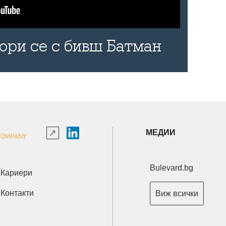
бори се с бивш Батман
МЕДИИ
Bulevard.bg
Кариери
Контакти
Виж всички