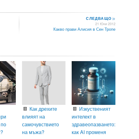
СЛЕДВАЩО
>>
21 Юни 2012
Какво прави Алисия в Сен Тропе
Как дрехите
Изкуственият
при
влияят на
интелект в
 по
самочувствието
здравеопазването:
а?
на мъжа?
как AI променя