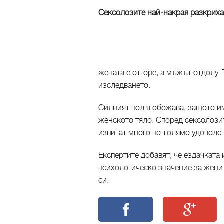
Сексолозите най-накрая разкриха
жената е отгоре, а мъжът отдолу.
изследването.
Силният пол я обожава, защото им
женското тяло. Според сексолозит
изпитат много по-голямо удоволс
Експертите добавят, че ездачката
психологическо значение за жени
си.