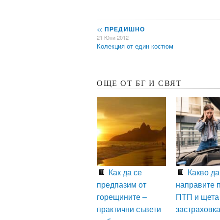
<<
ПРЕДИШНО
21 Юни 2012
Колекция от един костюм
ОЩЕ ОТ БГ И СВЯТ
Как да се
Какво да
предпазим от
направите 
горещините –
ПТП и щета
практични съвети
застраховк