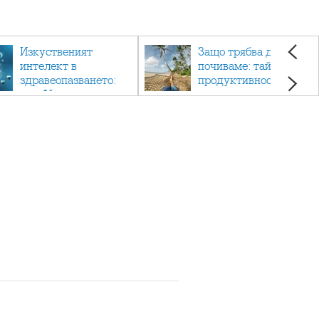
Изкуственият
Защо трябва да си
интелект в
почиваме: тайната на
здравеопазването:
продуктивността,
как AI променя
здравето и добрия
медицината
живот.