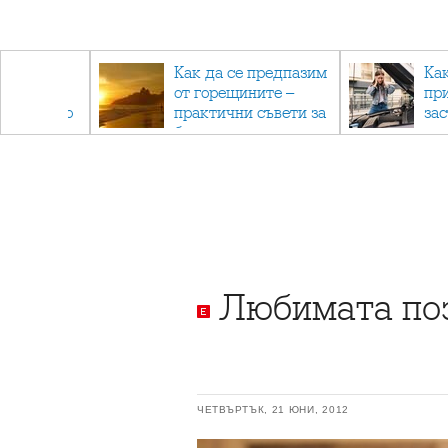
рез
Как да се предпазим
Ка
 - с
от горещините –
пр
ри отново
практични съвети за
за
та
безопасно лято
Любимата поз
ЧЕТВЪРТЪК, 21 ЮНИ, 2012