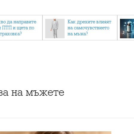
кво да направите
Как дрехите влияят
и ПТП и щета по
на самочувствието
страховка?
на мъжа?
а на мъжете