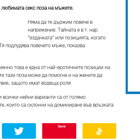
 любимата секс поза на мъжете.
Няма да те държим повече в
напрежение. Тайната е в т. нар.
"ездачката" или позицията, когато
 Тя подлудява повечето мъже, показва
енно това е една от най-еротичните позиции на
е тази поза може да помогне и на жените да
твие, защото имат водеща роля.
 и всички нейни варианти са от голямо
те, които са склонни на доминиране във връзката
Save