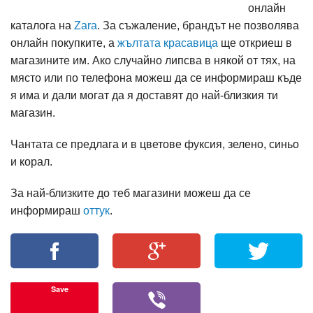
онлайн
каталога на
Zara
. За съжаление, брандът не позволява
онлайн покупките, а
жълтата красавица
ще откриеш в
магазините им. Ако случайно липсва в някой от тях, на
място или по телефона можеш да се информираш къде
я има и дали могат да я доставят до най-близкия ти
магазин.
Чантата се предлага и в цветове фуксия, зелено, синьо
и корал.
За най-близките до теб магазини можеш да се
информираш
оттук
.
Save