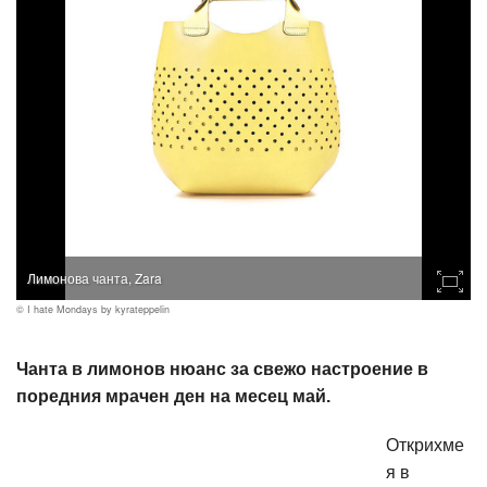
Лимонова чанта, Zara
© I hate Mondays by kyrateppelin
Чанта в лимонов нюанс за свежо настроение в
поредния мрачен ден на месец май.
Открихме
я в