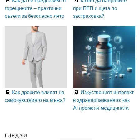
Как да се предпазим от
Какво да направите
горещините – практични
при ПТП и щета по
съвети за безопасно лято
застраховка?
Как дрехите влияят на
Изкуственият интелект
самочувствието на мъжа?
в здравеопазването: как
AI променя медицината
ГЛЕДАЙ