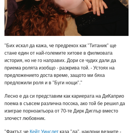
"Бих искал да кажа, че предрекох как "Титаник" ще
стане един от най-големите хитове в филмовата
история, но не го направих. Дори се чудих дали да
приема ролята изобщо - разкрива той. - Устоях на
предложението доста време, защото ми бяха
предложили роля и в "Буги нощи"."
Лесно е да си представим как кариерата на ДиКаприо
поема в съвсем различна посока, ако той бе решил да
изиграе порноактьора от 70-те Дирк Диглър вместо
злочест любовник.
"Фактът, че
Кейт Уинслет
каза "да", наклони везните -