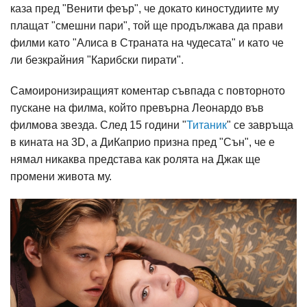
каза пред "Венити феър", че докато киностудиите му
плащат "смешни пари", той ще продължава да прави
филми като "Алиса в Страната на чудесата" и като че
ли безкрайния "Карибски пирати".
Самоиронизиращият коментар съвпада с повторното
пускане на филма, който превърна Леонардо във
филмова звезда. След 15 години "
Титаник
" се завръща
в кината на 3D, а ДиКаприо призна пред "Сън", че е
нямал никаква представа как ролята на Джак ще
промени живота му.