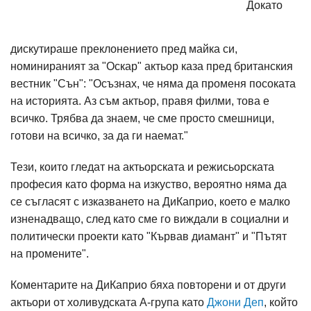
Докато
дискутираше преклонението пред майка си,
номинираният за "Оскар" актьор каза пред британския
вестник "Сън": "Осъзнах, че няма да променя посоката
на историята. Аз съм актьор, правя филми, това е
всичко. Трябва да знаем, че сме просто смешници,
готови на всичко, за да ги наемат."
Тези, които гледат на актьорската и режисьорската
професия като форма на изкуство, вероятно няма да
се съгласят с изказването на ДиКаприо, което е малко
изненадващо, след като сме го виждали в социални и
политически проекти като "Кървав диамант" и "Пътят
на промените".
Коментарите на ДиКаприо бяха повторени и от други
актьори от холивудската А-група като
Джони Деп
, който