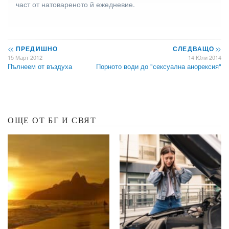
част от натовареното й ежедневие.
<<
ПРЕДИШНО
СЛЕДВАЩО
>>
15 Март 2012
14 Юли 2014
Пълнеем от въздуха
Порното води до "сексуална анорексия"
ОЩЕ ОТ БГ И СВЯТ