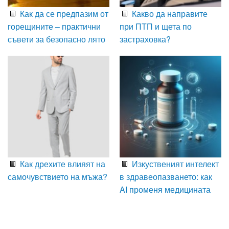
Как да се предпазим от
Какво да направите
горещините – практични
при ПТП и щета по
съвети за безопасно лято
застраховка?
Как дрехите влияят на
Изкуственият интелект
самочувствието на мъжа?
в здравеопазването: как
AI променя медицината