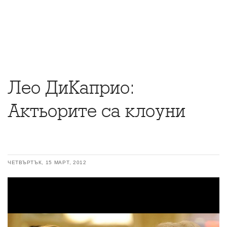
Лео ДиКаприо:
Актьорите са клоуни
ЧЕТВЪРТЪК, 15 МАРТ, 2012