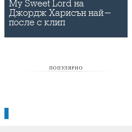
My Sweet Lord на
Джордж Харисън най-
после с клип
ПОПУЛЯРНО