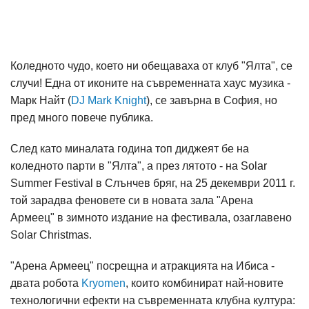
Коледното чудо, което ни обещаваха от клуб "Ялта", се
случи! Една от иконите на съвременната хаус музика -
Марк Найт (
DJ Mark Knight
), се завърна в София, но
пред много повече публика.
След като миналата година топ диджеят бе на
коледното парти в "Ялта", а през лятото - на Solar
Summer Festival в Слънчев бряг, на 25 декември 2011 г.
той зарадва феновете си в новата зала "Арена
Армеец" в зимното издание на фестивала, озаглавено
Solar Christmas.
"Арена Армеец" посрещна и атракцията на Ибиса -
двата робота
Kryomen
, които комбинират най-новите
технологични ефекти на съвременната клубна култура: