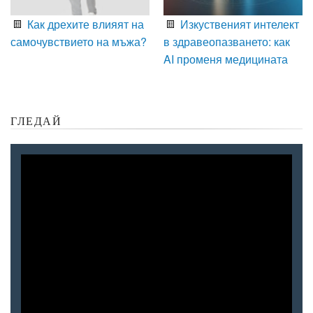
Как дрехите влияят на
Изкуственият интелект
самочувствието на мъжа?
в здравеопазването: как
AI променя медицината
ГЛЕДАЙ