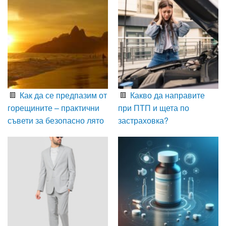
Как да се предпазим от
Какво да направите
горещините – практични
при ПТП и щета по
съвети за безопасно лято
застраховка?