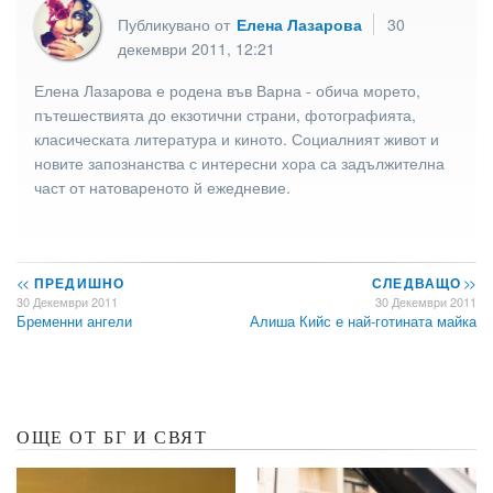
Публикувано от
Елена Лазарова
30
декември 2011, 12:21
Елена Лазарова е родена във Варна - обича морето,
пътешествията до екзотични страни, фотографията,
класическата литература и киното. Социалният живот и
новите запознанства с интересни хора са задължителна
част от натовареното й ежедневие.
<<
ПРЕДИШНО
СЛЕДВАЩО
>>
30 Декември 2011
30 Декември 2011
Бременни ангели
Алиша Кийс е най-готината майка
ОЩЕ ОТ БГ И СВЯТ