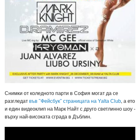
Снимки от коледното парти в София могат да се
разгледат
във "Фейсбук" страницата на Yalta Club
, а ето
и един видеоклип на Марк Найт с друго светлинно шоу -
върху най-високата сграда в Дъблин.