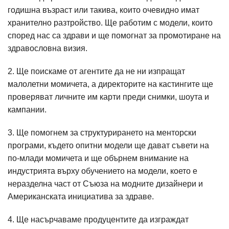
годишна възраст или такива, които очевидно имат
хранително разтройство. Ще работим с модели, които
според нас са здрави и ще помогнат за промотиране на
здравословна визия.
2. Ще поискаме от агентите да не ни изпращат
малолетни момичета, а директорите на кастингите ще
проверяват личните им карти преди снимки, шоута и
кампании.
3. Ще помогнем за структурирането на менторски
програми, където опитни модели ще дават съвети на
по-млади момичета и ще обърнем внимание на
индустрията върху обучението на модели, което е
неразделна част от Съюза на модните дизайнери и
Американската инициатива за здраве.
4. Ще насърчаваме продуцентите да изграждат