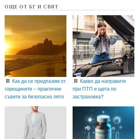
ОЩЕ ОТ БГ И СВЯТ
Как да се предпазим от
Какво да направите
горещините – практични
при ПТП и щета по
съвети за безопасно лято
застраховка?