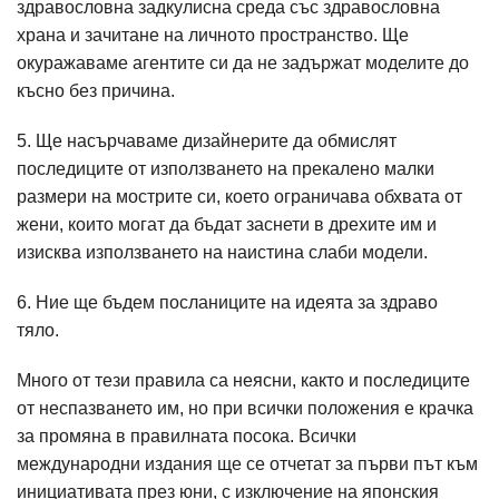
здравословна задкулисна среда със здравословна
храна и зачитане на личното пространство. Ще
окуражаваме агентите си да не задържат моделите до
късно без причина.
5. Ще насърчаваме дизайнерите да обмислят
последиците от използването на прекалено малки
размери на мострите си, което ограничава обхвата от
жени, които могат да бъдат заснети в дрехите им и
изисква използването на наистина слаби модели.
6. Ние ще бъдем посланиците на идеята за здраво
тяло.
Много от тези правила са неясни, както и последиците
от неспазването им, но при всички положения е крачка
за промяна в правилната посока. Всички
международни издания ще се отчетат за първи път към
инициативата през юни, с изключение на японския