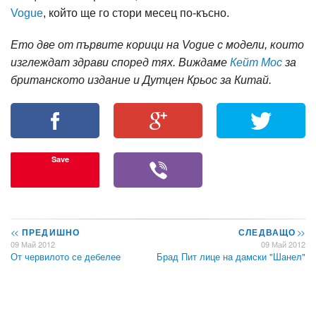
Vogue
, който ще го стори месец по-късно.
Ето две от първите корици на Vogue с модели, които
изглеждат здрави според тях. Виждаме
Кейт Мос
за
британското издание и Дутцен Крьос за Китай.
Save
<<
ПРЕДИШНО
СЛЕДВАЩО
>>
09 Май 2012
09 Май 2012
От червилото се дебелее
Брад Пит лице на дамски "Шанел"