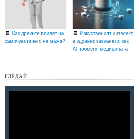
Как дрехите влияят на
Изкуственият интелект
самочувствието на мъжа?
в здравеопазването: как
AI променя медицината
ГЛЕДАЙ