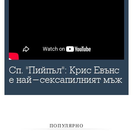
Сп. "Пийпъл": Крис Евънс
е най-сексапилният мъж
ПОПУЛЯРНО