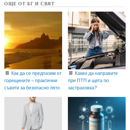
ОЩЕ ОТ БГ И СВЯТ
Как да се предпазим от
Какво да направите
горещините – практични
при ПТП и щета по
съвети за безопасно лято
застраховка?