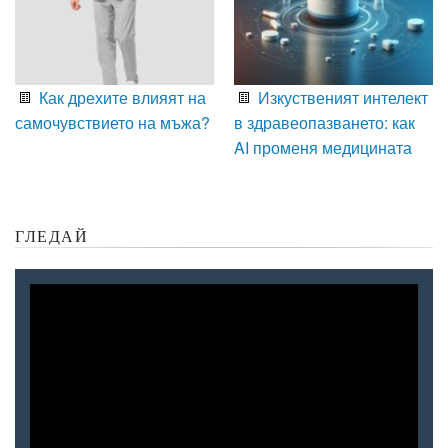
Как дрехите влияят на
Изкуственият интелект
самочувствието на мъжа?
в здравеопазването: как
AI променя медицината
ГЛЕДАЙ