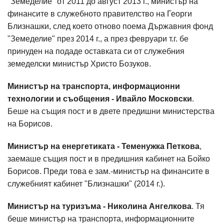
"Земеделие" от 2011 до август 2013 г., министър на
финансите в служебното правителство на Георги
Близнашки, след което отново поема Държавния фонд
"Земеделие" през 2014 г., а през февруари т.г. бе
принуден на подаде оставката си от служебния
земеделски министър Христо Бозуков.
Министър на транспорта, информационни
технологии и съобщения - Ивайло Московски
.
Беше на същия пост и в двете предишни министерства
на Борисов.
Министър на енергетиката - Теменужка Петкова
,
заемаше същия пост и в предишния кабинет на Бойко
Борисов. Преди това е зам.-министър на финансите в
служебният кабинет "Близнашки" (2014 г.).
Министър на туризъма - Николина Ангелкова
. Тя
беше министър на транспорта, информационните