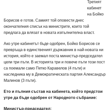
Третият
кабинет
на Бойко
Борисов е готов. Самият той оповести днес
окончателния списък на министрите, които той
предлага да влязат в новата изпълнителна власт.
Ако утре кабинетът бъде одобрен, Бойко Борисов се
превръща в единственият държавник в най-новата ни
история, който е заемал поста министър-председател
цели три пъти. В историята три и повече пъти този пост
са поемали само Петко Каравелов (4 пъти) и
наследника му в Демократическата партия Александър
Малинов (3 пъти).
Ето и пълния състав на кабинета, който предстои
утре да бъде одобрен от Народното събрание:
Министър-председател: