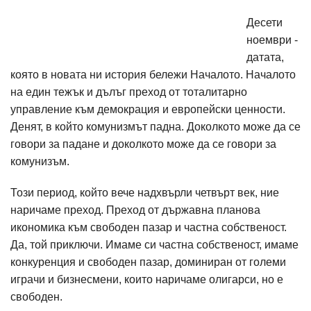
Десети
ноември -
датата,
която в новата ни история бележи Началото. Началото
на един тежък и дълъг преход от тоталитарно
управление към демокрация и европейски ценности.
Денят, в който комунизмът падна. Доколкото може да се
говори за падане и доколкото може да се говори за
комунизъм.
Този период, който вече надхвърли четвърт век, ние
наричаме преход. Преход от държавна планова
икономика към свободен пазар и частна собственост.
Да, той приключи. Имаме си частна собственост, имаме
конкуренция и свободен пазар, доминиран от големи
играчи и бизнесмени, които наричаме олигарси, но е
свободен.