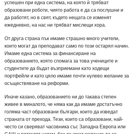
успешен при една система, на която ѝ трябват
образовани роботи, чиято работа е да са послушни и
да работят, но в свят, където нещата се изменят
ежедневно, на нас ни трябват мислещи хора.
От друга страна пък имаме страшно много учители,
които могат да преподават само по този остарял начин.
Имаме една система за финансиране на
образованието, която спомага за това учениците и
студентите да бъдат възприемани като ходещи
портфейли и като цяло имаме почти нулево желание за
осъществяване на реформи.
Иначе казано, образованието ни до такава степен
живее в миналото, че няма как да имаме достатъчно
голяма част образовани българи, които да изведат
страната от прехода. Тези, които са образовани, най-
често си сверяват часовника със Западна Европа или