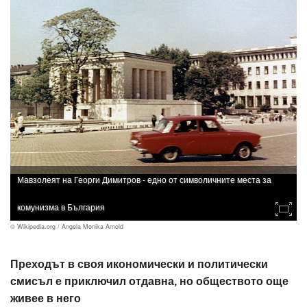
Мавзолеят на Георги Димитров - едно от символичните места за
комунизма в България
© Wikipedia.org / Angela Monika Arnold
Преходът в своя икономически и политически
смисъл е приключил отдавна, но обществото още
живее в него