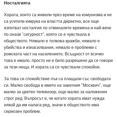
Носталгията
Хората, които са живели през време на комунизма и не
са усетили юмрука на властта директно, все още
изпитват носталгия по отминалите времена и най-вече
по онази "сигурност", която се е чувствала в
обществото. Нямало е толкова кражби, нямало е
убийства и изнасилвания, нямало е проблеми с
ромската част на населението. Всъщност от всичко
това е имало, просто не е било разрешено да се говори
за тези неща. И хората са се чувствали спокойни.
За това си спокойствие пък са плащали със свободата
си. Малко свобода в името на заветния "Москвич", още
малко за цветен телевизор, още малко за наложения
строг ред. Въпросът е, че когато хората имат нужда
някой да им налага ред, значи в обществото има
сериозен проблем.