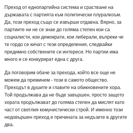
Преход от еднопартийна система и срастване на
държавата с партията към политически плурализъм.
Да, този преход също се извърши отдавна. Вярно, за
партиите ни не се знае до голяма степен кои са
социалисти, кои демократи, кои либерали, въпреки че
те гордо се кичат с тези определения, следвайки
предимно собствените си интереси. Но партии има
много и се конкурират една с друга.
Да поговорим обаче за прехода, който все още не
можем да преминем - този в самото общество.
Преходът в душите и главите на обикновените хора.
Той продължава да не бъде завършен, просто защото
хората продължават до голяма степен да мислят като
част от светлия комунистически строй. И именно този
недовършен преход е причината за недъзите в другите
два.