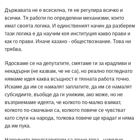
Държавата не е всесилна, тя не регулира всичко и
всички. Тя работи по определени механизми, които
имат своята логика. И единственият начин да разберем
тази логика е да научим коя институция какво прави и
как го прави. Иначе казано - обществознание. Това ни
трябва.
Ядосваме се на депутатите, смятаме ги за крадливи и
некадърни (не казвам, че не са), но реално погледнато
нямаме идея каква всъщност е тяхната работа точно.
Искаме да им се намалят заплатите, да им се намалят
субсидиите, въобще да ги унижим, ако може, но не
възприемаме идеята, че колкото по-малко взимат,
колкото по-смачкани са, колкото повече се чувстват
като слуги на народа, толкова повече ще крадат и няма
да им пука.
Народните представители са точно това - народни