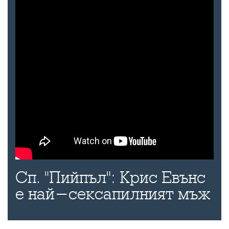
Сп. "Пийпъл": Крис Евънс
е най-сексапилният мъж