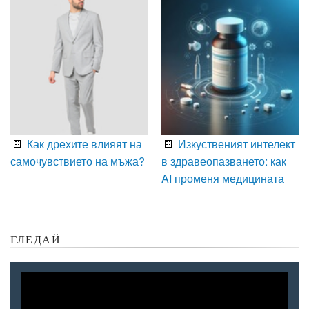
Как дрехите влияят на
Изкуственият интелект
самочувствието на мъжа?
в здравеопазването: как
AI променя медицината
ГЛЕДАЙ