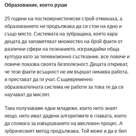
Образование, което руши
25 години на посткомунистически строй отминаха, а
образованието ни продължава да си стои на едно и
също място. Системата на зубращина, която кара
децата да запаметяват множество на брой факти от
различни сфери на познанието, изграждайки обща
култура като за телевизионно състезание, все повече и
повече показва своята безполезност. Децата откриват,
че тези факти всъщност не им вършат никаква работа,
и престават да ги учат. Същевременно
образователната система не работи за това те да се
научават да мислят.
Така получаваме едни младежи, които нито знаят
нещо, нито имат дадени алгоритмите в главата, които
да спомага за извършването на мисловен процес. А
зубраческият метод продължава. Той може и да е бил