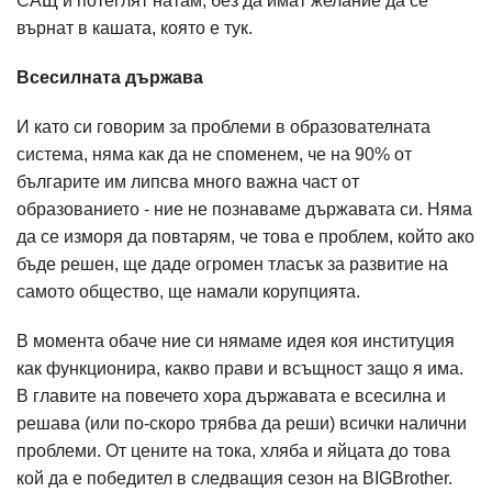
САЩ и потеглят натам, без да имат желание да се
върнат в кашата, която е тук.
Всесилната държава
И като си говорим за проблеми в образователната
система, няма как да не споменем, че на 90% от
българите им липсва много важна част от
образованието - ние не познаваме държавата си. Няма
да се изморя да повтарям, че това е проблем, който ако
бъде решен, ще даде огромен тласък за развитие на
самото общество, ще намали корупцията.
В момента обаче ние си нямаме идея коя институция
как функционира, какво прави и всъщност защо я има.
В главите на повечето хора държавата е всесилна и
решава (или по-скоро трябва да реши) всички налични
проблеми. От цените на тока, хляба и яйцата до това
кой да е победител в следващия сезон на BIGBrother.