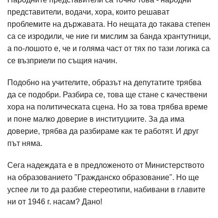
представители, водачи, хора, които решават
проблемите на държавата. Но нещата до такава степен
са се изродили, че ние ги мислим за банда хрантутници,
а по-лошото е, че и голяма част от тях по тази логика са
се възприели по същия начин.
Подобно на учителите, образът на депутатите трябва
да се подобри. Разбира се, това ще стане с качествени
хора на политическата сцена. Но за това трябва време
и поне малко доверие в институциите. За да има
доверие, трябва да разбираме как те работят. И друг
път няма.
Сега надеждата е в предложеното от Министерството
на образованието "Гражданско образование". Но ще
успее ли то да разбие стереотипи, набивани в главите
ни от 1946 г. насам? Дано!