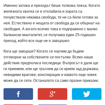
Именно затова и преходът беше толкова тежък. Когато
желязната хватка се е отхлабила и хората са
почувствали някаква свобода, те не са били готови за
нея. Естествено е нещата от свобода да се обърнат на
свободия. А когато всичко това е подправено с малко
балкански манталитет, се получава един 25-годишен
преход, който все още не е завършил.
Кога ще завърши? Когато се научим да бъдем
отговорни за собствените си постъпки. Всяко наше
действие предполага последици. Въпросът е дали ще
ги приемем, или ще тръгнем да се крием зад държава,
невидими врагове, конспирации и каквото още човек
може да се сети. Останалото са само празни приказки.