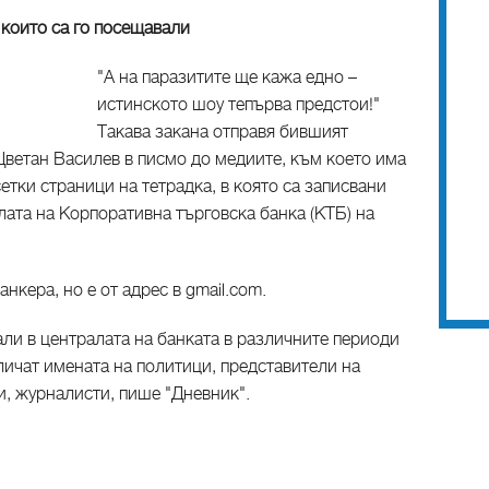
 които са го посещавали
"А на паразитите ще кажа едно –
истинското шоу тепърва предстои!"
Такава закана отправя бившият
ветан Василев в писмо до медиите, към което има
етки страници на тетрадка, в която са записвани
лата на Корпоративна търговска банка (КТБ) на
нкера, но е от адрес в gmail.com.
али в централата на банката в различните периоди
х личат имената на политици, представители на
, журналисти, пише "Дневник".