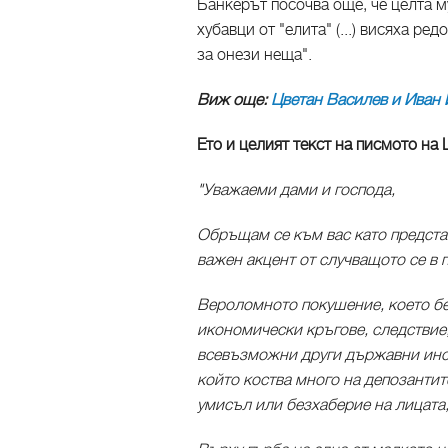
Банкерът посочва още, че целта м
хубавци от "елита" (...) висяха ре
за онези неща".
Виж още:
Цветан Василев и Иван 
Ето и целият текст на писмото на 
"Уважаеми дами и господа,
Обръщам се към вас като предста
важен акцент от случващото се в 
Вероломното покушение, което б
икономически кръгове, следствие,
всевъзможни други държавни инст
който коства много на депозантите
умисъл или безхаберие на лицата,