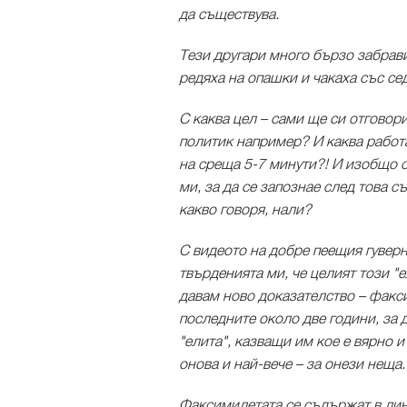
да съществува.
Тези другари много бързо забравих
редяха на опашки и чакаха със се
С каква цел – сами ще си отговор
политик например? И каква работ
на среща 5-7 минути?! И изобщо с
ми, за да се запознае след това 
какво говоря, нали?
С видеото на добре пеещия гуверн
твърденията ми, че целият този "
давам ново доказателство – факс
последните около две години, за д
"елита", казващи им кое е вярно и
онова и най-вече – за онези неща.
Факсимилетата се съдържат в линк