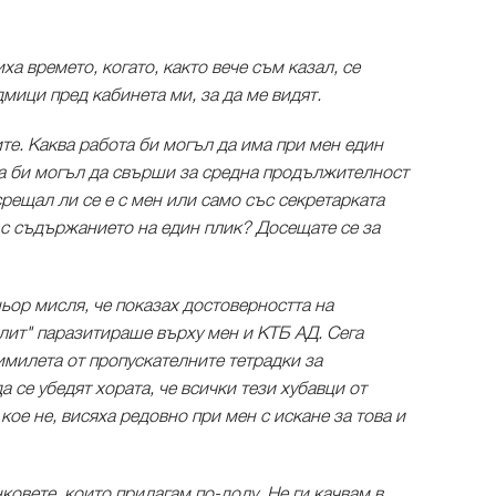
а времето, когато, както вече съм казал, се
дмици пред кабинета ми, за да ме видят.
ите. Каква работа би могъл да има при мен един
а би могъл да свърши за средна продължителност
рещал ли се е с мен или само със секретарката
със съдържанието на един плик? Досещате се за
ьор мисля, че показах достоверността на
елит" паразитираше върху мен и КТБ АД. Сега
имилета от пропускателните тетрадки за
а се убедят хората, че всички тези хубавци от
 кое не, висяха редовно при мен с искане за това и
овете, които прилагам по-долу. Не ги качвам в