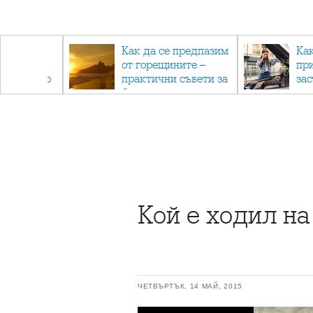
рез
Как да се предпазим
Ка
 - с
от горещините –
пр
ри отново
практични съвети за
за
та
безопасно лято
Кой е ходил на
ЧЕТВЪРТЪК, 14 МАЙ, 2015