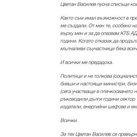
Цветан Василев пусна списъци кой
Както съм имал възможност в пре
ме създали. От мен те, особено н
върху мен и за да опазвам КТБ АД
години. Когато отказах да продъл
мълчаливи съучастници бяха всич
И всички ме предадоха.
Политици и не толкова (социалист
бивши и настоящи министри, бизн
(сега участващи в плячкосването н
ръководили дълги години сектор 
издатели, енергийни шефове и ек
Всички.
За тях Цветан Василев се превърн