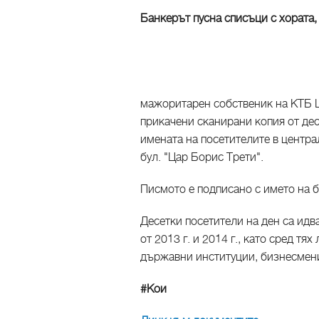
Банкерът пусна списъци с хората,
мажоритарен собственик на КТБ Ц
прикачени сканирани копия от дес
имената на посетителите в центра
бул. "Цар Борис Трети".
Писмото е подписано с името на ба
Десетки посетители на ден са идв
от 2013 г. и 2014 г., като сред тя
държавни институции, бизнесмени
#Кои