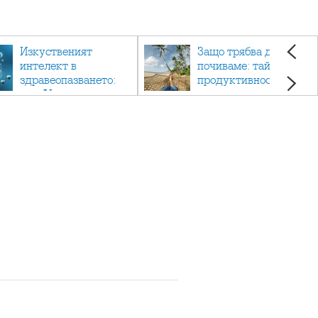
Изкуственият
Защо трябва да си
интелект в
почиваме: тайната на
здравеопазването:
продуктивността,
как AI променя
здравето и добрия
медицината
живот.