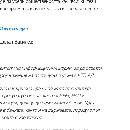
у е да убеди обществеността как "всички тези
довно при мен с искане за това и онова и най-вече –
Искров в дует
Цветан Василев:
вители на информационни медии, за да осветля
продължение на почти една година с КТБ АД.
еше извършено срещу банката от политико-
 прокуратура и съд, както и БНБ, НАП и
итуции, доведе до неминуемия й крах. Крах,
 в банката, както и на държавата, поради злия
 които я управляват.