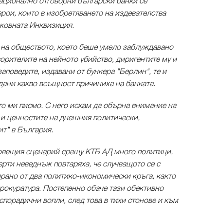
национално отговорни български банки се
рои, които в изобретяването на издевателства
ковната Инквизиция.
е на обществото, което беше умело заблуждавано
ворителите на нейното убийство, диригентите му и
аповедите, издавани от бункера "Берлин", те и
дани какво всъщност причиниха на банката.
то ми писмо. С него искам да обърна внимание на
а и ценностите на днешния политически,
т" в България.
овещия сценарий срещу КТБ АД много политици,
рти неведнъж повтаряха, че случващото се с
ирано от два политико-икономически кръга, както
 прокуратура. Постепенно обаче тази обективно
спорадични вопли, след това в тихи стонове и към