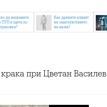
кво да направите
Как дрехите влияят
и ПТП и щета по
на самочувствието
страховка?
на мъжа?
 крака при Цветан Василев