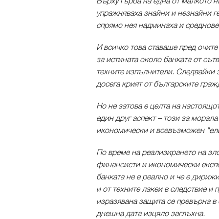
Върху гърба на една от малкото 
упражняваха знайни и незнайни ге
спрямо нея надминаха и среднове
И всичко това ставаше пред очит
за истината около банката от сът
техните изпълнители. Следвайки з
досега крият от българските граж
Но не затова е целта на настоящо
един друг аспект – този за морал
икономически и всевъзможен "ели
По време на реализирането на зл
финансисти и икономически експе
банката не е реално и че е дириж
и от техните лакеи в следствие и
изразявана защита се превърна в 
днешна дата изцяло заглъхна.