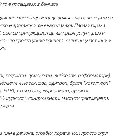
 го е посещавал в банката
дишни мои интервюта да заявя – не политиците са
агло и арогантно, се възползваха. Паразитираха
, съм се принуждавал да им правя услуги дълги
жа – те просто убиха банката. Активни участници и
ки.
и, патриоти, демократи, либерали, реформатори),
есмени и не толкова, одитори, братя "хотелиери"
а БТК), тв шефове, журналисти, субекти,
"Сигурност", синдикалисти, мастити фармацевти,
сперти.
а или в демона, ограбил хората, или просто спря