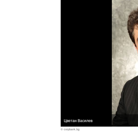
Цветан Василев
© corpbank.bg