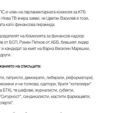
 ДПС и член на парламентарната комисия за КТБ
 Нова ТВ вчера заяви, че Цветан Василев е този,
ата като финансова пирамида.
едседателят на Комисията за финансов надзор
в от БСП, Румен Петков от АБВ, бившият лидер
 и кандидат за кмет на Варна Веселин Марешки,
други.
анието на списъците:
ти, патриоти, демократи, либерали, реформатори),
есмени и не толкова, одитори, братя "хотелиери"
а БТК), тв шефове, журналисти, субекти,
"Сигурност", синдикалисти, мастити фармацевти,
сперти".