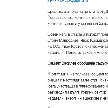
Линк към документите
Сред тях е и това на депутата от
Йордан Цонев, който в интервю по
който е създал и управлявал банк
Освен него в списъка попадат пр
Стоян Мавродиев, Явор Куюмджие
на ДСБ Иван Костов, бизнесменът
издателят Петьо Блъсков и много 
Самият Василев обобщава съдърж
"Политици и не толкова (социалис
бивши и настоящи министри, бизн
(сега участващи в плячкосването н
ръководили дълги години сектор 
издатели, енергийни шефове и ек