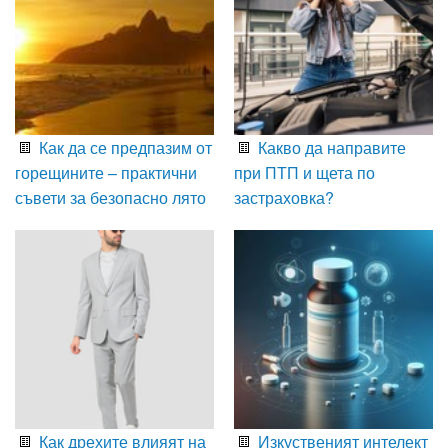
Как да се предпазим от
Какво да направите
горещините – практични
при ПТП и щета по
съвети за безопасно лято
застраховка?
Как дрехите влияят на
Изкуственият интелект