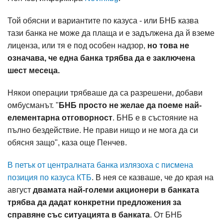
Той обясни и вариантите по казуса - или БНБ казва
тази банка не може да плаща и е задължена да й вземе
лиценза, или тя е под особен надзор,
но това не
означава, че една банка трябва да е заключена
шест месеца.
Някои операции трябваше да са разрешени, добави
омбусманът. "
БНБ просто не желае да поеме най-
елементарна отговорност
. БНБ е в състояние на
пълно бездействие. Не прави нищо и не мога да си
обясня защо", каза още Пенчев.
В петък от централната банка излязоха с писмена
позиция по казуса КТБ
. В нея се казваше, че до края на
август
двамата най-големи акционери в банката
трябва да дадат конкретни предложения за
справяне със ситуацията в банката
. От БНБ