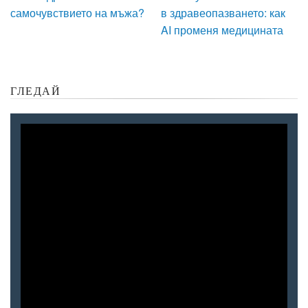
самочувствието на мъжа?
в здравеопазването: как
AI променя медицината
ГЛЕДАЙ