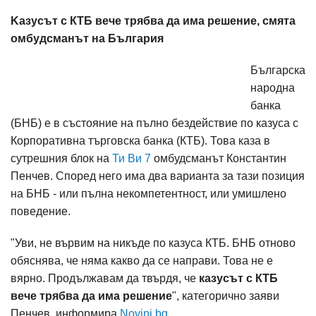
Kазусът с КТБ вече трябва да има решение, смята
омбудсманът на България
Българска
народна
банка
(БНБ) е в състояние на пълно бездействие по казуса с
Корпоративна търговска банка (КТБ). Това каза в
сутрешния блок на
Ти Ви 7
омбудсманът Константин
Пенчев. Според него има два варианта за тази позиция
на БНБ - или пълна некомпетентност, или умишлено
поведение.
"Уви, не вървим на никъде по казуса КТБ. БНБ отново
обяснява, че няма какво да се направи. Това не е
вярно. Продължавам да твърдя, че
казусът с КТБ
вече трябва да има решение
", категорично заяви
Пенчев, информира
Novini.bg
.