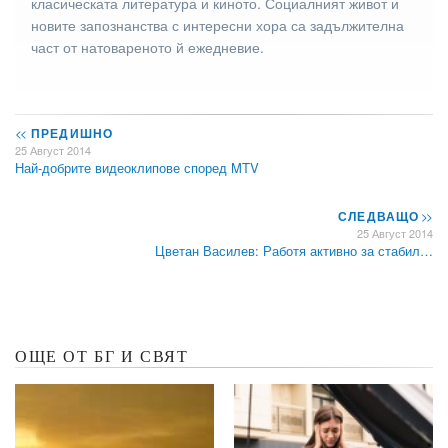
класическата литература и киното. Социалният живот и
новите запознанства с интересни хора са задължителна
част от натовареното й ежедневие.
<<
ПРЕДИШНО
25 Август 2014
Най-добрите видеоклипове според MTV
СЛЕДВАЩО
>>
25 Август 2014
Цветан Василев: Работя активно за стабил…
ОЩЕ ОТ БГ И СВЯТ