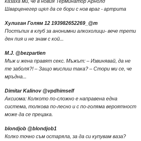
казаха ми, че в новия Терминатор Арнолд
Шварценегер щял да се бори с нов враг - артрита
Хулиган Голям ‏@_193982652269 12m
Постъпих в клуб за анонимни алкохолици- вече трети
ден пия и не знам с кой...
M.J. ‏@bezpartien
Мъж и жена правят секс. Мъжът: – Извинявай, да не
те заболя?! – Защо мислиш така? – Стори ми се, че
мръдна...
Dimitar Kalinov ‏@vpdhimself
Аксиома: Колкото по-сложно е направена една
система, толкова по-лесно и с по-голяма вероятност
може да се прецака.
blondjob ‏@blondjob1
Колко точно съм остаряла, за да си купувам ваза?