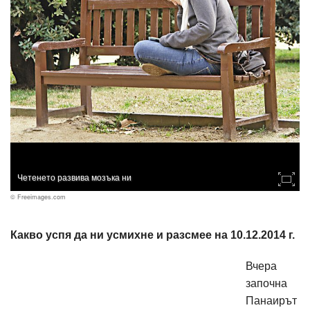
Четенето развива мозъка ни
© Freeimages.com
Какво успя да ни усмихне и разсмее на 10.12.2014 г.
Вчера
започна
Панаирът