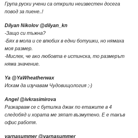
Група руски учени са открили неизвестен досега
повод за пиене..!
Dilyan Nikolov ‏@dilyan_kn
-Защо си тъжна?
-Бях в мола и се влюбих в едни ботушки, но нямаха
моя размер.
-Мислех, че ако любовта е истинска, то размерът
няма значение.
Ya ‏@YaWheatherwax
Искам да изучавам Чудовищология ;-)
Angel ‏@ivkrasimirova
Разкарвам се с бутилка джак по етажите в 4
следобяд и хората ме зяпат възмутено. Е е такъв
офис работя.
varnasummer ‏@varnasummer