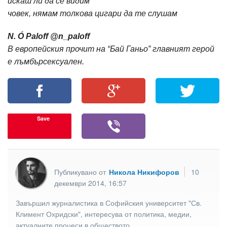
искаш ли да се видим
човек, нямам толкова цигари да те слушам
N. Ó Paloff ‏@n_paloff
В европейския прочит на “Бай Ганьо” главният герой
е лъмбърсексуален.
Save
Публикувано от
Никола Никифоров
10
декември 2014, 16:57
Завършил журналистика в Софийския университет "Св.
Климент Охридски", интересува от политика, медии,
актуалните процеси в обществото,