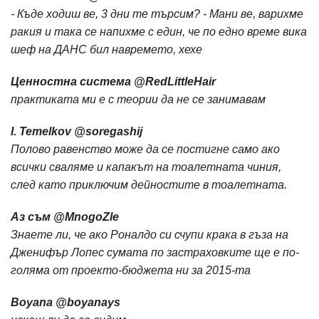
- Къде ходиш ве, 3 дни те търсим? - Мани ве, варихме
ракия и така се напихме с един, че по едно време вика
шеф на ДАНС бил навремето, хехе
Ценностна система ‏@RedLittleHair
практиката ми е с теории да не се занимавам
I. Temelkov ‏@soregashij
Полово равенство може да се постигне само ако
всички сваляме и капакът на тоалетната чиния,
след като приключим дейностите в тоалетната.
Aз съм ‏@MnogoZle
Знаете ли, че ако Роналдо си счупи крака в гъза на
Дженифър Лопес сумата по застраховките ще е по-
голяма от проекто-бюджета ни за 2015-та
Boyana ‏@boyanays