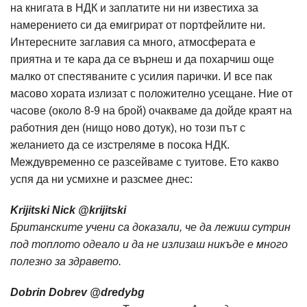
на книгата в НДК и заплатите ни ни известиха за
намерението си да емигрират от портфейлите ни.
Интересните заглавия са много, атмосферата е
приятна и те кара да се върнеш и да похарчиш още
малко от спестяваните с усилия парички. И все пак
масово хората излизат с положително усещане. Ние от
часове (около 8-9 на брой) очакваме да дойде краят на
работния ден (нищо ново дотук), но този път с
желанието да се изстреляме в посока НДК.
Междувременно се разсейваме с туитове. Ето какво
успя да ни усмихне и разсмее днес:
Krijitski Nick ‏@krijitski
Британските учени са доказали, че да лежиш сутрин
под топлото одеало и да не излизаш никъде е много
полезно за здравето.
Dobrin Dobrev ‏@dredybg