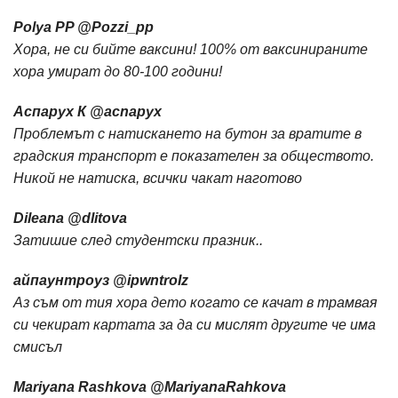
Polya PP ‏@Pozzi_pp
Хора, не си бийте ваксини! 100% от ваксинираните
хора умират до 80-100 години!
Аспарух К ‏@acnapyx
Проблемът с натискането на бутон за вратите в
градския транспорт е показателен за обществото.
Никой не натиска, всички чакат наготово
Dileana ‏@dlitova
Затишие след студентски празник..
айпаунтроуз ‏@ipwntroIz
Аз съм от тия хора дето когато се качат в трамвая
си чекират картата за да си мислят другите че има
смисъл
Mariyana Rashkova ‏@MariyanaRahkova