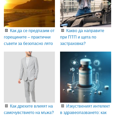
Как да се предпазим от
Какво да направите
горещините – практични
при ПТП и щета по
съвети за безопасно лято
застраховка?
Как дрехите влияят на
Изкуственият интелект
самочувствието на мъжа?
в здравеопазването: как