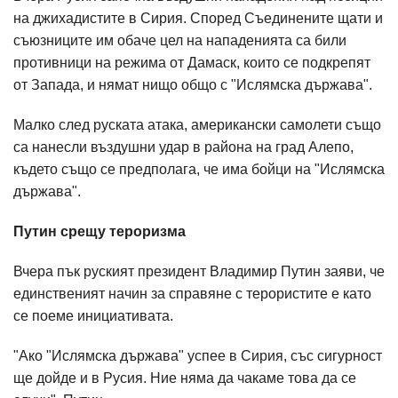
на джихадистите в Сирия. Според Съединените щати и
съюзниците им обаче цел на нападенията са били
противници на режима от Дамаск, които се подкрепят
от Запада, и нямат нищо общо с "Ислямска държава".
Малко след руската атака, американски самолети също
са нанесли въздушни удар в района на град Алепо,
където също се предполага, че има бойци на "Ислямска
държава".
Путин срещу тероризма
Вчера пък руският президент Владимир Путин заяви, че
единственият начин за справяне с терористите е като
се поеме инициативата.
"Ако "Ислямска държава" успее в Сирия, със сигурност
ще дойде и в Русия. Ние няма да чакаме това да се