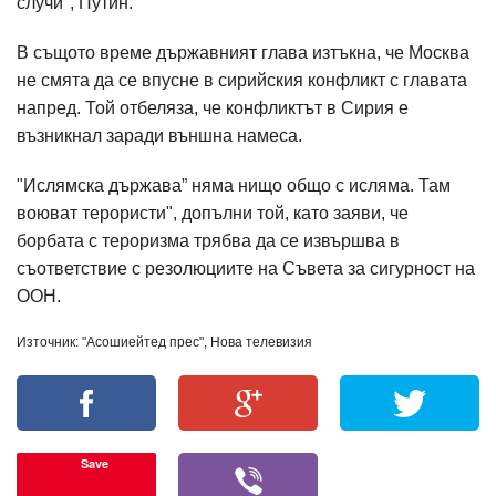
случи", Путин.
В същото време държавният глава изтъкна, че Москва
не смята да се впусне в сирийския конфликт с главата
напред. Той отбеляза, че конфликтът в Сирия е
възникнал заради външна намеса.
"Ислямска държава” няма нищо общо с исляма. Там
воюват терористи", допълни той, като заяви, че
борбата с тероризма трябва да се извършва в
съответствие с резолюциите на Съвета за сигурност на
ООН.
Източник: "Асошиейтед прес", Нова телевизия
Save