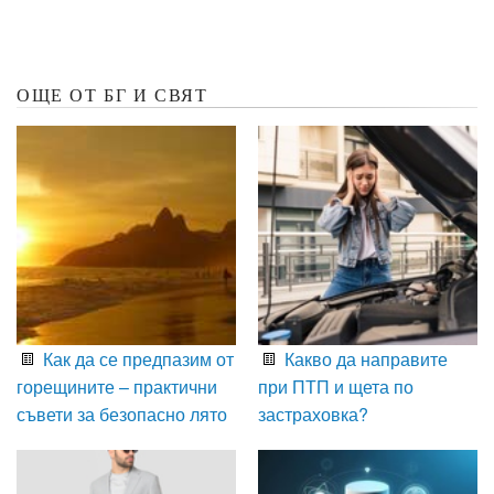
ОЩЕ ОТ БГ И СВЯТ
Как да се предпазим от
Какво да направите
горещините – практични
при ПТП и щета по
съвети за безопасно лято
застраховка?