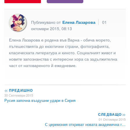
Публикувано от
Елена Лазарова
01
октомври 2015, 08:13
Елена Лазарова е родена във Варна - обича морето,
пътешествията до екзотични страни, фотографията,
класическата литература и киното. Социалният живот и
новите запознанства с интересни хора са задължителна
част от натовареното й ежедневие.
<<
ПРЕДИШНО
30 Септември 2015
Русия започна въздушни удари в Сирия
СЛЕДВАЩО
>>
01 Октомври 2015
С церемония откриват новата академична г…