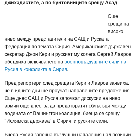
джихадистите, а по бунтовниците срещу Асад
Още
срещи на
високо
ниво между представители на САЩ и Руската
федерация по темата Сирия. Американският държавен
секретар Джон Кери и руският му колега Сергей Лавров
обсъдиха включването на
военновъздушните сили на
Русия в конфликта в Сирия
.
Пред репортери след срещата Кери и Лавров заявиха,
че в идните дни ще проучат направените предложения.
Още днес САЩ и Русия започват дискусии на ниво
армии още днес, за да предотвратят сблъсъци между
водената от Вашингтон коалиция, биеща се срещу
"Ислямска държава" в Сирия, и руските сили.
Вчера Русия започна въздушни нападения над позиции