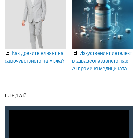
Как дрехите влияят на
Изкуственият интелект
самочувствието на мъжа?
в здравеопазването: как
AI променя медицината
ГЛЕДАЙ