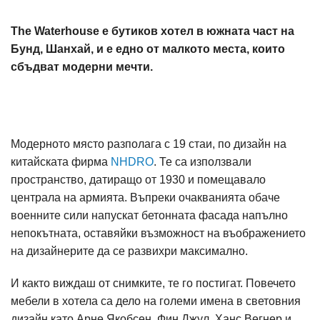
The Waterhouse е бутиков хотел в южната част на
Бунд, Шанхай, и е едно от малкото места, които
сбъдват модерни мечти.
Модерното място разполага с 19 стаи, по дизайн на
китайската фирма
NHDRO
. Те са използвали
пространство, датиращо от 1930 и помещавало
централа на армията. Въпреки очакванията обаче
военните сили напускат бетонната фасада напълно
непокътната, оставяйки възможност на въображението
на дизайнерите да се развихри максимално.
И както виждаш от снимките, те го постигат. Повечето
мебели в хотела са дело на големи имена в световния
дизайн като Арне Якобсен, Фин Джул, Ханс Вегнер и