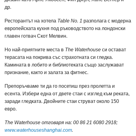
др.
Ресторантът на хотела
Table No. 1
разполага с модерна
европейската кухня под ръководството на лондонски
главен готвач Скот Мелвин.
Но най-приятните места в
The Waterhouse
си остават
терасата на покрива със страхотната си гледка.
Камината в лобито и библиотеката също заслужават
признание, както и залата за фитнес.
Препоръчваме ти да го посетиш през пролетта и
есента. Избери една от двете стаи с изглед към реката,
заради гледката. Двойните стаи струват около 150
евро.
The Waterhouse
отговаря на: 00 86 21 6080 2918;
www.waterhouseshanghai.com
.