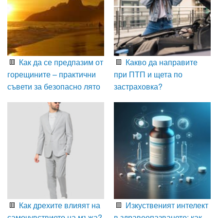
Как да се предпазим от
Какво да направите
горещините – практични
при ПТП и щета по
съвети за безопасно лято
застраховка?
Как дрехите влияят на
Изкуственият интелект
самочувствието на мъжа?
в здравеопазването: как