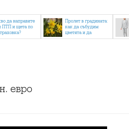
кво да направите
Пролет в градината:
и ПТП и щета по
как да събудим
страховка?
цветята и да
създадем зелен
оазис
н. евро