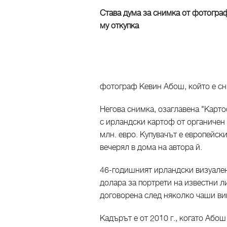
Става дума за снимка от фотогра
му откупка
фотограф Кевин Абош, който е сн
Негова снимка, озаглавена "Карто
с ирландски картоф от органичен 
млн. евро. Купувачът е европейск
вечерял в дома на автора й.
46-годишният ирландски визуален
долара за портрети на известни ли
договорена след няколко чаши вин
Кадърът е от 2010 г., когато Абош