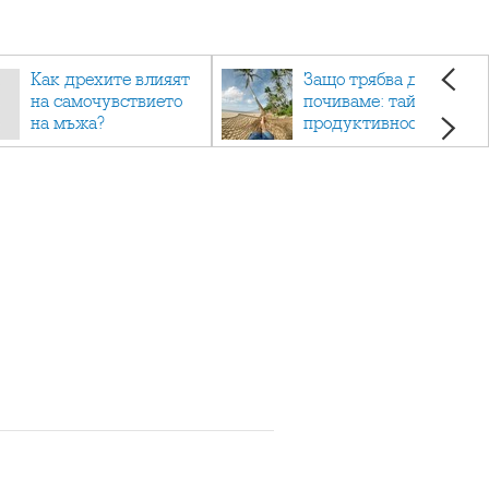
Как дрехите влияят
Защо трябва да си
на самочувствието
почиваме: тайната на
на мъжа?
продуктивността,
здравето и добрия
живот.