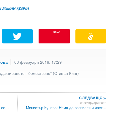
и зимни храни
Save
рова
03 февруари 2016, 17:29
едактирането - божествено" (Стивън Кинг)
СЛЕДВАЩО
>>
03 Февруари 2016
о се…
Министър Кунева: Няма да разпилея и част…