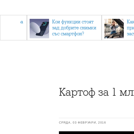
 съвети за
Кои функции стоят
Ка
зад добрите снимки
пр
не.
със смартфон?
за
Картоф за 1 мл
СРЯДА, 03 ФЕВРУАРИ, 2016