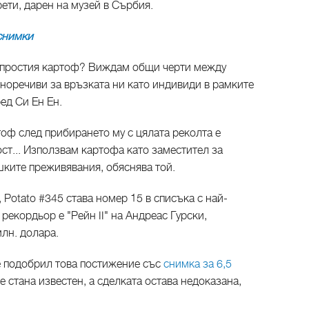
рети, дарен на музей в Сърбия.
снимки
м простия картоф? Виждам общи черти между
сноречиви за връзката ни като индивиди в рамките
ед Си Ен Ен.
оф след прибирането му с цялата реколта е
ст... Използвам картофа като заместител за
шките преживявания, обяснява той.
 Potato #345 става номер 15 в списъка с най-
екордьор е "Рейн II" на Андреас Гурски,
млн. долара.
 е подобрил това постижение със
снимка за 6,5
не стана известен, а сделката остава недоказана,