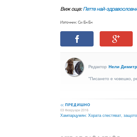
Виж още:
Петте най-здравословн
Източник: Си Ен Ен
Редактор
Нели Димит
"Писането е човешко, р
<<
ПРЕДИШНО
03 Февруари 2016
Хампарцумян: Хората спестяват, защот