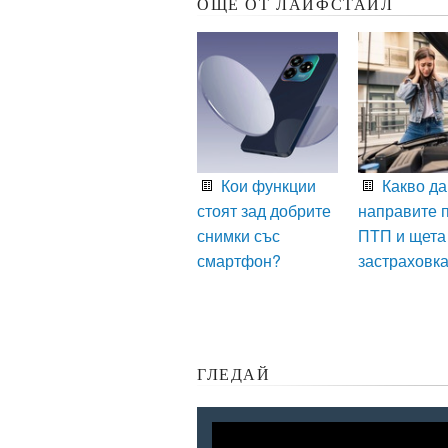
ОЩЕ ОТ ЛАЙФСТАЙЛ
Кои функции
Какво да
стоят зад добрите
направите 
снимки със
ПТП и щета
смартфон?
застраховк
ГЛЕДАЙ