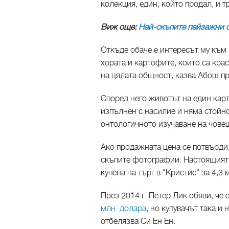
колекция, един, който продал, и т
Виж още:
Най-скъпите пейзажни 
Откъде обаче е интересът му къ
хората и картофите, които са кра
на цялата общност, казва Абош пр
Според него животът на един карт
изпълнен с насилие и няма стойно
онтологичното изучаване на чове
Ако продажната цена се потвърди,
скъпите фотографии. Настоящият р
купена на търг в "Кристис" за 4,3 
През 2014 г. Петер Лик обяви, че
млн. долара
, но купувачът така и 
отбелязва Си Ен Ен.