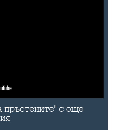
а пръстените" с още
рия