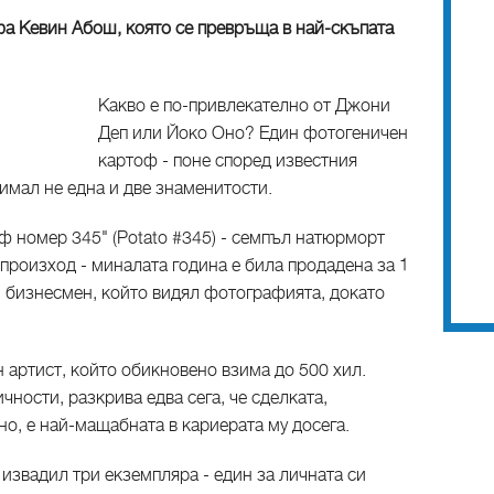
фа Кевин Абош, която се превръща в най-скъпата
Какво е по-привлекателно от Джони
Деп или Йоко Оно? Един фотогеничен
картоф - поне според известния
имал не една и две знаменитости.
ф номер 345" (Potato #345) - семпъл натюрморт
произход - миналата година е била продадена за 1
и бизнесмен, който видял фотографията, докато
 артист, който обикновено взима до 500 хил.
чности, разкрива едва сега, че сделката,
о, е най-мащабната в кариерата му досега.
 извадил три екземпляра - един за личната си