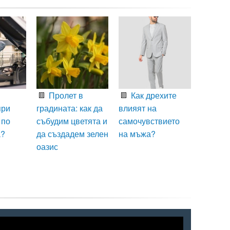
Пролет в
Как дрехите
при
градината: как да
влияят на
 по
събудим цветята и
самочувствието
а?
да създадем зелен
на мъжа?
оазис