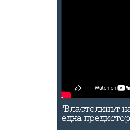
"Властелинът н
една предисто